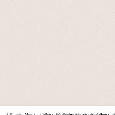
A Szombat Magazin a felhasználói élmény fokozása érdekében sütik