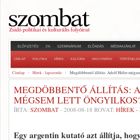
ELŐFIZETÉS
1%
SZEMINÁRIUM
ELŐADÁS
MÉDIAAJÁNLAT
CÍMLAP
POLITIKA
HÍREK
KULTÚRA
HAGYOMÁNY
TÖRTÉNELE
Címlap
Hírek - lapszemle
Megdöbbentő állítás: Adolf Hitler mégse
MEGDÖBBENTŐ ÁLLÍTÁS: A
MÉGSEM LETT ÖNGYILKOS
ÍRTA:
SZOMBAT
-
2008-08-18
ROVAT:
HÍREK 
Egy argentin kutató azt állítja, ho