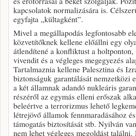
és erőforrásai a békét szolgálják. Pozi
kapcsolatok normalizására is. Célszer
egyfajta „kültagként”.
Mivel a megállapodás legfontosabb el
közvetítőknek kellene előállni egy o
átlendítené a konfliktust a holtponton
vivendit és a végleges megegyezés alap
Tartalmaznia kellene Palesztina és Izr
biztonságuk garantálását nemzetközi er
a két államnak adandó nukleáris garanc
részéről az egymás elleni erőszak alk
beleértve a terrorizmus lehető legkem
létrejövő államok fennmaradásához é
támogatás biztosítását stb. Nyilván va
nem lehet végleges megoldást találni. 