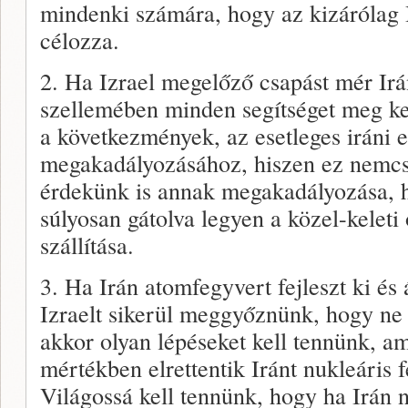
mindenki számára, hogy az kizárólag 
célozza.
2. Ha Izrael megelőző csapást mér Ir
szellemében minden segítséget meg ke
a következmények, az esetleges iráni 
megakadályozásához, hiszen ez nemcsa
érdekünk is annak megakadályozása, 
súlyosan gátolva legyen a közel-keleti 
szállítása.
3. Ha Irán atomfegyvert fejleszt ki és 
Izraelt sikerül meggyőznünk, hogy ne
akkor olyan lépéseket kell tennünk, a
mértékben elrettentik Iránt nukleáris f
Világossá kell tennünk, hogy ha Irán nu