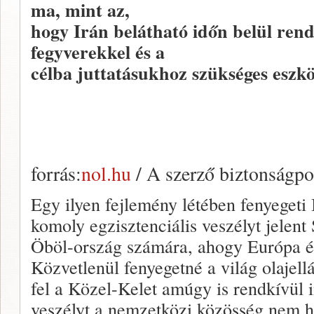
ma, mint az,
hogy Irán belátható időn belül rend
fegyverekkel és a
célba juttatásukhoz szükséges eszk
forrás:
nol.hu
/ A szerző biztonságpol
Egy ilyen fejlemény létében fenyegeti I
komoly egzisztenciális veszélyt jelen
Öböl-ország számára, ahogy Európa és
Közvetlenül fenyegetné a világ olajellá
fel a Közel-Kelet amúgy is rendkívül 
veszélyt a nemzetközi közösség nem h