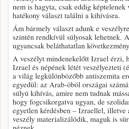
nem is hagyta, csak eddig képtelenek 
hatékony választ találni a kihívásra.
Ám bármely választ adunk e veszélyre
szintén rendkívül súlyosak lehetnek. A
ugyancsak beláthatatlan következménye
A veszélyt mindenekelőtt Izrael érzi, 
Izrael és népének létét veszélyezteti 
a világ legkülönbözőbb antiszemita er
egyedül: az Arab-öböl országai szám
súlyú kihívás, amire nem tudnak mássa
hogy fogcsikorgatva ugyan, de szolidar
egyetlen kérdésben – Izraellel, illetve
veszély materializálódik, maguk is sü
néznek.