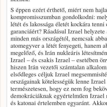
S éppen ezért érthető, miért nem hajl
kompromisszumban gondolkodni: melyi
létét és lakossága életét kockára tenni
garanciáért? Ráadásul Izrael helyzete
minden más országétól, nemcsak abban
atomegyver a létét fenyegeti, hanem a
megelőző, és Irán nukleáris létesítmén
Izrael – és csakis Izrael – esetében 
hiszen Irán vezetői számtalan alkalom
elsődleges céljuk Izrael megsemmisíté
országainak kötelességük lenne Izrael 
természetesen, hogy ez nem fog beköve
demokráciáknak egyértelműen Izrael me
és katonai értelemben egyaránt. Akkor