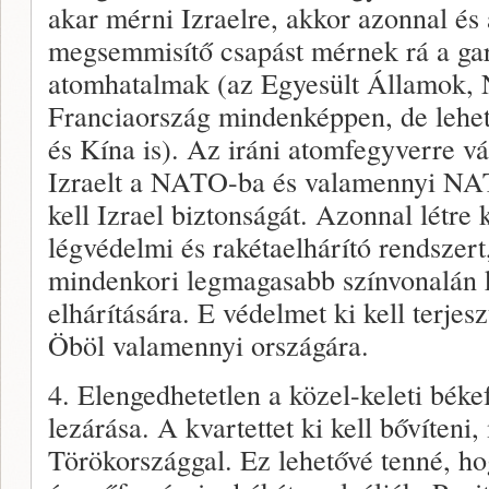
akar mérni Izraelre, akkor azonnal és
megsemmisítő csapást mérnek rá a gar
atomhatalmak (az Egyesült Államok, 
Franciaország mindenképpen, de lehet
és Kína is). Az iráni atomfegyverre vá
Izraelt a NATO-ba és valamennyi NA
kell Izrael biztonságát. Azonnal létre 
légvédelmi és rakétaelhárító rendszert
mindenkori legmagasabb színvonalán k
elhárítására. E védelmet ki kell terje
Öböl valamennyi országára.
4. Elengedhetetlen a közel-keleti békef
lezárása. A kvartettet ki kell bővíteni
Törökországgal. Ez lehetővé tenné, h