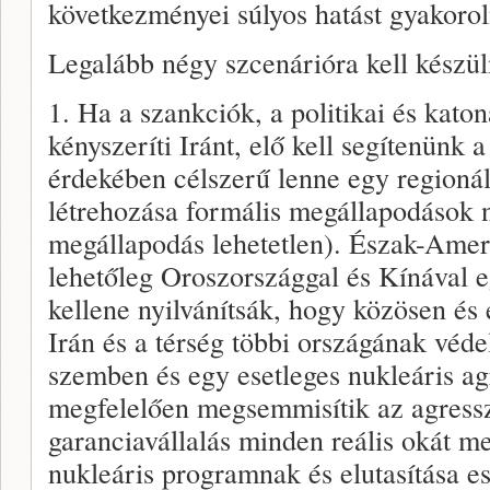
következményei súlyos hatást gyakoro
Legalább négy szcenárióra kell készül
1. Ha a szankciók, a politikai és kato
kényszeríti Iránt, elő kell segítenün
érdekében célszerű lenne egy regionál
létrehozása formális megállapodások n
megállapodás lehetetlen). Észak-Amer
lehetőleg Oroszországgal és Kínával 
kellene nyilvánítsák, hogy közösen és
Irán és a térség többi országának vé
szemben és egy esetleges nukleáris ag
megfelelően megsemmisítik az agressz
garanciavállalás minden reális okát me
nukleáris programnak és elutasítása es