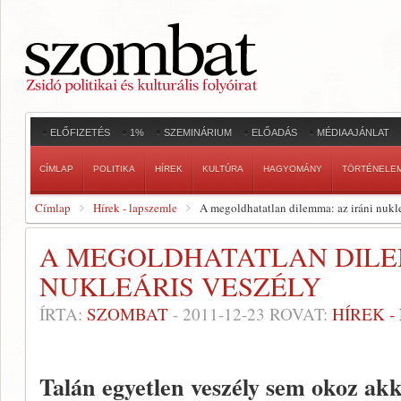
ELŐFIZETÉS
1%
SZEMINÁRIUM
ELŐADÁS
MÉDIAAJÁNLAT
CÍMLAP
POLITIKA
HÍREK
KULTÚRA
HAGYOMÁNY
TÖRTÉNELE
Címlap
Hírek - lapszemle
A megoldhatatlan dilemma: az iráni nukle
A MEGOLDHATATLAN DILE
NUKLEÁRIS VESZÉLY
ÍRTA:
SZOMBAT
-
2011-12-23
ROVAT:
HÍREK 
Talán egyetlen veszély sem okoz ak