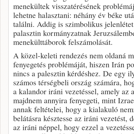
menekültek visszatérésének problémáj
lehetne halasztani: néhány év béke ut
találni. Addig is szimbolikus jelenlétet
palasztin kormányzatnak Jeruzsálembe
menekülttáborok felszámolását.
A közel-keleti rendezés nem oldaná me
fenyegetés problémáját, hiszen Irán p
nincs a palesztin kérdéshez. De egy il
számos térségbeli ország számára, hog
a kalandor iráni vezetéssel, amely az 
majdnem annyira fenyegeti, mint Izrae
annak feltételei, hogy a kialakuló ne
belátásra késztesse az iráni vezetést,
az iráni néppel, hogy ezzel a vezetéss