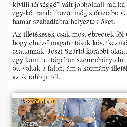
kívüli térséggé” vált jobboldali radik
egy-két randalírozót mégis őrizetbe ve
hamar szabadlábra helyezték őket.
Az illetékesek csak most ébredtek föl
hogy elnéző magatartásuk következmén
csattannak. Joszi Szárid korábbi oktat
egy kommentárjában szemrehányó hang
ott voltak a falon, ám a kormány illeté
azok rabbijaitól.