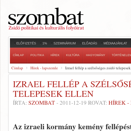
ELŐFIZETÉS
1%
SZEMINÁRIUM
ELŐADÁS
MÉDIAAJÁNLAT
CÍMLAP
POLITIKA
HÍREK
KULTÚRA
HAGYOMÁNY
TÖRTÉNELE
Címlap
Hírek - lapszemle
Izrael fellép a szélsőséges zsidó telepesek
IZRAEL FELLÉP A SZÉLSŐS
TELEPESEK ELLEN
ÍRTA:
SZOMBAT
-
2011-12-19
ROVAT:
HÍREK 
Az izraeli kormány kemény fellépést