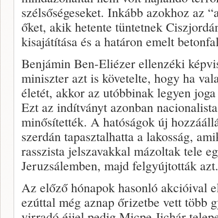
szélsőségeseket. Inkább azokhoz az “a
őket, akik hetente tüntetnek Ciszjordá
kisajátítása és a határon emelt betonfal
Benjámin Ben-Eliézer ellenzéki képvi
miniszter azt is követelte, hogy ha val
életét, akkor az utóbbinak legyen joga 
Ezt az indítványt azonban nacionalist
minősítették. A hatóságok új hozzááll
szerdán tapasztalhatta a lakosság, ami
rasszista jelszavakkal mázoltak tele e
Jeruzsálemben, majd felgyújtották azt
Az előző hónapok hasonló akcióival e
ezúttal még aznap őrizetbe vett több g
virradó éjjel pedig Micpe Jichár telep