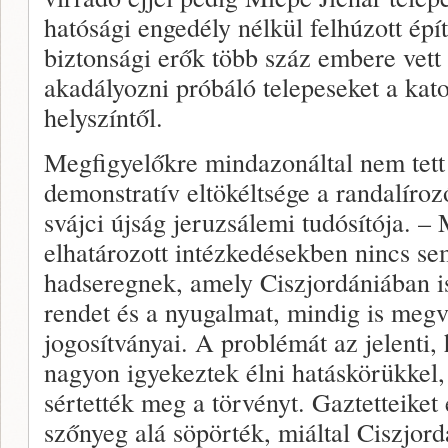
hatósági engedély nélkül felhúzott ép
biztonsági erők több száz embere vett
akadályozni próbáló telepeseket a kato
helyszíntől.
Megfigyelőkre mindazonáltal nem tet
demonstratív eltökéltsége a randalíro
svájci újság jeruzsálemi tudósítója. –
elhatározott intézkedésekben nincs se
hadseregnek, amely Ciszjordániában is 
rendet és a nyugalmat, mindig is megv
jogosítványai. A problémát az jelenti,
nagyon igyekeztek élni hatáskörükkel, 
sértették meg a törvényt. Gaztetteiket 
szőnyeg alá söpörték, miáltal Ciszjord