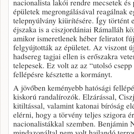
nacionalista lakói rendre mecsetek és 
épületek megrongálásával reagálnak eg
telepnyúlvány kiürítésére. Így történt 
éjszaka is a ciszjordániai Rámalláh k
amikor ismeretlenek héber feliratot fú
felgyújtották az épületet. Az viszont ú
hadsereg tagjai ellen is erőszakra ve
telepesek. Ez volt az az “utolsó csep
fellépésre késztette a kormányt.
A jövőben keményebb hatósági fellép
kiskorú randalírozók. Elzárással, Ciszj
kitiltással, valamint katonai bíróság e
elérni, hogy a törvény teljes szigora 
nacionalistákkal szemben. Benjámin N
mindazonáltal nem volt hajlandó terro