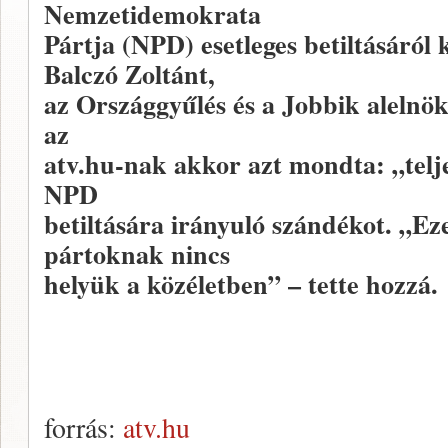
Nemzetidemokrata
Pártja (NPD) esetleges betiltásáró
Balczó Zoltánt,
az Országgyűlés és a Jobbik alelnöké
az
atv.hu-nak akkor azt mondta: „telj
NPD
betiltására irányuló szándékot. „Ez
pártoknak nincs
helyük a közéletben” – tette hozzá.
forrás:
atv.hu