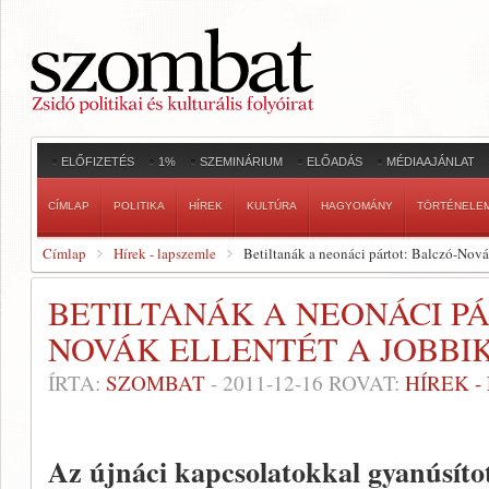
ELŐFIZETÉS
1%
SZEMINÁRIUM
ELŐADÁS
MÉDIAAJÁNLAT
CÍMLAP
POLITIKA
HÍREK
KULTÚRA
HAGYOMÁNY
TÖRTÉNELE
Címlap
Hírek - lapszemle
Betiltanák a neonáci pártot: Balczó-Nová
BETILTANÁK A NEONÁCI PÁ
NOVÁK ELLENTÉT A JOBBI
ÍRTA:
SZOMBAT
-
2011-12-16
ROVAT:
HÍREK 
Az újnáci kapcsolatokkal gyanúsít