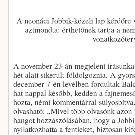
A neonáci Jobbik-közeli lap kérdőre v
aztmondta: érthetőnek tartja a néme
vonatkozóterv
A november 23-án megjelent írásunkat
hét alatt sikerült földolgoznia. A gyo
december 7-én levélben fordultak Balc
hat nappal később, kedden a fajnemesí
hozta, némi kommentárral súlyosbítv
olvasható: „Mivel több olvasónk azo
hangot hozzászólásában, hogy a Jobb
nyilatkozhatta a fentieket, biztosan ki