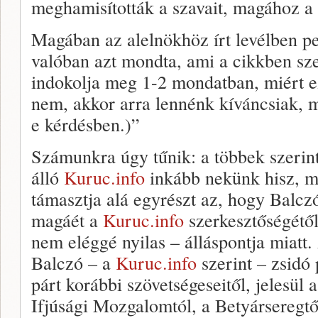
meghamisították a szavait, magához a 
Magában az alelnökhöz írt levélben p
valóban azt mondta, ami a cikkben sz
indokolja meg 1-2 mondatban, miért e
nem, akkor arra lennénk kíváncsiak, 
e kérdésben.)”
Számunkra úgy tűnik: a többek szerint
álló
Kuruc.info
inkább nekünk hisz, m
támasztja alá egyrészt az, hogy Balc
magáét a
Kuruc.info
szerkesztőségétől
nem eléggé nyilas – álláspontja miatt
Balczó – a
Kuruc.info
szerint – zsidó 
párt korábbi szövetségeseitől, jelesü
Ifjúsági Mozgalomtól, a Betyárseregtő