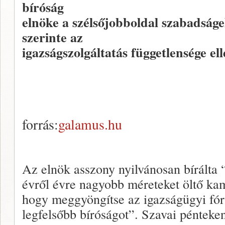
bíróság
elnöke a szélsőjobboldal szabadság
szerinte az
igazságszolgáltatás függetlensége ell
forrás:
galamus.hu
Az elnök asszony nyilvánosan bírálta “
évről évre nagyobb méreteket öltő ka
hogy meggyöngítse az igazságügyi fó
legfelsőbb bíróságot”. Szavai pénteken