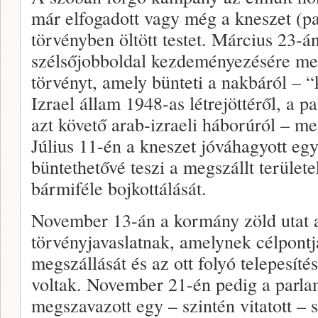
már elfogadott vagy még a kneszet (pa
törvényben öltött testet. Március 23-á
szélsőjobboldal kezdeményezésére meg
törvényt, amely bünteti a nakbáról – “
Izrael állam 1948-as létrejöttéről, a p
azt követő arab-izraeli háborúról – m
Július 11-én a kneszet jóváhagyott egy
büntethetővé teszi a megszállt területe
bármiféle bojkottálását.
November 13-án a kormány zöld utat a
törvényjavaslatnak, amelynek célpontja
megszállását és az ott folyó telepesíté
voltak. November 21-én pedig a parla
megszavazott egy – szintén vitatott – 