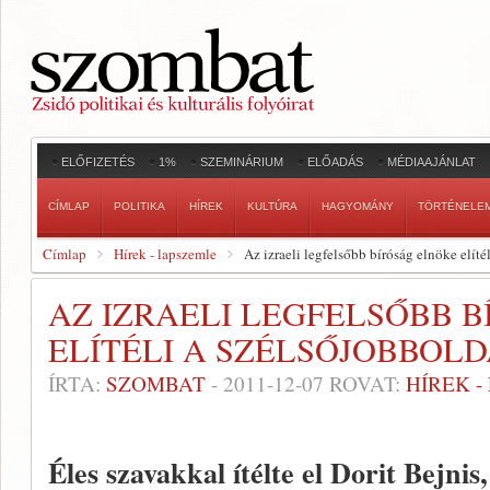
ELŐFIZETÉS
1%
SZEMINÁRIUM
ELŐADÁS
MÉDIAAJÁNLAT
CÍMLAP
POLITIKA
HÍREK
KULTÚRA
HAGYOMÁNY
TÖRTÉNELE
Címlap
Hírek - lapszemle
Az izraeli legfelsőbb bíróság elnöke elít
AZ IZRAELI LEGFELSŐBB 
ELÍTÉLI A SZÉLSŐJOBBOL
ÍRTA:
SZOMBAT
-
2011-12-07
ROVAT:
HÍREK 
Éles szavakkal ítélte el Dorit Bejnis,