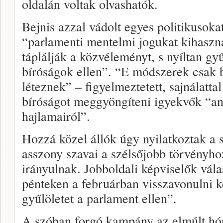
oldalán voltak olvashatók.
Bejnis azzal vádolt egyes politikusoka
“parlamenti mentelmi jogukat kihaszn
táplálják a közvéleményt, s nyíltan gyű
bíróságok ellen”. “E módszerek csak
léteznek” – figyelmeztetett, sajnálatta
bíróságot meggyöngíteni igyekvők “an
hajlamairól”.
Hozzá közel állók úgy nyilatkoztak a 
asszony szavai a szélsőjobb törvényh
irányulnak. Jobboldali képviselők vál
pénteken a februárban visszavonulni ké
gyűlöletet a parlament ellen”.
A szóban forgó kampány az elmúlt hó