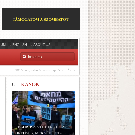
TÁMOGATOM A SZOMBATOT
IUM
ENGLISH
ABOUT US
2026. augusztus 9, vasárnap | 5786. Áv 26
ÚJ
ÍRÁSOK
REKORDSZINTET ÉRT EL AZ
ORVOSOK, MÉRNÖKÖK ÉS