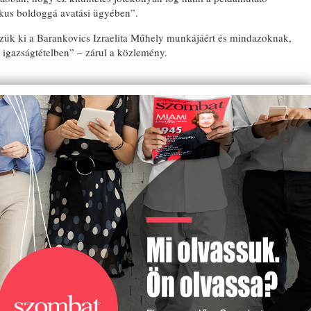
tikus boldoggá avatási ügyében”.
zzük ki a Barankovics Izraelita Műhely munkájáért és mindazoknak,
 igazságtételben” – zárul a közlemény.