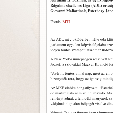
Abraham H. Foxman, az egyik legbefo
Rágalmazásellenes Liga (ADL) országo
Giovanni Malfattinak, Esterházy Ján
Forrás:
MTI
Az ADL még októberben ítélte oda kitü
parlament egyetlen képviselőjeként szav
idején fontos szerepet játszott az üldöz
A New York-i ünnepségen részt vett Ném
József, a szlovákiai Magyar Koalíció Pár
“Azért is fontos a mai nap, mert az emb
bizonyíték arra, hogy az igazság mindig
Az MKP elnöke hangsúlyozta: “Esterházy
de mártírhalála nem volt hiábavaló. Ma
reményt adnak a felvidéki magyarok szá
vádjának alaptalan bélyegét viselve él
Németh Zsolt az ünnepségen rámutatott