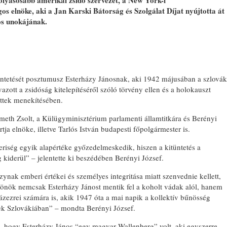
lyásosabb amerikai zsidó szervezet, a New York-i
s elnöke, aki a Jan Karski Bátorság és Szolgálat Díjat nyújtotta át
os unokájának.
ntetését posztumusz Esterházy Jánosnak, aki 1942 májusában a szlovák
azott a zsidóság kitelepítéséről szóló törvény ellen és a holokauszt
öttek menekítésében.
eth Zsolt, a Külügyminisztérium parlamenti államtitkára és Berényi
tja elnöke, illetve Tarlós István budapesti főpolgármester is.
eriség egyik alapértéke győzedelmeskedik, hiszen a kitüntetés a
 kiderül” – jelentette ki beszédében Berényi József.
nak emberi értékei és személyes integritása miatt szenvednie kellett,
 önök nemcsak Esterházy Jánost mentik fel a koholt vádak alól, hanem
zezrei számára is, akik 1947 óta a mai napik a kollektív bűnösség
nek Szlovákiában” – mondta Berényi József.
, hogy Esterházy János “egy magyar Wallenberg” volt, aki egyszerre