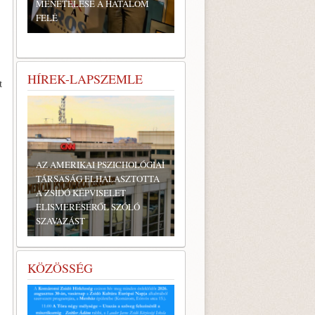
MENETELÉSE A HATALOM
FELÉ
HÍREK-LAPSZEMLE
t
AZ AMERIKAI PSZICHOLÓGIAI
TÁRSASÁG ELHALASZTOTTA
A ZSIDÓ KÉPVISELET
ELISMERÉSÉRŐL SZÓLÓ
SZAVAZÁST
KÖZÖSSÉG