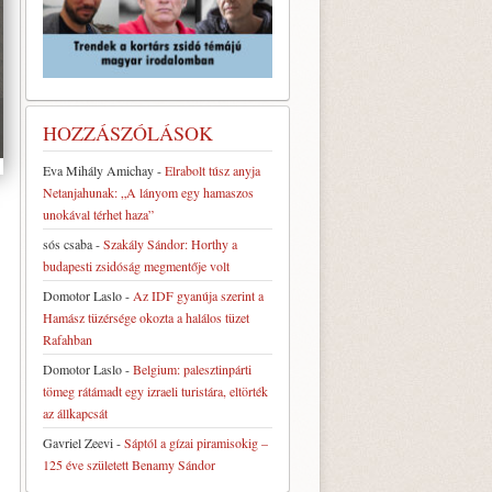
HOZZÁSZÓLÁSOK
Eva Mihály Amichay
-
Elrabolt túsz anyja
Netanjahunak: „A lányom egy hamaszos
unokával térhet haza”
sós csaba
-
Szakály Sándor: Horthy a
budapesti zsidóság megmentője volt
Domotor Laslo
-
Az IDF gyanúja szerint a
Hamász tüzérsége okozta a halálos tüzet
Rafahban
Domotor Laslo
-
Belgium: palesztinpárti
tömeg rátámadt egy izraeli turistára, eltörték
az állkapcsát
Gavriel Zeevi
-
Sáptól a gízai piramisokig –
125 éve született Benamy Sándor