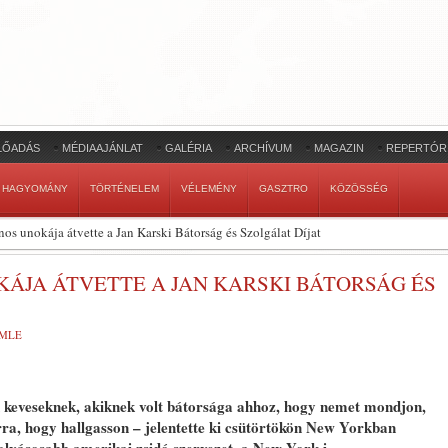
LŐADÁS
MÉDIAAJÁNLAT
GALÉRIA
ARCHÍVUM
MAGAZIN
REPERTÓR
HAGYOMÁNY
TÖRTÉNELEM
VÉLEMÉNY
GASZTRO
KÖZÖSSÉG
nos unokája átvette a Jan Karski Bátorság és Szolgálat Díjat
ÁJA ÁTVETTE A JAN KARSKI BÁTORSÁG ÉS
EMLE
n keveseknek, akiknek volt bátorsága ahhoz, hogy nemet mondjon,
rra, hogy hallgasson – jelentette ki csütörtökön New Yorkban