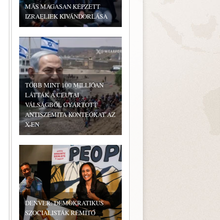
MÁS MAGASAN KÉPZETT
IZRAELIEK KIVÁNDORLÁSA
TÖBB MINT 100 MILLIÓAN
LÁTTÁK A CEUTAI
VÁLSÁGBÓL GYÁRTOTT
ANTISZEMITA KONTEÓKAT AZ
X-EN
DENVER: DEMOKRATIKUS
SZOCIALISTÁK RÉMÍTŐ