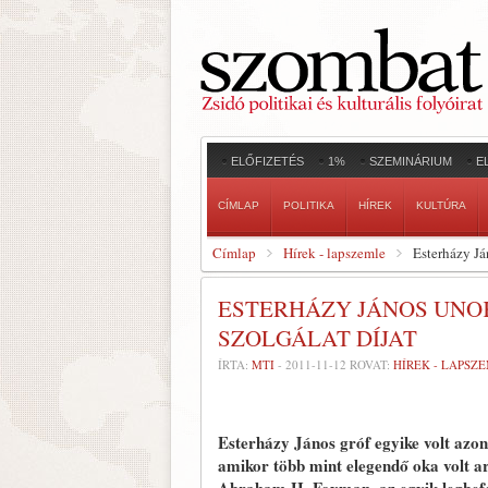
ELŐFIZETÉS
1%
SZEMINÁRIUM
E
CÍMLAP
POLITIKA
HÍREK
KULTÚRA
Címlap
Hírek - lapszemle
Esterházy Já
ESTERHÁZY JÁNOS UNOK
SZOLGÁLAT DÍJAT
ÍRTA:
MTI
-
2011-11-12
ROVAT:
HÍREK - LAPSZ
Esterházy János gróf egyike volt azo
amikor több mint elegendő oka volt a