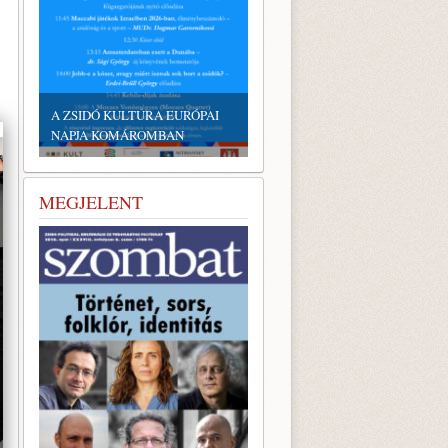
EMLÉKTÁBLÁT ÁLLÍTOTTA
A KÖRÖSTARCSÁRÓL
A ZSIDÓ KULTÚRA EURÓPAI
ELHURCOLT ZSIDÓSÁG
NAPJA KOMÁROMBAN
TISZTELETÉRE
MEGJELENT