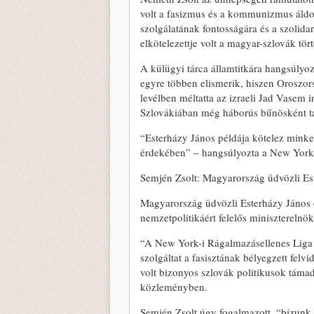
volt a fasizmus és a kommunizmus áldoz
szolgálatának fontosságára és a szolidar
elkötelezettje volt a magyar-szlovák tö
A külügyi tárca államtitkára hangsúlyoz
egyre többen elismerik, hiszen Oroszor
levélben méltatta az izraeli Jad Vasem
Szlovákiában még háborús bűnösként tar
“Esterházy János példája kötelez mink
érdekében” – hangsúlyozta a New York-i
Semjén Zsolt: Magyarország üdvözli Es
Magyarország üdvözli Esterházy János 
nemzetpolitikáért felelős miniszterelnö
“A New York-i Rágalmazásellenes Liga ‘B
szolgáltat a fasisztának bélyegzett felv
volt bizonyos szlovák politikusok támadá
közleményben.
Semjén Zsolt úgy fogalmazott, “bízunk 