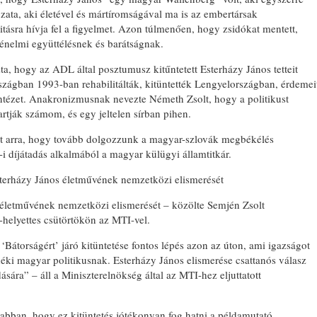
ata, aki életével és mártíromságával ma is az embertársak
itásra hívja fel a figyelmet. Azon túlmenően, hogy zsidókat mentett,
rténelmi együttélésnek és barátságnak.
ta, hogy az ADL által posztumusz kitűntetett Esterházy János tetteit
szágban 1993-ban rehabilitálták, kitüntették Lengyelországban, érdemei
 intézet. Anakronizmusnak nevezte Németh Zsolt, hogy a politikust
tják számom, és egy jeltelen sírban pihen.
et arra, hogy tovább dolgozzunk a magyar-szlovák megbékélés
 díjátadás alkalmából a magyar külügyi államtitkár.
terházy János életművének nemzetközi elismerését
életművének nemzetközi elismerését – közölte Semjén Zsolt
k-helyettes csütörtökön az MTI-vel.
átorságért’ járó kitüntetése fontos lépés azon az úton, ami igazságot
idéki magyar politikusnak. Esterházy János elismerése csattanós válasz
sára” – áll a Miniszterelnökség által az MTI-hez eljuttatott
abban, hogy ez kitüntetés jótékonyan fog hatni a példamutató