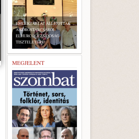
EMLÉKTÁBLÁT ÁLLÍTOTTAK
A KÖRÖSTARCSÁRÓL
ELHURCOLT ZSIDÓSÁG
TISZTELETÉRE
MEGJELENT