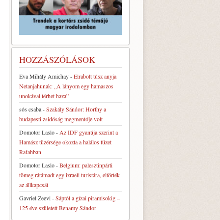
HOZZÁSZÓLÁSOK
Eva Mihály Amichay
-
Elrabolt túsz anyja
Netanjahunak: „A lányom egy hamaszos
unokával térhet haza”
sós csaba
-
Szakály Sándor: Horthy a
budapesti zsidóság megmentője volt
Domotor Laslo
-
Az IDF gyanúja szerint a
Hamász tüzérsége okozta a halálos tüzet
Rafahban
Domotor Laslo
-
Belgium: palesztinpárti
tömeg rátámadt egy izraeli turistára, eltörték
az állkapcsát
Gavriel Zeevi
-
Sáptól a gízai piramisokig –
125 éve született Benamy Sándor