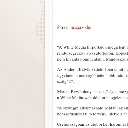
forrás:
hirszerzo.hu
“A White Media hírportálon megjelent l
rendőrségi szóvivő csütörtökön. Kopec
nem kívánta kommentálni. Mindössze an
Az Anders Breivik védelmében című írás 
figyelmet, a merénylő tette “több mint 
szolgált”.
Marian Brzybohaty, a szélsőséges mozga
a White Media weboldalon megjelent szö
“A szövegre alkalmazható például az 
népszerűsítését tiltó törvény, illetve a né
Csehországban az utóbbi két-három évb