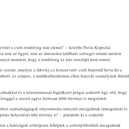
evelet a cseh rendőrség már elemzi” – közölte Pavla Kopecká
ká sem az ügyet, sem az interneten található szöveget semmi módon
nyit mondott, hogy a rendőrség az írás szerzőjét nem ismeri.
szerint, amelyre a lidovky.cz konzervatív cseh hírportál hívta fel a
érthető, és számos, a multikulturalizmus ellen harcoló személynek ihletül
lmakkal és a terrorizmussal foglalkozó prágai szakértő úgy véli, hogy
veggel a szerző egész biztosan több törvényt is megsértett.
emberi szabadságjogok elnyomására irányuló mozgalmak támogatását és
pirtás helyeslését tiltó törvény is” – jelentette ki a szakértő.
en a hatóságok erőteljesen felléptek a szélsőjobboldali mozgalmak