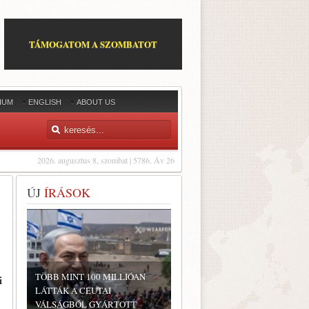
TÁMOGATOM A SZOMBATOT
IUM
ENGLISH
ABOUT US
2026. augusztus 8, szombat | 5786. Áv 26
ÚJ
ÍRÁSOK
TÖBB MINT 100 MILLIÓAN
i
LÁTTÁK A CEUTAI
VÁLSÁGBÓL GYÁRTOTT