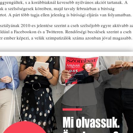
gyengültek, s a korábbiaknál kevesebb nyilvános akciót tartanak. A
ak a szélsőségesek köreiben, majd tavaly februárban a bíróság
tot. A párt több tagja ellen jelenleg is bírósági eljárás van folyamatban.
sztályának 2010-es jelentése szerint a cseh szélsőjobb egyre aktívabb a
ldául a Facebookon és a Twitteren. Rendőrségi becslések szerint a cseh
zer ember képezi, a velük szimpatizálók száma azonban jóval magasabb.