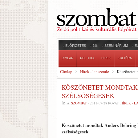
ELŐFIZETÉS
1%
SZEMINÁRIUM
E
CÍMLAP
POLITIKA
HÍREK
KULTÚRA
Címlap
Hírek - lapszemle
Köszönetet 
KÖSZÖNETET MONDTAK 
SZÉLSŐSÉGESEK
ÍRTA:
SZOMBAT
-
2011-07-28
ROVAT:
HÍREK - 
Köszönetet mondtak Anders Behring Br
szélsőségesek.