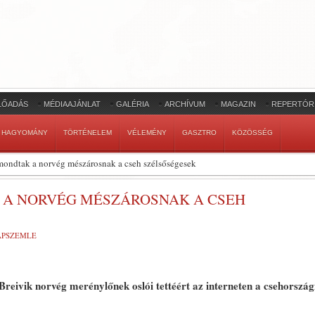
LŐADÁS
MÉDIAAJÁNLAT
GALÉRIA
ARCHÍVUM
MAGAZIN
REPERTÓR
HAGYOMÁNY
TÖRTÉNELEM
VÉLEMÉNY
GASZTRO
KÖZÖSSÉG
mondtak a norvég mészárosnak a cseh szélsőségesek
A NORVÉG MÉSZÁROSNAK A CSEH
LAPSZEMLE
eivik norvég merénylőnek oslói tettéért az interneten a csehország