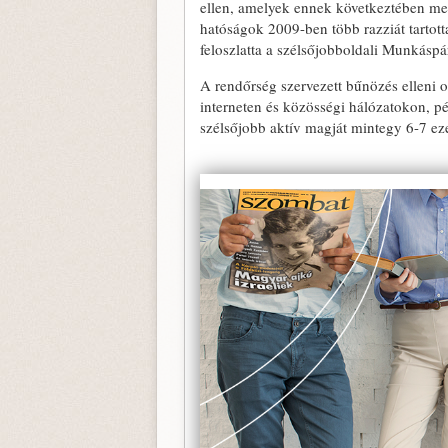
ellen, amelyek ennek következtében meg
hatóságok 2009-ben több razziát tartott
feloszlatta a szélsőjobboldali Munkáspár
A rendőrség szervezett bűnözés elleni o
interneten és közösségi hálózatokon, pé
szélsőjobb aktív magját mintegy 6-7 e