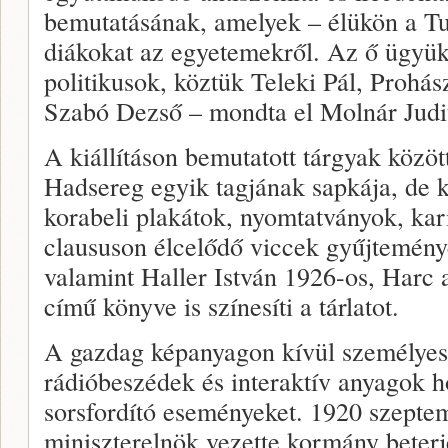
bemutatásának, amelyek – élükön a Tur
diákokat az egyetemekről. Az ő ügyüke
politikusok, köztük Teleki Pál, Prohá
Szabó Dezső – mondta el Molnár Judi
A kiállításon bemutatott tárgyak közö
Hadsereg egyik tagjának sapkája, de k
korabeli plakátok, nyomtatványok, ka
claususon élcelődő viccek gyűjtemény
valamint Haller István 1926-os, Harc 
című könyve is színesíti a tárlatot.
A gazdag képanyagon kívül személyes
rádióbeszédek és interaktív anyagok 
sorsfordító eseményeket. 1920 szepte
miniszterelnök vezette kormány beterj