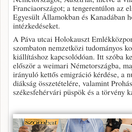
Franciaországot; a tengerentúlon az e
Egyesült Államokban és Kanadában h
intézkedéseket.
A Páva utcai Holokauszt Emlékközpon
szombaton nemzetközi tudományos konf
kiállításhoz kapcsolódóan. Itt szóba k
először a weimari Németországba, ma
irányuló kettős emigráció kérdése, a 
diákság összetételére, valamint Prohá
székesfehérvári püspök és a törvény k