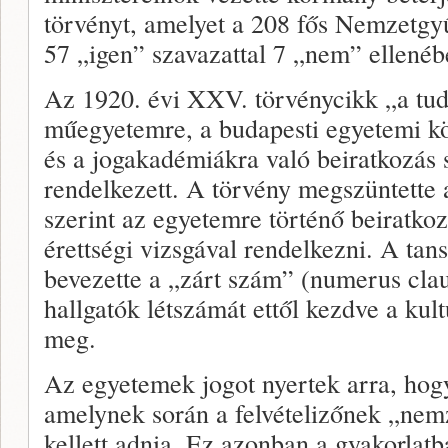
törvényt, amelyet a 208 fős Nemzetgyű
57 „igen” szavazattal 7 „nem” ellené
Az 1920. évi XXV. törvénycikk „a tu
műegyetemre, a budapesti egyetemi k
és a jogakadémiákra való beiratkozás 
rendelkezett. A törvény megszüntette 
szerint az egyetemre történő beiratko
érettségi vizsgával rendelkezni. A tan
bevezette a „zárt szám” (numerus clau
hallgatók létszámát ettől kezdve a kult
meg.
Az egyetemek jogot nyertek arra, hogy 
amelynek során a felvételizőnek „nem
kellett adnia. Ez azonban a gyakorla