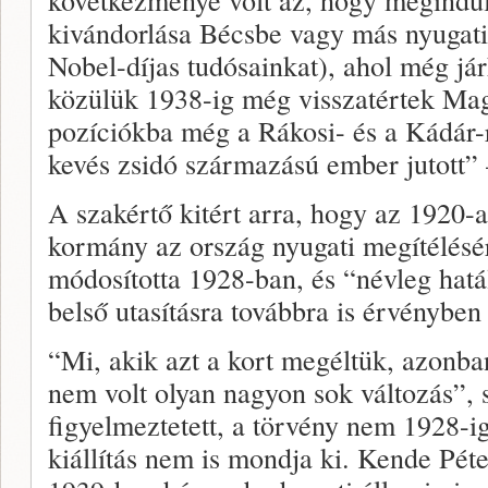
kivándorlása Bécsbe vagy más nyugati
Nobel-díjas tudósainkat), ahol még já
közülük 1938-ig még visszatértek Mag
pozíciókba még a Rákosi- és a Kádár-
kevés zsidó származású ember jutott” 
A szakértő kitért arra, hogy az 1920-a
kormány az ország nyugati megítélésére
módosította 1928-ban, és “névleg hatá
belső utasításra továbbra is érvényben
“Mi, akik azt a kort megéltük, azonba
nem volt olyan nagyon sok változás”, 
figyelmeztetett, a törvény nem 1928-ig
kiállítás nem is mondja ki. Kende Péter