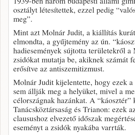
1939-ben három budapesti állami gim
osztályt létesítettek, ezzel pedig “val
meg”.
Mint azt Molnár Judit, a kiállítás kur
elmondta, a gyűjtemény az ún. “káosz
hadiesemények sújtotta területekről 
zsidókat mutatja be, akiknek számát fe
erősítve az antiszemitizmust.
Molnár Judit kijelentette, hogy ezek a
sem állják meg a helyüket, mivel a me
célországnak hazánkat. A “káosztér” 
Tanácsköztársaság és Trianon: ezek a
clausushoz elvezető időszak megértés
eseményt a zsidók nyakába varrták.