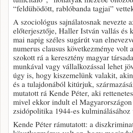
“feldühödött, rablóbanda tagjai” vettek
A szociológus sajnálatosnak nevezte az
előterjesztője, Haller István vallás és 
mai napig széles sugárút van elnevezv
numerus clausus következménye volt az
szokott rá a keresztény magyar társa
munkával vagy vállalkozással lehet j
úgy is, hogy kiszemelünk valakit, akin
és a tulajdonából kitúrjuk, származásá
mutatott rá Kende Péter, aki rettenetes
mivel ekkor indult el Magyarországon 
zsidópolitika 1944-es kulminálásához 
Kende Péter rámutatott: a diszkrimina
következménye volt az, hogy megindult