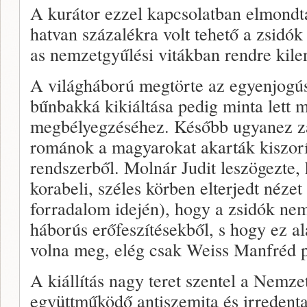
A kurátor ezzel kapcsolatban elmondt
hatvan százalékra volt tehető a zsidó
as nemzetgyűlési vitákban rendre kile
A világháború megtörte az egyenjogúsí
bűnbakká kikiáltása pedig minta lett 
megbélyegzéséhez. Később ugyanez zajl
románok a magyarokat akarták kiszorít
rendszerből. Molnár Judit leszögezte, 
korabeli, széles körben elterjedt néze
forradalom idején), hogy a zsidók nem
háborús erőfeszítésekből, s hogy ez al
volna meg, elég csak Weiss Manfréd pé
A kiállítás nagy teret szentel a Nemz
együttműködő antiszemita és irredent