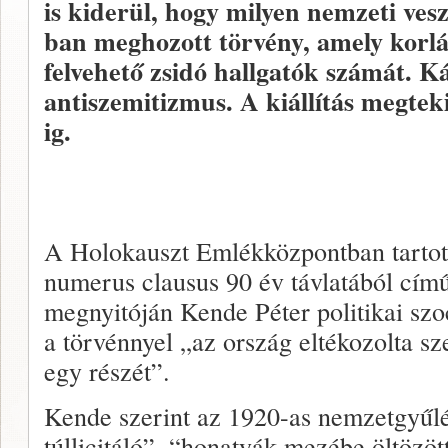
is kiderül, hogy milyen nemzeti vesz
ban meghozott törvény, amely korlá
felvehető zsidó hallgatók számát. Ká
antiszemitizmus. A kiállítás megtek
ig.
A Holokauszt Emlékközpontban tartot
numerus clausus 90 év távlatából című 
megnyitóján Kende Péter politikai szo
a törvénnyel „az ország eltékozolta sz
egy részét”.
Kende szerint az 1920-as nemzetgyűlé
túllicitáló”, “honatyák mezébe öltözö