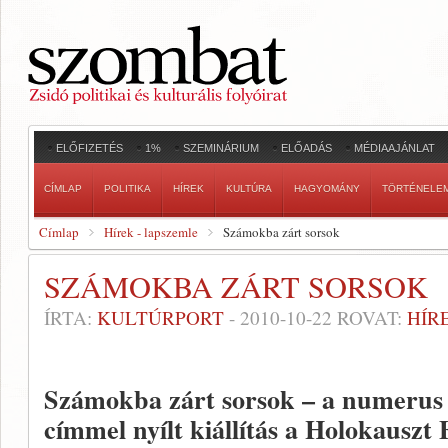
ELŐFIZETÉS
1%
SZEMINÁRIUM
ELŐADÁS
MÉDIAAJÁNLAT
CÍMLAP
POLITIKA
HÍREK
KULTÚRA
HAGYOMÁNY
TÖRTÉNELE
Címlap
Hírek - lapszemle
Számokba zárt sorsok
SZÁMOKBA ZÁRT SORSOK
ÍRTA:
KULTÚRPORT
-
2010-10-22
ROVAT:
HÍR
Számokba zárt sorsok – a numerus c
címmel nyílt kiállítás a Holokausz