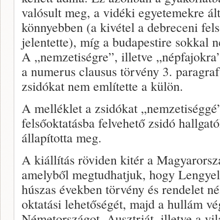
valósult meg, a vidéki egyetemekre ál
könnyebben (a kivétel a debreceni fel
jelentette), míg a budapestire sokkal n
A „nemzetiségre”, illetve „népfajokra
a numerus clausus törvény 3. paragrafu
zsidókat nem említette a külön.
A melléklet a zsidókat „nemzetiséggé” 
felsőoktatásba felvehető zsidó hallgat
állapította meg.
A kiállítás röviden kitér a Magyarorszá
amelyből megtudhatjuk, hogy Lengye
húszas években törvény és rendelet nél
oktatási lehetőségét, majd a hullám vé
Németországot, Ausztriát, illetve a vi