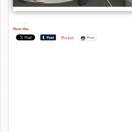
Share this:
Pocket
Print