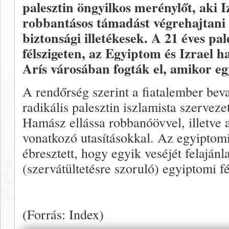
palesztin öngyilkos merénylőt, aki 
robbantásos támadást végrehajtani 
biztonsági illetékesek. A 21 éves pal
félszigeten, az Egyiptom és Izrael 
Arís városában fogták el, amikor eg
A rendőrség szerint a fiatalember bev
radikális palesztin iszlamista szervezet
Hamász ellássa robbanóövvel, illetve 
vonatkozó utasításokkal. Az egyiptom
ébresztett, hogy egyik veséjét felajánl
(szervátültetésre szoruló) egyiptomi fé
(Forrás: Index)