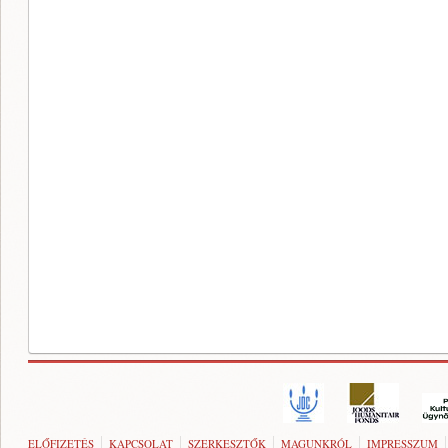
ELŐFIZETÉS
KAPCSOLAT
SZERKESZTŐK
MAGUNKRÓL
IMPRESSZUM