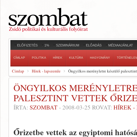
ELŐFIZETÉS
1%
SZEMINÁRIUM
ELŐADÁS
MÉDIAAJÁNLAT
CÍMLAP
POLITIKA
HÍREK
KULTÚRA
HAGYOMÁNY
TÖRTÉNELE
Címlap
Hírek - lapszemle
Öngyilkos merényletre készülő palesztint
ÖNGYILKOS MERÉNYLETRE
PALESZTINT VETTEK ŐRIZ
ÍRTA:
SZOMBAT
-
2008-03-25
ROVAT:
HÍREK 
Őrizetbe vettek az egyiptomi hatóság