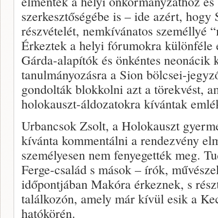
elmentek a helyi önkormányzathoz és
szerkesztőségébe is – ide azért, hogy S
részvételét, nemkívánatos személlyé 
Érkeztek a helyi fórumokra különféle 
Gárda-alapítók és önkéntes neonácik 
tanulmányozásra a Sion bölcsei-jegyz
gondolták blokkolni azt a törekvést, 
holokauszt-áldozatokra kívántak emlé
Urbancsok Zsolt, a Holokauszt gyerm
kívánta kommentálni a rendezvény elm
személyesen nem fenyegették meg. Tud
Ferge-család s mások – írók, művészek
időpontjában Makóra érkeznek, s rész
találkozón, amely már kívül esik a K
hatókörén.