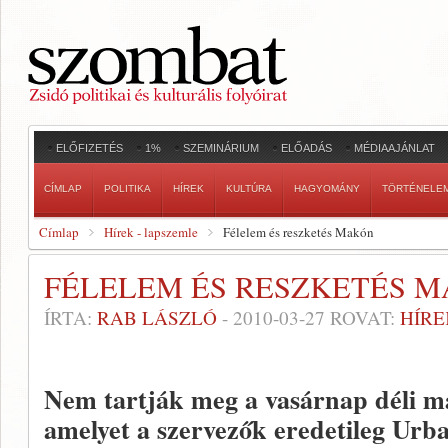
ELŐFIZETÉS
1%
SZEMINÁRIUM
ELŐADÁS
MÉDIAAJÁNLAT
CÍMLAP
POLITIKA
HÍREK
KULTÚRA
HAGYOMÁNY
TÖRTÉNELE
Címlap
Hírek - lapszemle
Félelem és reszketés Makón
FÉLELEM ÉS RESZKETÉS 
ÍRTA:
RAB LÁSZLÓ
-
2010-03-27
ROVAT:
HÍRE
Nem tartják meg a vasárnap déli ma
amelyet a szervezők eredetileg Urba