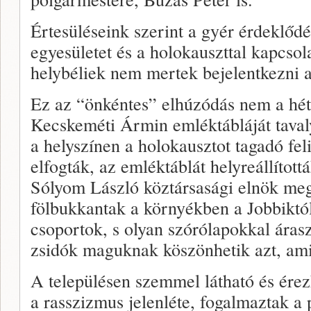
Értesüléseink szerint a gyér érdeklőd
egyesületet és a holokauszttal kapcsol
helybéliek nem mertek bejelentkezni 
Ez az “önkéntes” elhúzódás nem a hé
Kecskeméti Ármin emléktábláját taval
a helyszínen a holokausztot tagadó fel
elfogták, az emléktáblát helyreállítot
Sólyom László köztársasági elnök me
fölbukkantak a környékben a Jobbiktól
csoportok, s olyan szórólapokkal árasz
zsidók maguknak köszönhetik azt, ami 
A településen szemmel látható és érez
a rasszizmus jelenléte, fogalmaztak a 