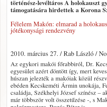
történész-levéltáros A holokauszt 
támogatására hirdettek a Korona Sz
Félelem Makón: elmarad a holokaus
jótékonysági rendezvény
2010. március 27. / Rab László / No
Az egykori makói főrabbiról, Dr. Kec
egyesület azért döntött így, mert keve
húszan jelezték a makóiak közül részvé
ebéden Kecskeméti Ármin unokája, Fe
családja, Székhelyi József színész – 
már többször volt összetűzése -, s Mak
polgármestere, Buzás Péter is.