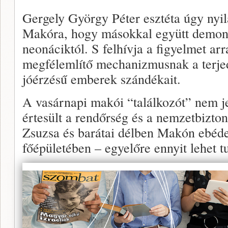
Gergely György Péter esztéta úgy nyil
Makóra, hogy másokkal együtt demonst
neonáciktól. S felhívja a figyelmet arr
megfélemlítő mechanizmusnak a terjed
jóérzésű emberek szándékait.
A vasárnapi makói “találkozót” nem jel
értesült a rendőrség és a nemzetbiztons
Zsuzsa és barátai délben Makón ebéd
főépületében – egyelőre ennyit lehet t