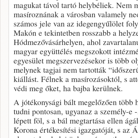
magukat távol tartó helybéliek. Nem m
masíroznának a városban valamely neo
számos jele van az idegengyűlölet fo
Makón e tekintetben rosszabb a helyz
Hódmezővásárhelyen, ahol zavartalan
magyar együttélés megszokott intézm
egyesület megszervezésekor is több oly
melynek tagjai nem tartották “időszer
kiállást. Félnek a masírozásoktól, s a
védi meg őket, ha bajba kerülnek.
A jótékonysági bált megelőzően több h
tudni pontosan, ugyanaz a személy-e -
lépett föl, s a bál megtartása ellen ág
Korona értékesítési igazgatóját, s az