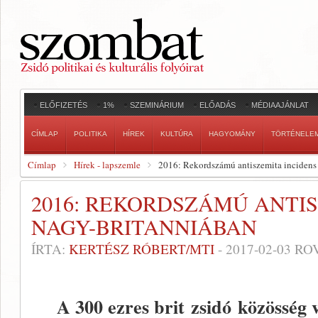
ELŐFIZETÉS
1%
SZEMINÁRIUM
ELŐADÁS
MÉDIAAJÁNLAT
CÍMLAP
POLITIKA
HÍREK
KULTÚRA
HAGYOMÁNY
TÖRTÉNELE
Címlap
Hírek - lapszemle
2016: Rekordszámú antiszemita incidens
2016: REKORDSZÁMÚ ANTI
NAGY-BRITANNIÁBAN
ÍRTA:
KERTÉSZ RÓBERT/MTI
-
2017-02-03
ROV
A 300 ezres brit zsidó közösség v