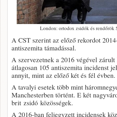
London: ortodox zsidók és rendőrök 
A CST szerint az előző rekordot 2014-
antiszemita támadással.
A szervezetnek a 2016 végével zárult 
átlagosan 105 antiszemita incidenst jel
annyit, mint az előző két és fél évben.
A tavalyi esetek több mint háromneg
Manchesterben történt. E két nagyvár
brit zsidó közösségek.
A 2016-ban feljegyzett incidensek közü