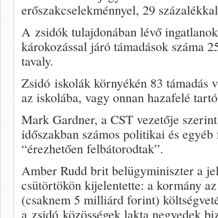
erőszakcselekménnyel, 29 százalékkal
A zsidók tulajdonában lévő ingatlanok
károkozással járó támadások száma 25
tavaly.
Zsidó iskolák környékén 83 támadás vo
az iskolába, vagy onnan hazafelé tartó
Mark Gardner, a CST vezetője szerint 
időszakban számos politikai és egyéb 
“érezhetően felbátorodtak”.
Amber Rudd brit belügyminiszter a je
csütörtökön kijelentette: a kormány az
(csaknem 5 milliárd forint) költségveté
a zsidó közösségek lakta negyedek biz