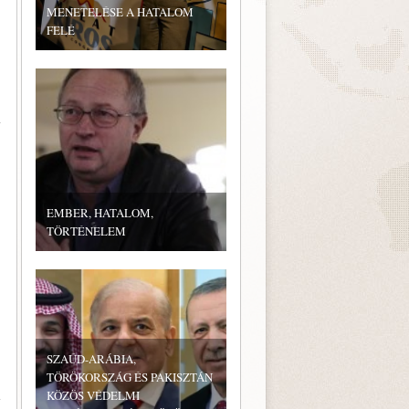
MENETELÉSE A HATALOM
FELÉ
i
EMBER, HATALOM,
TÖRTÉNELEM
SZAÚD-ARÁBIA,
TÖRÖKORSZÁG ÉS PAKISZTÁN
m
KÖZÖS VÉDELMI