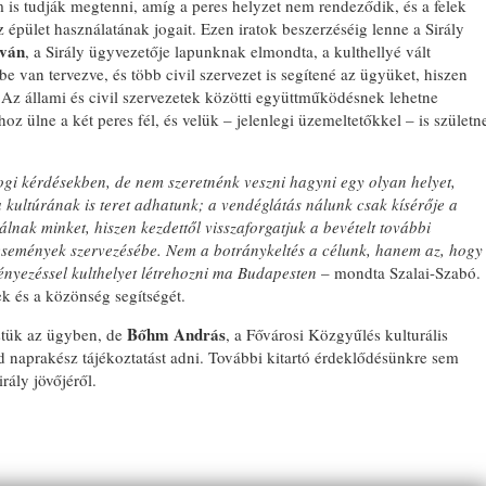
 is tudják megtenni, amíg a peres helyzet nem rendeződik, és a felek
 épület használatának jogait. Ezen iratok beszerzéséig lenne a Sirály
tván
, a Sirály ügyvezetője lapunknak elmondta, a kulthellyé vált
 van tervezve, és több civil szervezet is segítené az ügyüket, hiszen
 Az állami és civil szervezetek közötti együttműködésnek lehetne
hoz ülne a két peres fél, és velük – jelenlegi üzemeltetőkkel – is születn
ogi kérdésekben, de nem szeretnénk veszni hagyni egy olyan helyet,
kultúrának is teret adhatunk; a vendéglátás nálunk csak kísérője a
ak minket, hiszen kezdettől visszaforgatjuk a bevételt további
s események szervezésébe. Nem a botránykeltés a célunk, hanem az, hogy
ényezéssel kulthelyet létrehozni ma Budapesten
– mondta Szalai-Szabó.
ek és a közönség segítségét.
Bőhm András
stük az ügyben, de
, a Fővárosi Közgyűlés kulturális
 naprakész tájékoztatást adni. További kitartó érdeklődésünkre sem
irály jövőjéről.