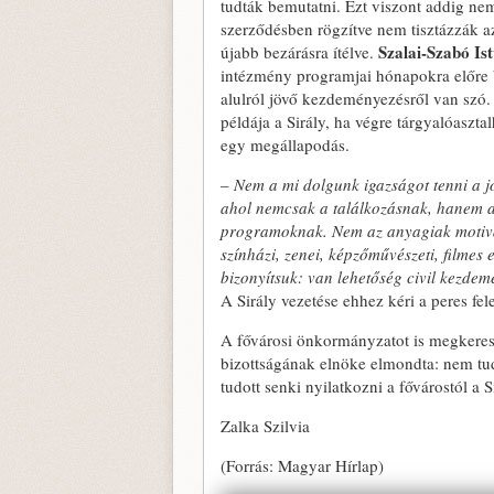
tudták bemutatni. Ezt viszont addig nem
szerződésben rögzítve nem tisztázzák az
Szalai-Szabó Is
újabb bezárásra ítélve.
intézmény programjai hónapokra előre be
alulról jövő kezdeményezésről van szó.
példája a Sirály, ha végre tárgyalóasztal
egy megállapodás.
–
Nem a mi dolgunk igazságot tenni a j
ahol nemcsak a találkozásnak, hanem a 
programoknak. Nem az anyagiak motiváln
színházi, zenei, képzőművészeti, filme
bizonyítsuk: van lehetőség civil kezdem
A Sirály vezetése ehhez kéri a peres fel
A fővárosi önkormányzatot is megkere
bizottságának elnöke elmondta: nem tud
tudott senki nyilatkozni a fővárostól a S
Zalka Szilvia
(Forrás: Magyar Hírlap)