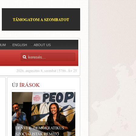
TÁMOGATOM A SZOMBATOT
IUM
ENGLISH
ABOUT US
2026. augusztus 8, szombat | 5786. Áv 25
ÚJ
ÍRÁSOK
DENVER: DEMOKRATIKUS
SZOCIALISTÁK RÉMÍTŐ