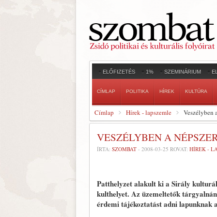
ELŐFIZETÉS
1%
SZEMINÁRIUM
E
CÍMLAP
POLITIKA
HÍREK
KULTÚRA
Címlap
Hírek - lapszemle
Veszélyben a
VESZÉLYBEN A NÉPSZE
ÍRTA:
SZOMBAT
-
2008-03-25
ROVAT:
HÍREK - 
Patthelyzet alakult ki a Sirály kultu
kulthelyet. Az üzemeltetők tárgyalnán
érdemi tájékoztatást adni lapunknak 