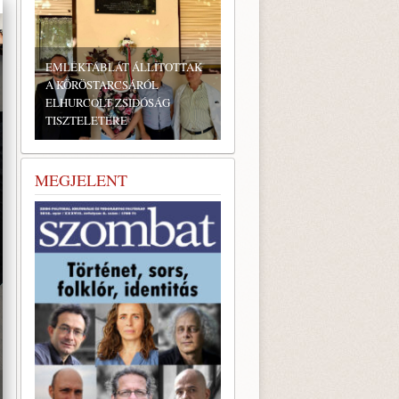
EMLÉKTÁBLÁT ÁLLÍTOTTAK
A KÖRÖSTARCSÁRÓL
ELHURCOLT ZSIDÓSÁG
TISZTELETÉRE
BONYHÁDI ZSIDÓ NAPOK
MEGJELENT