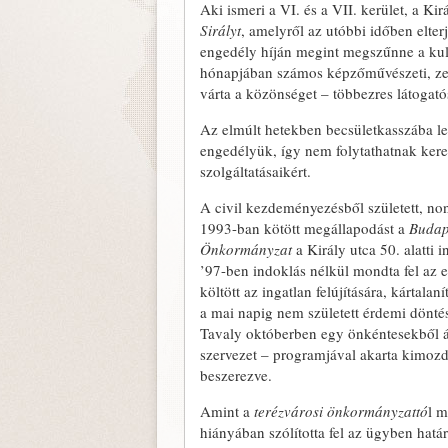
Aki ismeri a VI. és a VII. kerület, a Ki
Sirályt
, amelyről az utóbbi időben elte
engedély híján megint megszűnne a kult
hónapjában számos képzőművészeti, zene
várta a közönséget – többezres látogató
Az elmúlt hetekben becsületkasszába lehe
engedélyük, így nem folytathatnak ker
szolgáltatásaikért.
A civil kezdeményezésből született, no
1993-ban kötött megállapodást a
Budap
Önkormányzat
a Király utca 50. alatti 
’97-ben indoklás nélkül mondta fel az 
költött az ingatlan felújítására, kártal
a mai napig nem született érdemi döntés
Tavaly októberben egy önkéntesekből áll
szervezet – programjával akarta kimozdí
beszerezve.
Amint a
terézvárosi önkormányzattó
l m
hiányában szólította fel az ügyben hatá