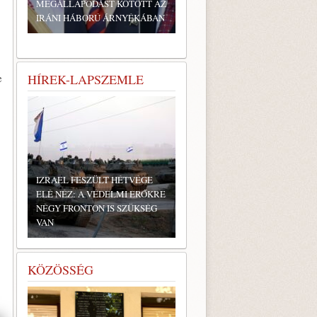
MEGÁLLAPODÁST KÖTÖTT AZ
IRÁNI HÁBORÚ ÁRNYÉKÁBAN
e
HÍREK-LAPSZEMLE
IZRAEL FESZÜLT HÉTVÉGE
ELÉ NÉZ: A VÉDELMI ERŐKRE
NÉGY FRONTON IS SZÜKSÉG
VAN
KÖZÖSSÉG