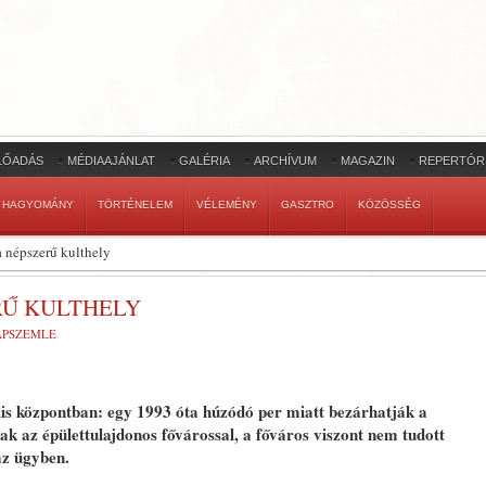
LŐADÁS
MÉDIAAJÁNLAT
GALÉRIA
ARCHÍVUM
MAGAZIN
REPERTÓR
HAGYOMÁNY
TÖRTÉNELEM
VÉLEMÉNY
GASZTRO
KÖZÖSSÉG
 népszerű kulthely
RŰ KULTHELY
LAPSZEMLE
rális központban: egy 1993 óta húzódó per miatt bezárhatják a
ak az épülettulajdonos fővárossal, a főváros viszont nem tudott
az ügyben.