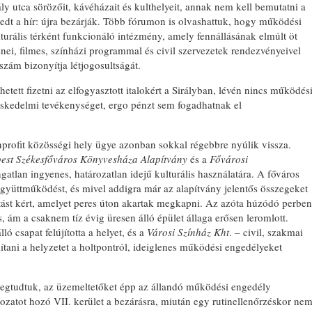
rály utca sörözőit, kávéházait és kulthelyeit, annak nem kell bemutatni a
rjedt a hír: újra bezárják. Több fórumon is olvashattuk, hogy működési
urális térként funkcionáló intézmény, amely fennállásának elmúlt öt
i, filmes, színházi programmal és civil szervezetek rendezvényeivel
szám bizonyítja létjogosultságát.
tett fizetni az elfogyasztott italokért a Sirályban, lévén nincs működés
eskedelmi tevékenységet, ergo pénzt sem fogadhatnak el
nprofit közösségi hely ügye azonban sokkal régebbre nyúlik vissza.
est Székesfőváros Könyvesháza Alapítvány
és a
Fővárosi
ingatlan ingyenes, határozatlan idejű kulturális használatára. A főváros
együttműködést, és mivel addigra már az alapítvány jelentős összegeket
anítást kért, amelyet peres úton akartak megkapni. Az azóta húzódó perben
, ám a csaknem tíz évig üresen álló épület állaga erősen leromlott.
ó csapat felújította a helyet, és a
Városi Színház Kht
. – civil, szakmai
tani a helyzetet a holtpontról, ideiglenes működési engedélyeket
egtudtuk, az üzemeltetőket épp az állandó működési engedély
rozatot hozó VII. kerület a bezárásra, miután egy rutinellenőrzéskor ne