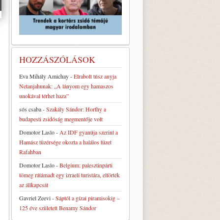
HOZZÁSZÓLÁSOK
Eva Mihály Amichay
-
Elrabolt túsz anyja
Netanjahunak: „A lányom egy hamaszos
unokával térhet haza”
sós csaba
-
Szakály Sándor: Horthy a
budapesti zsidóság megmentője volt
Domotor Laslo
-
Az IDF gyanúja szerint a
Hamász tüzérsége okozta a halálos tüzet
Rafahban
Domotor Laslo
-
Belgium: palesztinpárti
tömeg rátámadt egy izraeli turistára, eltörték
az állkapcsát
Gavriel Zeevi
-
Sáptól a gízai piramisokig –
125 éve született Benamy Sándor