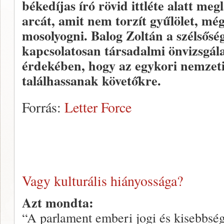
békedíjas író rövid ittléte alatt me
arcát, amit nem torzít gyűlölet, mé
mosolyogni. Balog Zoltán a szélsősé
kapcsolatosan társadalmi önvizsgál
érdekében, hogy az egykori nemzeti
találhassanak követőkre.
Forrás:
Letter Force
Vagy kulturális hiányossága?
Azt mondta:
“A parlament emberi jogi és kisebbség