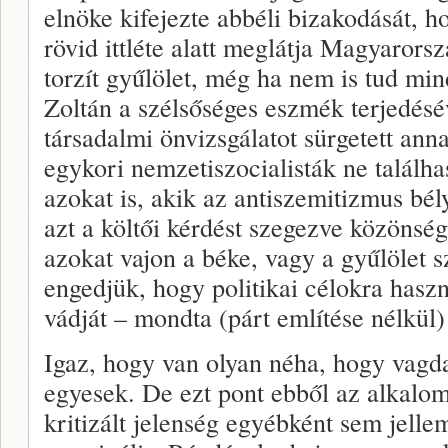
elnöke kifejezte abbéli bizakodását, h
rövid ittléte alatt meglátja Magyarors
torzít gyűlölet, még ha nem is tud mi
Zoltán a szélsőséges eszmék terjedésé
társadalmi önvizsgálatot sürgetett an
egykori nemzetiszocialisták ne találha
azokat is, akik az antiszemitizmus bél
azt a költői kérdést szegezve közönség
azokat vajon a béke, vagy a gyűlölet s
engedjük, hogy politikai célokra haszn
vádját – mondta (párt említése nélkül) 
Igaz, hogy van olyan néha, hogy vagd
egyesek. De ezt pont ebből az alkalo
kritizált jelenség egyébként sem jell