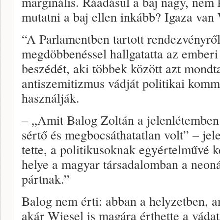
marginális. Ráadásul a baj nagy, nem k
mutatni a baj ellen inkább? Igaza van
“A Parlamentben tartott rendezvényről
megdöbbenéssel hallgatatta az emberi 
beszédét, aki többek között azt mondt
antiszemitizmus vádját politikai kom
használják.
– „Amit Balog Zoltán a jelenlétemben 
sértő és megbocsáthatatlan volt” – jel
tette, a politikusoknak egyértelművé k
helye a magyar társadalomban a neon
pártnak.”
Balog nem érti: abban a helyzetben, 
akár Wiesel is magára érthette a vádat