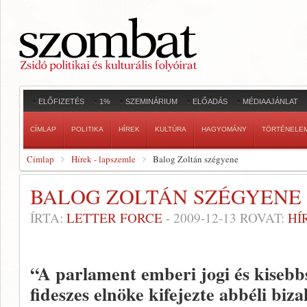
ELŐFIZETÉS
1%
SZEMINÁRIUM
ELŐADÁS
MÉDIAAJÁNLAT
CÍMLAP
POLITIKA
HÍREK
KULTÚRA
HAGYOMÁNY
TÖRTÉNELE
Címlap
Hírek - lapszemle
Balog Zoltán szégyene
BALOG ZOLTÁN SZÉGYENE
ÍRTA:
LETTER FORCE
-
2009-12-13
ROVAT:
HÍ
“A parlament emberi jogi és kisebb
fideszes elnöke kifejezte abbéli biz