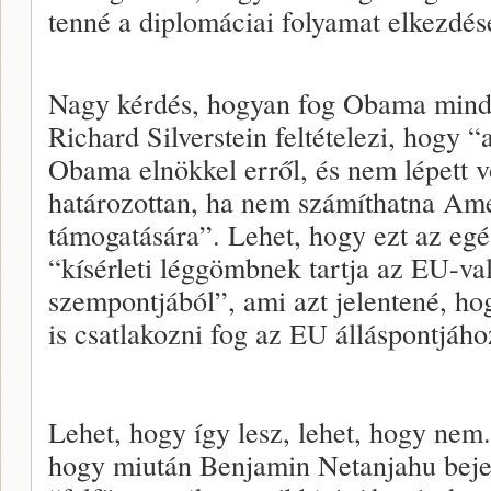
tenné a diplomáciai folyamat elkezdés
Nagy kérdés, hogyan fog Obama minde
Richard Silverstein feltételezi, hogy 
Obama elnökkel erről, és nem lépett v
határozottan, ha nem számíthatna Ame
támogatására”. Lehet, hogy ezt az eg
“kísérleti léggömbnek tartja az EU-val
szempontjából”, ami azt jelentené, h
is csatlakozni fog az EU álláspontjáho
Lehet, hogy így lesz, lehet, hogy nem
hogy miután Benjamin Netanjahu bejel