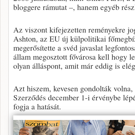
bloggere rámutat –, hanem egyéb ré
Az viszont kifejezetten reményekre jo
Ashton, az EU új külpolitikai főmegbí
megerősítette a svéd javaslat legfonto
állam megosztott fővárosa kell hogy l
olyan álláspont, amit már eddig is el
Azt hiszem, kevesen gondolták volna,
Szerződés december 1-i érvénybe lépé
fogja a hatását.