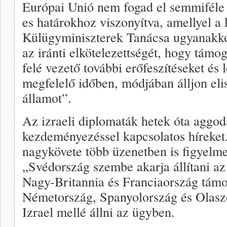
Európai Unió nem fogad el semmiféle 
es határokhoz viszonyítva, amellyel a 
Külügyminiszterek Tanácsa ugyanakkor
az iránti elkötelezettségét, hogy támo
felé vezető további erőfeszítéseket és 
megfelelő időben, módjában álljon eli
államot”.
Az izraeli diplomaták hetek óta aggod
kezdeményezéssel kapcsolatos híreket.
nagykövete több üzenetben is figyelme
„Svédország szembe akarja állítani az 
Nagy-Britannia és Franciaország támog
Németország, Spanyolország és Olasz
Izrael mellé állni az ügyben.