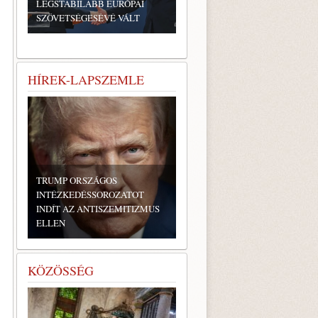
LEGSTABILABB EURÓPAI
SZÖVETSÉGESÉVÉ VÁLT
HÍREK-LAPSZEMLE
TRUMP ORSZÁGOS
INTÉZKEDÉSSOROZATOT
INDÍT AZ ANTISZEMITIZMUS
ELLEN
KÖZÖSSÉG