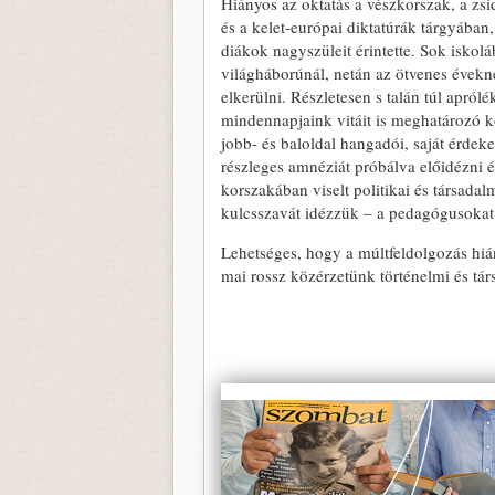
Hiányos az oktatás a vészkorszak, a zsi
és a kelet-európai diktatúrák tárgyában
diákok nagyszüleit érintette. Sok iskol
világháborúnál, netán az ötvenes évekn
elkerülni. Részletesen s talán túl apró
mindennapjaink vitáit is meghatározó k
jobb- és baloldal hangadói, saját érdeke
részleges amnéziát próbálva előidézni é
korszakában viselt politikai és társada
kulcsszavát idézzük – a pedagógusokat i
Lehetséges, hogy a múltfeldolgozás hián
mai rossz közérzetünk történelmi és tár