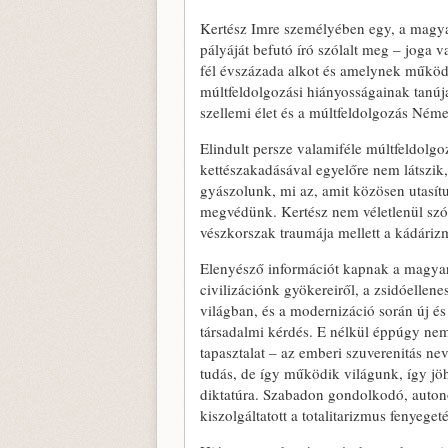
Kertész Imre személyében egy, a magya
pályáját befutó író szólalt meg – joga v
fél évszázada alkot és amelynek működé
múltfeldolgozási hiányosságainak tanúja
szellemi élet és a múltfeldolgozás Néme
Elindult persze valamiféle múltfeldolgo
kettészakadásával egyelőre nem látszik
gyászolunk, mi az, amit közösen utasítu
megvédünk. Kertész nem véletlenül szól
vészkorszak traumája mellett a kádári
Elenyésző információt kapnak a magyar 
civilizációnk gyökereiről, a zsidóellene
világban, és a modernizáció során új és
társadalmi kérdés. E nélkül éppúgy nem 
tapasztalat – az emberi szuverenitás neve
tudás, de így működik világunk, így jö
diktatúra. Szabadon gondolkodó, auto
kiszolgáltatott a totalitarizmus fenyeget