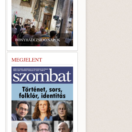
d
ZSIDÓ GASZTRONÓMIAI
TALÁLKOZÓ A BONYHÁDI
ZSINAGÓGÁBAN
MEGJELENT