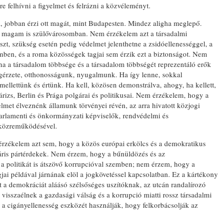
 felhívni a figyelmet és felrázni a közvéleményt.
a, jobban érzi ott magát, mint Budapesten. Mindez aligha meglepő.
 magam is szülővárosomban. Nem érzékelem azt a társadalmi
szt, szükség esetén pedig védelmet jelenthetne a zsidóellenességgel, a
emben, és a roma közösségek tagjai sem érzik ezt a biztonságot. Nem
na a társadalom többsége és a társadalom többségét reprezentáló erők
gérzete, otthonosságunk, nyugalmunk. Ha így lenne, sokkal
ellettünk és értünk. Ha kell, közösen demonstrálva, ahogy, ha kellett,
rizs, Berlin és Prága polgárai és politikusai. Nem érzékelem, hogy a
lmet élveznénk államunk törvényei révén, az arra hivatott közjogi
arlamenti és önkormányzati képviselők, rendvédelmi és
t közreműködésével.
érzékelem azt sem, hogy a közös európai erkölcs és a demokratikus
láris pártérdekek. Nem érzem, hogy a bűnüldözés és az
 a politikát is átszövő korrupcióval szemben; nem érzem, hogy a
ai példával járnának elöl a jogkövetéssel kapcsolatban. Ez a kártékony
t a demokráciát aláásó szélsőséges uszítóknak, az utcán randalírozó
visszaélnek a gazdasági válság és a korrupció miatti rossz társadalmi
s a cigányellenesség eszközét használják, hogy felkorbácsolják az