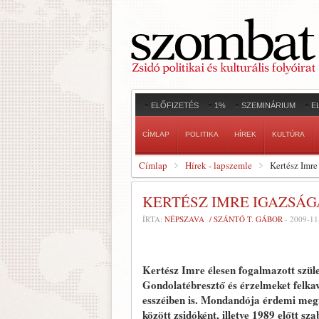
ELŐFIZETÉS
1%
SZEMINÁRIUM
E
CÍMLAP
POLITIKA
HÍREK
KULTÚRA
Címlap
Hírek - lapszemle
Kertész Imre
KERTÉSZ IMRE IGAZSÁG
ÍRTA:
NÉPSZAVA / SZÁNTÓ T. GÁBOR
-
2009-11
Kertész Imre élesen fogalmazott szüle
Gondolatébresztő és érzelmeket felkav
esszéiben is. Mondandója érdemi megít
között zsidóként, illetve 1989 előtt 