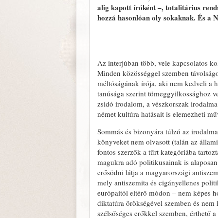
alig kapott íróként –, totalitárius re
hozzá hasonlóan oly sokaknak. És a No
Az interjúban több, vele kapcsolatos ko
Minden közösséggel szemben távolságot
méltóságának írója, aki nem kedveli a 
tanúsága szerint tömeggyilkossághoz ve
zsidó irodalom, a vészkorszak irodalma 
német kultúra hatásait is elemezheti m
Sommás és bizonyára túlzó az irodalmat
könyveket nem olvasott (talán az állam
fontos szerzők a tűrt kategóriába tartoz
magukra adó politikusainak is alaposan
erősödni látja a magyarországi antiszem
mely antiszemita és cigányellenes politi
európaitól eltérő módon – nem képes h
diktatúra örökségével szemben és nem k
szélsőséges erőkkel szemben, érthető a 