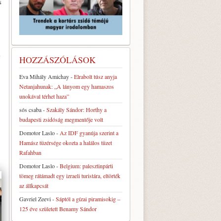
s
i
HOZZÁSZÓLÁSOK
Eva Mihály Amichay
-
Elrabolt túsz anyja
Netanjahunak: „A lányom egy hamaszos
unokával térhet haza”
sós csaba
-
Szakály Sándor: Horthy a
budapesti zsidóság megmentője volt
Domotor Laslo
-
Az IDF gyanúja szerint a
Hamász tüzérsége okozta a halálos tüzet
Rafahban
Domotor Laslo
-
Belgium: palesztinpárti
tömeg rátámadt egy izraeli turistára, eltörték
az állkapcsát
Gavriel Zeevi
-
Sáptól a gízai piramisokig –
125 éve született Benamy Sándor