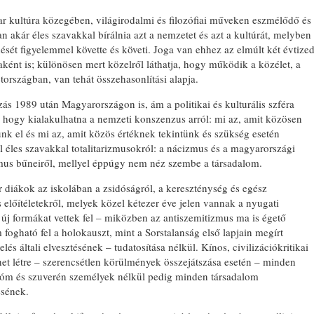
r kultúra közegében, világirodalmi és filozófiai műveken eszmélődő és
an akár éles szavakkal bírálnia azt a nemzetet és azt a kultúrát, melyben
sét figyelemmel követte és követi. Joga van ehhez az elmúlt két évtize
ként is; különösen mert közelről láthatja, hogy működik a közélet, a
tországban, van tehát összehasonlítási alapja.
BONYHÁDI ZSIDÓ NAPOK
zás 1989 után Magyarországon is, ám a politikai és kulturális szféra
, hogy kialakulhatna a nemzeti konszenzus arról: mi az, amit közösen
nk el és mi az, amit közös értéknek tekintünk és szükség esetén
 éles szavakkal totalitarizmusokról: a nácizmus és a magyarországi
zmus bűneiről, mellyel éppúgy nem néz szembe a társadalom.
diákok az iskolában a zsidóságról, a kereszténység és egész
s előítéletekről, melyek közel kétezer éve jelen vannak a nyugati
 új formákat vettek fel – miközben az antiszemitizmus ma is égető
fogható fel a holokauszt, mint a Sorstalanság első lapjain megírt
lés általi elvesztésének – tudatosítása nélkül. Kínos, civilizációkritikai
het létre – szerencsétlen körülmények összejátszása esetén – minden
nóm és szuverén személyek nélkül pedig minden társadalom
ésének.