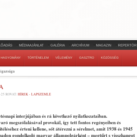
LŐADÁS
MÉDIAAJÁNLAT
GALÉRIA
ARCHÍVUM
MAGAZIN
REPERTÓR
HAGYOMÁNY
TÖRTÉNELEM
VÉLEMÉNY
GASZTRO
KÖZÖSSÉG
 igazsága
A
-25
ROVAT:
HÍREK - LAPSZEMLE
tésnapi interjújában és rá következő nyilatkozataiban.
aró megszólalásával provokál, így tett fontos regényeiben és
éléséhez érteni kellene, sőt átérezni a sérelmet, amit 1938 és 1945
szabadon gondolkodó magyar állampolgárként – megtűrt s visszhangot