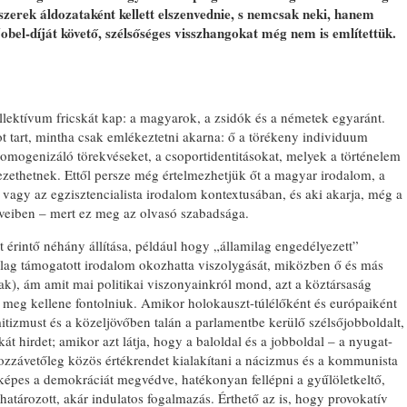
ndszerek áldozataként kellett elszenvednie, s nemcsak neki, hanem
bel-díját követő, szélsőséges visszhangokat még nem is említettük.
llektívum fricskát kap: a magyarok, a zsidók és a németek egyaránt.
 tart, mintha csak emlékeztetni akarna: ő a törékeny individuum
homogenizáló törekvéseket, a csoportidentitásokat, melyek a történelem
zethetnek. Ettől persze még értelmezhetjük őt a magyar irodalom, a
vagy az egzisztencialista irodalom kontextusában, és aki akarja, még a
űvei­ben – mert ez meg az olvasó szabadsága.
 érintő néhány állítása, például hogy „államilag engedélyezett”
ilag támogatott irodalom okozhatta viszolygását, miközben ő és más
tak), ám amit mai politikai viszonyainkról mond, azt a köztársaság
 meg kellene fontolniuk. Amikor holokauszt-túlélőként és európaiként
itizmust és a közeljövőben talán a parlamentbe kerülő szélsőjobboldalt,
kát hirdet; amikor azt látja, hogy a baloldal és a jobboldal – a nyugat-
ozzávetőleg közös értékrendet kialakítani a nácizmus és a kommunista
épes a demokráciát megvédve, hatékonyan fellépni a gyűlöletkeltő,
határozott, akár indulatos fogalmazás. Érthető az is, hogy provokatív