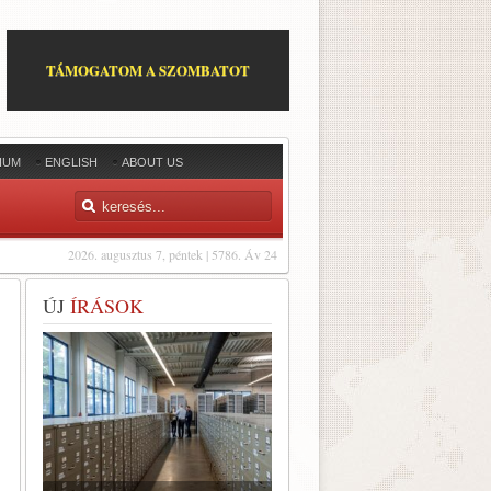
TÁMOGATOM A SZOMBATOT
IUM
ENGLISH
ABOUT US
2026. augusztus 7, péntek | 5786. Áv 24
ÚJ
ÍRÁSOK