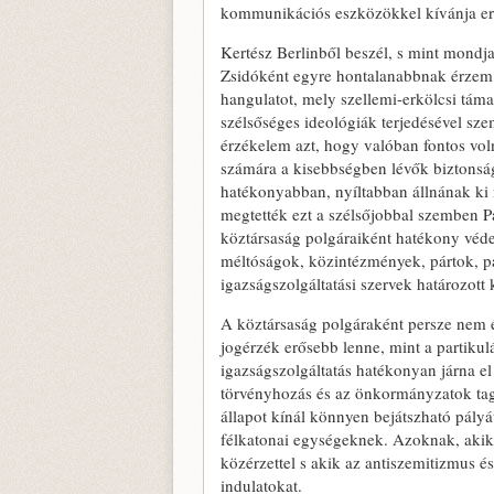
kommunikációs eszközökkel kívánja erre
Kertész Berlinből beszél, s mint mondj
Zsidóként egyre hontalanabbnak érzem
hangulatot, mely szellemi-erkölcsi táma
szélsőséges ideológiák terjedésével sz
érzékelem azt, hogy valóban fontos vol
számára a kisebbségben lévők biztonsá
hatékonyabban, nyíltabban állnának ki m
megtették ezt a szélsőjobbal szemben Pá
köztársaság polgáraiként hatékony véde
méltóságok, közintézmények, pártok, p
igazságszolgáltatási szervek határozot
A köztársaság polgáraként persze nem 
jogérzék erősebb lenne, mint a partiku
igazságszolgáltatás hatékonyan járna el
törvényhozás és az önkormányzatok tagj
állapot kínál könnyen bejátszható pályá
félkatonai egységeknek. Azoknak, akik 
közérzettel s akik az antiszemitizmus é
indulatokat.