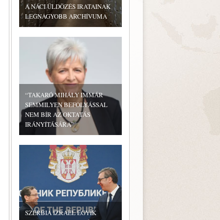
A NÁCI ÜLDÖZÉS IRATAINAK
LEGNAGYOBB ARCHÍVUMA
“TAKARÓ MIHÁLY IMMÁR
SEMMILYEN BEFOLYÁSSAL
NEM BÍR AZ OKTATÁS
IRÁNYÍTÁSÁRA”
SZERBIA IZRAEL EGYIK