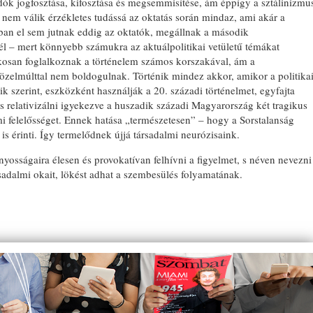
dók jogfosztása, kifosztása és megsemmisítése, ám éppígy a sztálinizmu
, nem válik érzékletes tudássá az oktatás során mindaz, ami akár a
ában el sem jutnak eddig az oktatók, megállnak a második
él – mert könnyebb számukra az aktuálpolitikai vetületű témákat
lékosan foglalkoznak a történelem számos korszakával, ám a
özelmúlttal nem boldogulnak. Történik mindez akkor, amikor a politika
ik szerint, eszközként használják a 20. századi történelmet, egyfajta
s relativizálni igyekezve a huszadik századi Magyarország két tragikus
lmi felelősséget. Ennek hatása „természetesen” – hogy a Sorstalanság
s érinti. Így termelődnek újjá társadalmi neurózisaink.
yosságaira élesen és provokatívan felhívni a figyelmet, s néven nevezni
sadalmi okait, lökést adhat a szembesülés folyamatának.