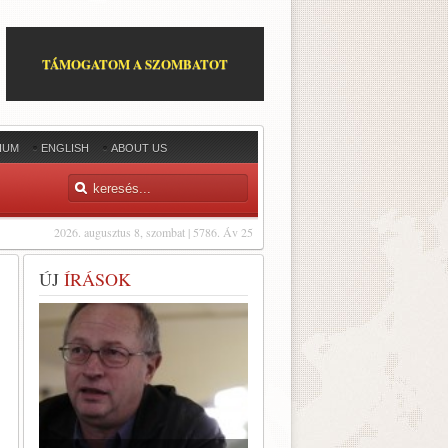
TÁMOGATOM A SZOMBATOT
IUM
ENGLISH
ABOUT US
2026. augusztus 8, szombat | 5786. Áv 25
ÚJ
ÍRÁSOK