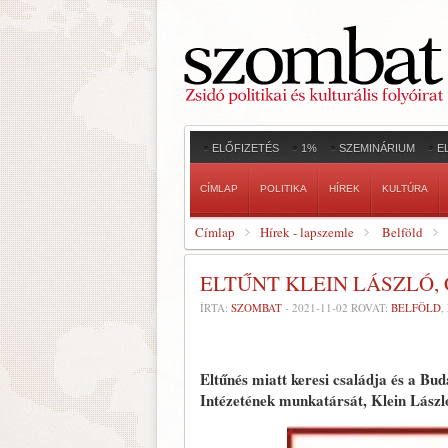
ELŐFIZETÉS
1%
SZEMINÁRIUM
E
CÍMLAP
POLITIKA
HÍREK
KULTÚRA
Címlap
Hírek - lapszemle
Belföld
ELTŰNT KLEIN LÁSZLÓ, 
ÍRTA:
SZOMBAT
-
2021-11-02
ROVAT:
BELFÖLD
,
Eltűnés miatt keresi családja és a Bu
Intézetének munkatársát, Klein Lászl