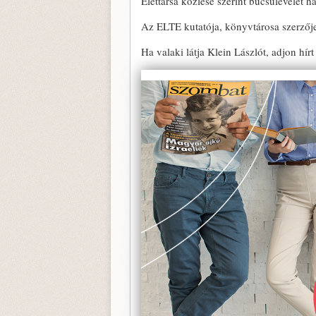
Élettársa közlése szerint búcsúlevelet ha
Az ELTE kutatója, könyvtárosa szerzője
Ha valaki látja Klein Lászlót, adjon hí