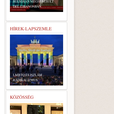
SÚLYOSAN MEGSEBESÜLT
DÉL-LIBANONBAN
HÍREK-LAPSZEMLE
LMBTQ ÉS ISZLÁM
RADIKALIZMUS
KÖZÖSSÉG