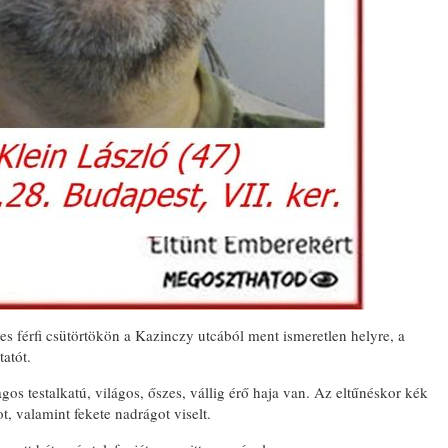
s férfi csütörtökön a Kazinczy utcából ment ismeretlen helyre, a
atót.
gos testalkatú, világos, őszes, vállig érő haja van. Az eltűnéskor kék
t, valamint fekete nadrágot viselt.