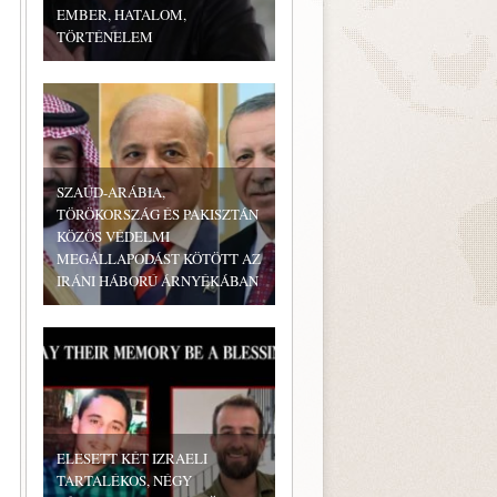
EMBER, HATALOM,
TÖRTÉNELEM
SZAÚD-ARÁBIA,
TÖRÖKORSZÁG ÉS PAKISZTÁN
KÖZÖS VÉDELMI
MEGÁLLAPODÁST KÖTÖTT AZ
IRÁNI HÁBORÚ ÁRNYÉKÁBAN
ELESETT KÉT IZRAELI
TARTALÉKOS, NÉGY