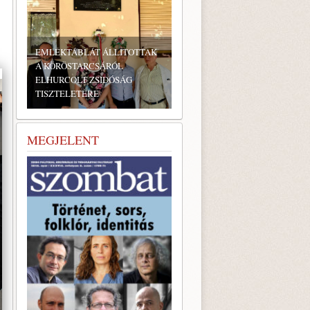
EMLÉKTÁBLÁT ÁLLÍTOTTAK
A KÖRÖSTARCSÁRÓL
ELHURCOLT ZSIDÓSÁG
TISZTELETÉRE
BONYHÁDI ZSIDÓ NAPOK
MEGJELENT