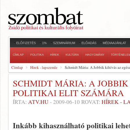
ELŐFIZETÉS
1%
SZEMINÁRIUM
ELŐADÁS
MÉDIAAJÁNLAT
CÍMLAP
POLITIKA
HÍREK
KULTÚRA
HAGYOMÁNY
TÖRTÉNELE
Címlap
Hírek - lapszemle
Schmidt Mária: A Jobbik kihívás az egész 
SCHMIDT MÁRIA: A JOBBIK
POLITIKAI ELIT SZÁMÁRA
ÍRTA:
ATV.HU
-
2009-06-10
ROVAT:
HÍREK - 
Inkább kihasználható politikai lehe