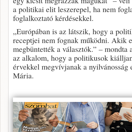
egy kicsit megrázzák magukat” – véli 
a politikai elit leszerepel, ha nem fog
foglalkoztató kérdésekkel.
„Európában is az látszik, hogy a politik
receptjei nem fognak működni. Akik 
megbüntették a választók.” – mondta a 
az alkalom, hogy a politikusok kiállj
érvekkel megvívjanak a nyilvánosság 
Mária.