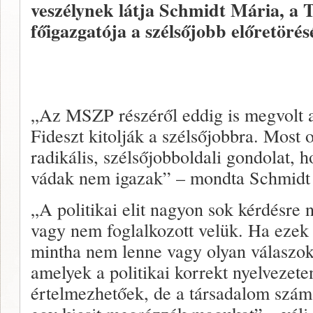
veszélynek látja Schmidt Mária, a
főigazgatója a szélsőjobb előretörés
„Az MSZP részéről eddig is megvolt a
Fideszt kitolják a szélsőjobbra. Most o
radikális, szélsőjobboldali gondolat, h
vádak nem igazak” – mondta Schmidt
„A politikai elit nagyon sok kérdésre 
vagy nem foglalkozott velük. Ha ezek 
mintha nem lenne vagy olyan válaszok
amelyek a politikai korrekt nyelvezete
értelmezhetőek, de a társadalom szá