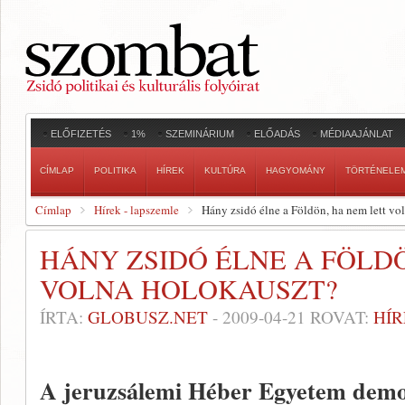
ELŐFIZETÉS
1%
SZEMINÁRIUM
ELŐADÁS
MÉDIAAJÁNLAT
CÍMLAP
POLITIKA
HÍREK
KULTÚRA
HAGYOMÁNY
TÖRTÉNELE
Címlap
Hírek - lapszemle
Hány zsidó élne a Földön, ha nem lett vo
HÁNY ZSIDÓ ÉLNE A FÖLD
VOLNA HOLOKAUSZT?
ÍRTA:
GLOBUSZ.NET
-
2009-04-21
ROVAT:
HÍR
A jeruzsálemi Héber Egyetem demogr