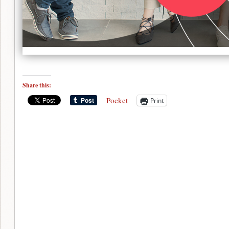
Share this:
Pocket
Print