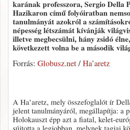
karának professzora, Sergio Della P
Hazikaron című folyóiratban nems
tanulmányát azokról a számításokró
népesség létszámát kívánják világvi
illetve megbecsülni, hány zsidó éln
következett volna be a második vilá
Forrás:
Globusz.net
/
Ha’aretz
A Ha’aretz, mely összefoglalót ír De
jelent tanulmányáról, megállapítja: a p
Holokauszt épp azt a fiatal, kelet-eur
sújtotta a legjobban, melynek tagjai 