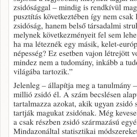
zsidósággal – mindig is rendkívül mag
pusztítás következtében így nem csak
zsidóság, hanem belső társadalmi struk
melynek következményeit fel sem lehet
ha ma léteznék egy másik, kelet-európa
népesség? Ez esetben vajon létrejött 
mindez nem a tudomány, inkább a tu
világába tartozik.”
Jelenleg – állapítja meg a tanulmány 
millió zsidó él. A szám becslésen alap
tartalmazza azokat, akik ugyan zsidó
tartják magukat zsidónak. Még kevese
a csak részben zsidó származású egy
Mindazonáltal statisztikai módszereke