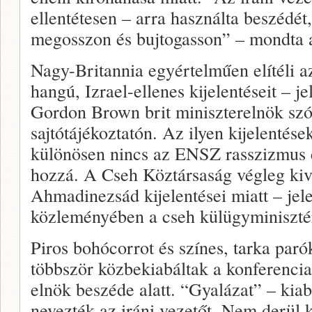
ellentétesen – arra használta beszédét
megosszon és bujtogasson” – mondta a 
Nagy-Britannia egyértelműen elítéli az
hangú, Izrael-ellenes kijelentéseit – j
Gordon Brown brit miniszterelnök szó
sajtótájékoztatón. Az ilyen kijelentése
különösen nincs az ENSZ rasszizmus el
hozzá. A Cseh Köztársaság végleg kiv
Ahmadinezsád kijelentései miatt – jele
közleményében a cseh külügyminiszté
Piros bohócorrot és színes, tarka parók
többször közbekiabáltak a konferencia
elnök beszéde alatt. “Gyalázat” – kiab
nevezték az iráni vezetőt. Nem derül k