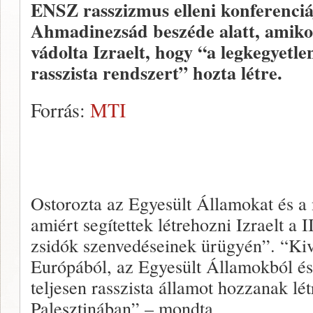
ENSZ rasszizmus elleni konferenc
Ahmadinezsád beszéde alatt, amikor
vádolta Izraelt, hogy “a legkegyetl
rasszista rendszert” hozta létre.
Forrás:
MTI
Ostorozta az Egyesült Államokat és a 
amiért segítettek létrehozni Izraelt a 
zsidók szenvedéseinek ürügyén”. “Kiv
Európából, az Egyesült Államokból és 
teljesen rasszista államot hozzanak lét
Palesztinában” – mondta.