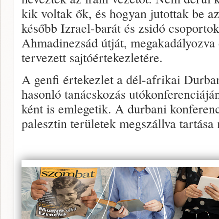
kik voltak ők, és hogyan jutottak be a
később Izrael-barát és zsidó csoportok
Ahmadinezsád útját, megakadályozva 
tervezett sajtóértekezletére.
A genfi értekezlet a dél-afrikai Durb
hasonló tanácskozás utókonferenciáján
ként is emlegetik. A durbani konferenci
palesztin területek megszállva tartása 