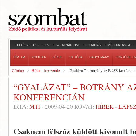
ELŐFIZETÉS
1%
SZEMINÁRIUM
ELŐADÁS
MÉDIAAJÁNLAT
CÍMLAP
POLITIKA
HÍREK
KULTÚRA
HAGYOMÁNY
TÖRTÉNELE
Címlap
Hírek - lapszemle
“Gyalázat” – botrány az ENSZ-konferenc
“GYALÁZAT” – BOTRÁNY AZ
KONFERENCIÁN
ÍRTA:
MTI
-
2009-04-20
ROVAT:
HÍREK - LAPS
Csaknem félszáz küldött kivonult h