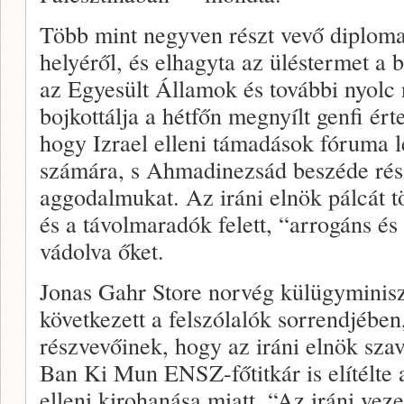
Több mint negyven részt vevő diplomat
helyéről, és elhagyta az üléstermet a 
az Egyesült Államok és további nyolc 
bojkottálja a hétfőn megnyílt genfi érte
hogy Izrael elleni támadások fóruma 
számára, s Ahmadinezsád beszéde rész
aggodalmukat. Az iráni elnök pálcát t
és a távolmaradók felett, “arrogáns é
vádolva őket.
Jonas Gahr Store norvég külügyminiszt
következett a felszólalók sorrendjében
részvevőinek, hogy az iráni elnök szava
Ban Ki Mun ENSZ-főtitkár is elítélte a
elleni kirohanása miatt. “Az iráni veze