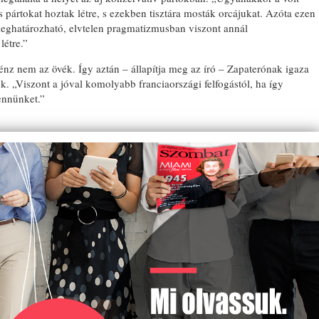
 pártokat hoztak létre, s ezekben tisztára mosták orcájukat. Azóta ezen
meghatározható, elvtelen pragmatizmusban viszont annál
létre.”
nz nem az övék. Így aztán – állapítja meg az író – Zapaterónak igaza
ZSIDÓ GASZTRONÓMIAI
TALÁLKOZÓ A BONYHÁDI
. „Viszont a jóval komolyabb franciaországi felfogástól, ha így
ZSINAGÓGÁBAN
ennünket.”