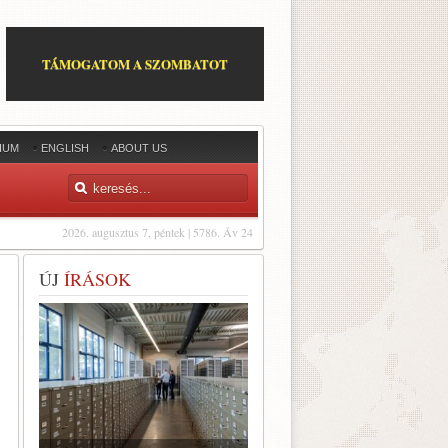
TÁMOGATOM A SZOMBATOT
IUM
ENGLISH
ABOUT US
2026. augusztus 7, péntek | 5786. Áv 24
ÚJ
ÍRÁSOK