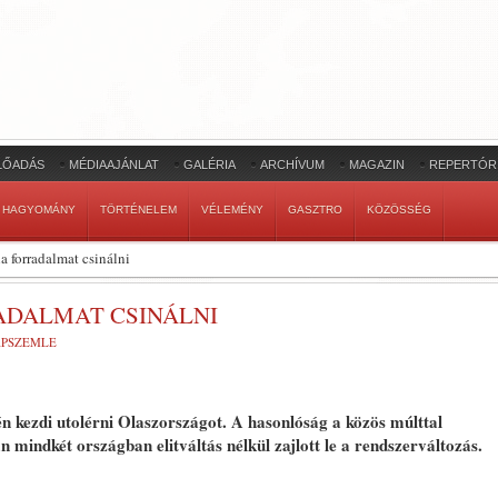
LŐADÁS
MÉDIAAJÁNLAT
GALÉRIA
ARCHÍVUM
MAGAZIN
REPERTÓR
HAGYOMÁNY
TÖRTÉNELEM
VÉLEMÉNY
GASZTRO
KÖZÖSSÉG
na forradalmat csinálni
ADALMAT CSINÁLNI
APSZEMLE
én kezdi utolérni Olaszországot. A hasonlóság a közös múlttal
mindkét országban elitváltás nélkül zajlott le a rendszerváltozás.