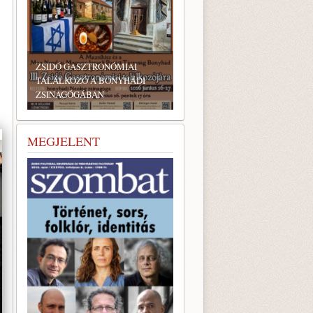
A BUDAPEST PRIDE
FESZTIVÁL KERETÉBEN
ISMÉT LMBTQ-SZOLIDARITÁSI
ISTENTISZTELETRE KERÜL
SOR
MEGJELENT