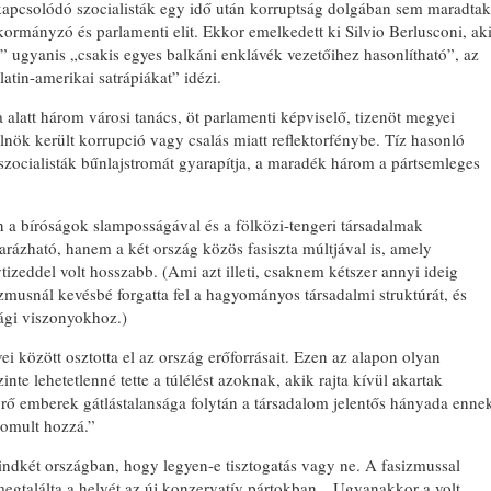
apcsolódó szocialisták egy idő után korruptság dolgában sem maradtak
 kormányzó és parlamenti elit. Ekkor emelkedett ki Silvio Berlusconi, ak
ér” ugyanis „csakis egyes balkáni enklávék vezetőihez hasonlítható”, az
atin-amerikai satrápiákat” idézi.
alatt három városi tanács, öt parlamenti képviselő, tizenöt megyei
nök került korrupció vagy csalás miatt reflektorfénybe. Tíz hasonló
a szocialisták bűnlajstromát gyarapítja, a maradék három a pártsemleges
 a bíróságok slamposságával és a fölközi-tengeri társadalmak
ázható, hanem a két ország közös fasiszta múltjával is, amely
zeddel volt hosszabb. (Ami azt illeti, csaknem kétszer annyi ideig
asizmusnál kevésbé forgatta fel a hagyományos társadalmi struktúrát, és
ági viszonyokhoz.)
ei között osztotta el az ország erőforrásait. Ezen az alapon olyan
zinte lehetetlenné tette a túlélést azoknak, akik rajta kívül akartak
örő emberek gátlástalansága folytán a társadalom jelentős hányada enne
domult hozzá.”
mindkét országban, hogy legyen-e tisztogatás vagy ne. A fasizmussal
gtalálta a helyét az új konzervatív pártokban. „Ugyanakkor a volt