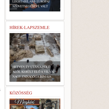
LEGSTABILABB EURÓPAI
SZÖVETSÉGESÉVÉ VÁLT
i
HÍREK-LAPSZEMLE
HETVEN ÉV UTÁN A FÖLD
ALÓL KERÜLT ELŐ A VILNAI
NAGY ZSINAGÓGA BIMÁJA
k
KÖZÖSSÉG