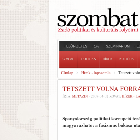
ELŐFIZETÉS
1%
SZEMINÁRIUM
E
CÍMLAP
POLITIKA
HÍREK
KULTÚRA
Címlap
Hírek - lapszemle
Tetszett vol
TETSZETT VOLNA FORR
ÍRTA:
METAZIN
-
2009-04-02
ROVAT:
HÍREK - L
Spanyolország politikai korrupció ter
magyarázható: a fasizmus bukása után 