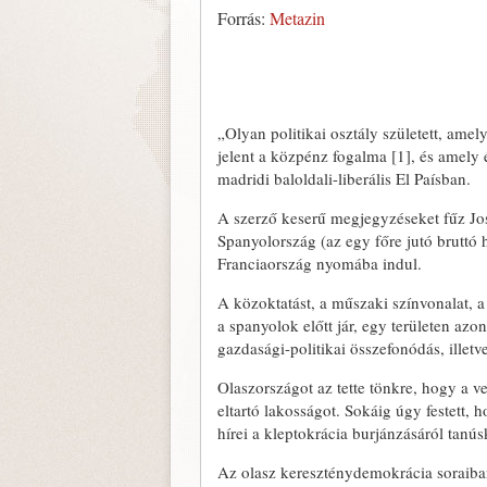
Forrás:
Metazin
„Olyan politikai osztály született, amel
jelent a közpénz fogalma [1], és amely 
madridi baloldali-liberális El Paísban.
A szerző keserű megjegyzéseket fűz Jos
Spanyolország (az egy főre jutó bruttó 
Franciaország nyomába indul.
A közoktatást, a műszaki színvonalat, a 
a spanyolok előtt jár, egy területen azo
gazdasági-politikai összefonódás, illetv
Olaszországot az tette tönkre, hogy a 
eltartó lakosságot. Sokáig úgy festett
hírei a kleptokrácia burjánzásáról tanú
Az olasz kereszténydemokrácia soraiban