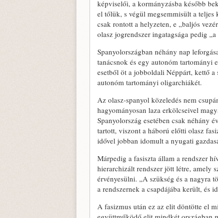
képviselői, a kormányzásba később bek
el tőlük, s végül megsemmisült a teljes
csak rontott a helyzeten, e „baljós vez
olasz jogrendszer ingatagsága pedig „a l
Spanyolországban néhány nap leforgása 
tanácsnok és egy autonóm tartományi el
esetből öt a jobboldali Néppárt, kettő 
autonóm tartományi oligarchiákét.
Az olasz-spanyol közeledés nem csupán
hagyományosan laza erkölcseivel magyar
Spanyolország esetében csak néhány évti
tartott, viszont a háború előtti olasz f
idővel jobban idomult a nyugati gazdas
Márpedig a fasiszta állam a rendszer hív
hierarchizált rendszer jött létre, amely s
érvényesülni. „A szükség és a nagyra t
a rendszernek a csapdájába került, és i
A fasizmus után ez az elit döntötte el 
együttműködő elit mindkét országban me