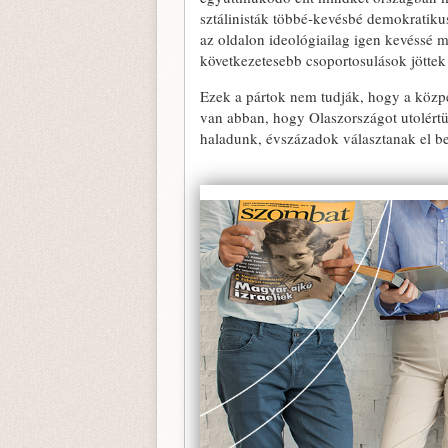
sztálinisták többé-kevésbé demokratikus
az oldalon ideológiailag igen kevéssé 
következetesebb csoportosulások jöttek 
Ezek a pártok nem tudják, hogy a közpé
van abban, hogy Olaszországot utolértük
haladunk, évszázadok választanak el b