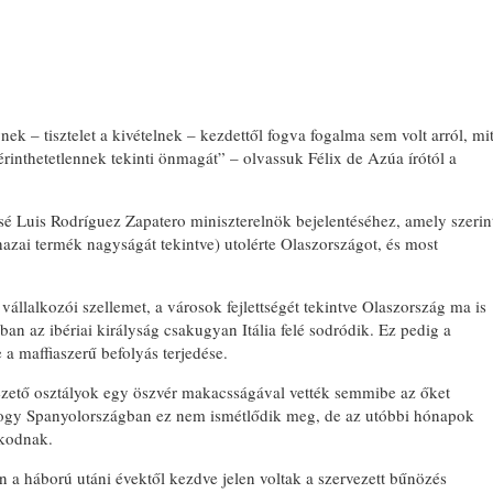
ynek – tisztelet a kivételnek – kezdettől fogva fogalma sem volt arról, mi
érinthetetlennek tekinti önmagát” – olvassuk Félix de Azúa írótól a
é Luis Rodríguez Zapatero miniszterelnök bejelentéséhez, amely szerin
hazai termék nagyságát tekintve) utolérte Olaszországot, és most
vállalkozói szellemet, a városok fejlettségét tekintve Olaszország ma is
nban az ibériai királyság csakugyan Itália felé sodródik. Ez pedig a
e a maffiaszerű befolyás terjedése.
vezető osztályok egy öszvér makacsságával vették semmibe az őket
, hogy Spanyolországban ez nem ismétlődik meg, de az utóbbi hónapok
skodnak.
 a háború utáni évektől kezdve jelen voltak a szervezett bűnözés