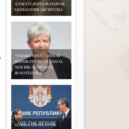
A NÁCI ÜLDÖZÉS IRATAINAK
LEGNAGYOBB ARCHÍVUMA
t
“TAKARÓ MIHÁLY IMMÁR
t
SEMMILYEN BEFOLYÁSSAL
NEM BÍR AZ OKTATÁS
IRÁNYÍTÁSÁRA”
SZERBIA IZRAEL EGYIK