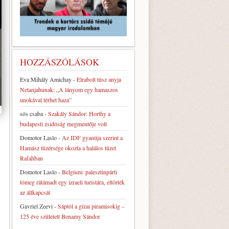
HOZZÁSZÓLÁSOK
Eva Mihály Amichay
-
Elrabolt túsz anyja
Netanjahunak: „A lányom egy hamaszos
unokával térhet haza”
sós csaba
-
Szakály Sándor: Horthy a
budapesti zsidóság megmentője volt
Domotor Laslo
-
Az IDF gyanúja szerint a
Hamász tüzérsége okozta a halálos tüzet
Rafahban
Domotor Laslo
-
Belgium: palesztinpárti
tömeg rátámadt egy izraeli turistára, eltörték
az állkapcsát
Gavriel Zeevi
-
Sáptól a gízai piramisokig –
125 éve született Benamy Sándor