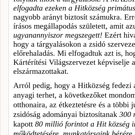
elfogadta ezeken a Hitközség primátus
nagyobb arányt biztosít számukra. Er
írásos megállapodás született, amit a
ugyanannyiszor meg­szegett!
Ezért hiv
hogy a tárgya­lásokon a zsidó szervezet
előreha­ladás. Mi elfogadtuk azt is, 
Kártérítési Világszervezet képviselje
elszármazot­takat.
Arról pedig, hogy a Hitközség fedezi a
anyagi terhet, a következőket mondom
otthonaira, az étkeztetésre és a többi 
zsidóság adományai biztosítanak
300 m
kapott
80 millió forintot a Hit­ község
működtetésére, munkatársaink bérére k