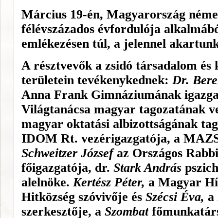
Március 19-én, Magyarország néme
félévszázados évfordulója alkalmábó
emlékezésen túl, a jelennel akartunk
A résztvevők a zsidó társadalom és 
területein tevékenykednek:
Dr. Ber
Anna Frank Gimnáziumának igazgat
Világtanácsa magyar tagozatának 
magyar oktatási albizottságának tag
IDOM Rt. vezérigazgatója, a MAZSI
Schweitzer József
az Országos Rabbi
főigazgatója, dr.
Stark András
pszich
alelnöke.
Kertész Péter,
a Magyar Hír
Hitközség szóvivője és
Szécsi Éva,
a 
szerkesztője, a
Szombat
főmunkatárs