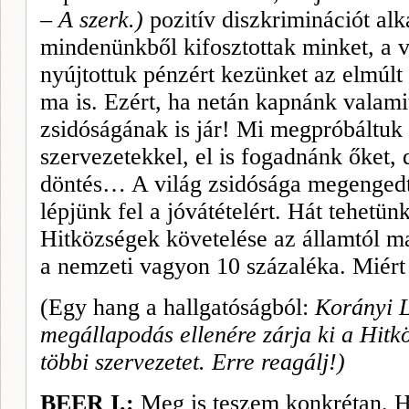
– A szerk.)
pozitív diszkriminációt al
mindenünkből kifosztottak minket, a 
nyújtottuk pénzért kezünket az elmúlt
ma is. Ezért, ha netán kapnánk valamit
zsidóságának is jár! Mi megpróbáltuk
szervezetekkel, el is fogadnánk őket, 
döntés… A világ zsidósága megengedt
lépjünk fel a jóvátételért. Hát tehetü
Hitközségek követelése az államtól ma 
a nemzeti vagyon 10 százaléka. Miért 
(Egy hang a hallgatóságból:
Korányi L
megállapodás ellenére zárja ki a Hitk
többi szervezetet. Erre reagálj!)
BEER I.:
Meg is teszem konkrétan.