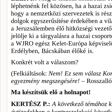
léphetnénk fel közösen, ha a hazai zs
hogy a nemzetközi szervezetek is rész
dolgok egyszerűsítése érdekében a vil
a Jeruzsálemben élő hit­községi vezet
jelölje ki a tárgya­lásra a hazai csopo
a WJRO egész Kelet-Európa képviselőj
Erdélyben, Bácskában élőké is.
Konkrét volt a válaszom?
(Felkiáltások:
Nem! Ez sem válasz Korá
egyezmény megszegésére! –
Rosszalló
Ma készítsük elő a holnapot!
KERTÉSZ P.:
A következő témához k
évtizedekben a kontraszelekció követ