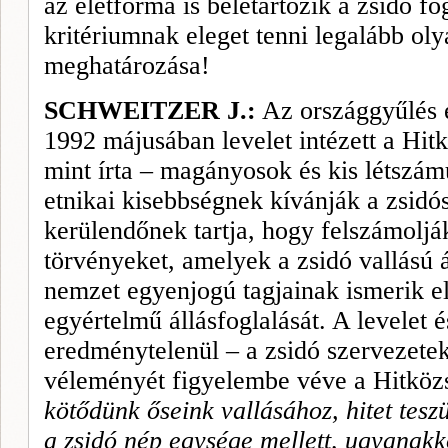
az életforma is beletartozik a zsidó f
kritériumnak eleget tenni leg­alább o
meghatározása!
SCHWEITZER J.:
Az országgyűlés 
1992 májusában levelet intézett a Hitk
mint írta – magányosok és kis létszám
etnikai kisebbségnek kívánják a zsidó
kerülendőnek tartja, hogy fel­számoljá
törvényeket, amelyek a zsidó vallású
nemzet egyenjogú tagjainak ismerik el
egyértelmű állásfog­lalását. A levelet 
eredménytelenül – a zsidó szervezetek
véleményét figyelembe véve a Hitköz
kötődünk őse­ink vallásához, hitet tes
a zsidó nép egysége mellett, ugyanak