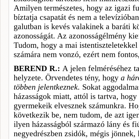
Amilyen természetes, hogy az igazi fu
bíztatja csapatát és nem a televízióba
galutban is kevés valakinek a baráti k
azonosságát. Az azonosságélmény kie
Tudom, hogy a mai istentiszteletekkel 
számára nem vonzó, ezért nem fontos, t
BEREND R.:
A jelen felméréséhez ta
helyzete. Örvendetes tény, hogy
a hár
többen jelentkeznek.
Sokat aggodalma
házasságok miatt, attól is tartva, hog
gyermekeik elvesznek számunkra. Hog
következik be, nem tudom, de azt igen
ilyen házasságból származó lány és f
negyedrészben zsidók, mégis jönnek, 