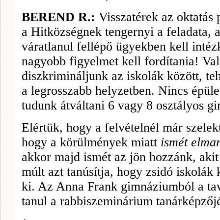
BEREND R.:
Visszatérek az oktatás
a Hitközségnek tengernyi a feladata, 
váratlanul fellépő ügyekben kell in­té
nagyobb figyelmet kell fordítania! Va
diszkrimináljunk az iskolák között, t
a legrosszabb helyzet­ben. Nincs épü
tudunk átváltani 6 vagy 8 osztályos g
Elértük, hogy a felvételnél már szelek
hogy a körülmények miatt
ismét elmar
akkor majd ismét az jön hozzánk, aki
múlt azt tanúsítja, hogy zsidó iskolák
ki. Az Anna Frank gimnáziumból a tav
tanul a rabbiszeminárium tanárképző