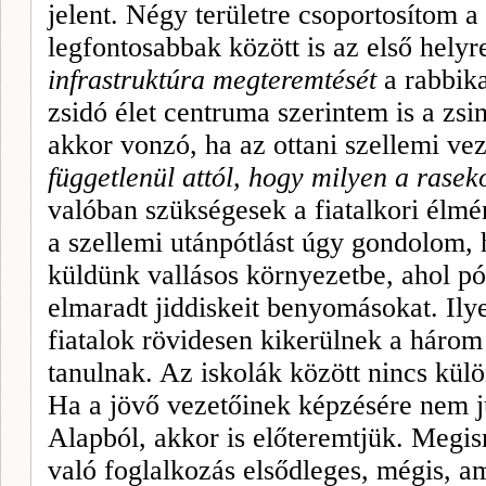
jelent. Négy területre csoportosítom a
legfontosabbak között is az első hely
infrastruktúra megteremtését
a rabbika
zsidó élet centruma szerintem is a zs
akkor vonzó, ha az ottani szellemi vez
függetlenül attól, hogy milyen a raseko
valóban szükségesek a fiatalkori élmén
a szellemi utánpótlást úgy gondolom, h
küldünk vallásos környezetbe, ahol pó
elmaradt jiddiskeit benyo­másokat. Ily
fiatalok rövidesen kikerül­nek a három
tanulnak. Az iskolák között nincs kü
Ha a jövő vezetőinek képzésére nem ju
Alapból, akkor is előteremtjük. Megis
való foglalkozás elsődleges, mégis, a