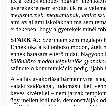
Ez a kettős kötődés hogyan jelentkezik
gyerekekre nem erőltetjük rá a vélem
megismernek, megtanulnak, amire szü
ami az állami iskolákban ma sem téma
érdekében, hogy a gyerekek minél több
STARK A.:
Szerintem sem meglepő 
Ennek oka a különböző módon, átélt m
ennek hatására eltérő tudat. Nagyobb
különböző módon képviselők gyanakod
szünetelő kommunikáció pedig újabb f
A vallás gyakorlása bármennyire is 
valaki zsidóságát, tudomásul kell ven
kevés kivétellel – nem járnak templo
ügy mellett kiállnak, demonstrálják od