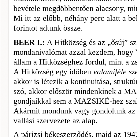
bevétele megdöbbentően ala­csony, min
Mi itt az előbb, néhány perc alatt a b
forintot adtunk
össze.
BEER I.:
A Hitközség és az „ősúj” sz
mondanivalómat azzal kezdem, hogy 
állam a Hitközséghez fordul, mint a z
A Hitközség egy időben
valamiféle sz
akkor is létezik a kontinuitása, strukt
szó, akkor először mindenkinek a MA
gondjaikkal sem a MAZSIKÉ-hez sza
Akármit mondunk vagy gondolunk az id
vallási szervezete az alap.
A párizsi békeszerződés, majd az 19