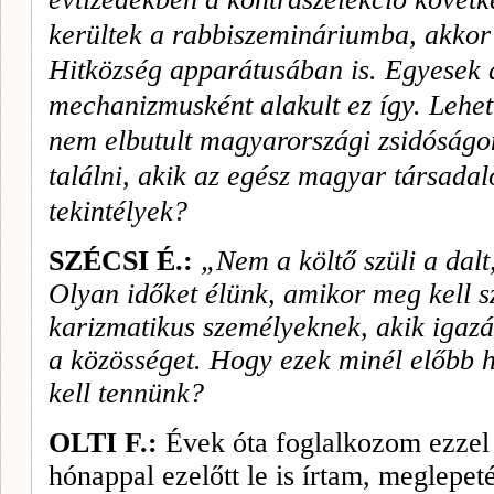
kerültek a rabbiszemináriumba, akkor e
Hitközség apparátusában is. Egyesek á
mechanizmusként alakult ez így. Lehet
nem elbutult magyarországi zsidó­ságo
találni, akik az egész magyar társad
tekintélyek?
SZÉCSI É.:
„Nem a költő szüli a dal
Olyan időket élünk, amikor meg kell sz
karizmatikus személyeknek, akik igazán
a közösséget. Hogy ezek minél előbb h
kell tennünk?
OLTI F.:
Évek óta foglalkozom ezzel 
hónappal ezelőtt le is írtam, meglepe