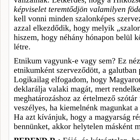
képviselet teremtődjön valamilyen föde
kell vonni minden szalonképes szervez
azzal elkezdődik, hogy melyik „szal
hiszem, hogy néhány hónapon belül k
létre.
Etnikum vagyunk-e vagy sem? Ez néző
etnikumként szerveződött, a galutban p
Logikailag elfogadom, hogy Magyaror
deklarálja valaki magát, mert rendelk
meghatározáshoz az értelmező szótár 
veszélyes, ha kiemelnénk magunkat a 
Ha azt kívánjuk, hogy a magyarság ré
bennünket, akkor helytelen másként 