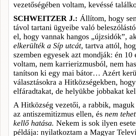
vezetőségében voltam, kevéssé találko
SCHWEITZER J.:
Állítom, hogy se
távol tartani ügyeibe való beleszólást
el, hogy vannak hangos „újzsidók”, ak
elkerülték a Síp utcát,
tartva attól, ho
szemben egyesek azt mondják: én 10 év
voltam, nem karrierizmusból, nem has
tanítson ki egy mai bátor… Azért kerü
választásokra a Hitközségek­ben, hogy
elfáradtakat, de helyükbe job­bakat kel
A Hitközség vezetői, a rabbik, maguk
az antiszemitizmus ellen, és
nem tehet
kellő hatása.
Nekem is sok ilyen esete
példája: nyilatkoztam a Magyar Televí