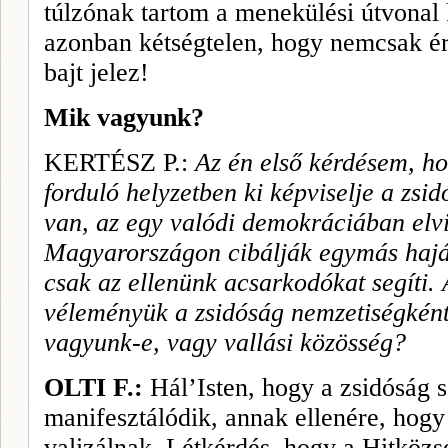
túlzónak tartom a menekülési útvonal k
azonban kétségtelen, hogy nemcsak ér
bajt jelez!
Mik vagyunk?
KERTÉSZ P.:
Az én első kérdésem, ho
forduló helyzetben ki képviselje a zsi
van, az egy valódi demokráciában elvi
Magyarországon cibálják egymás haját
csak az ellenünk acsarkodókat segíti.
véleményük a zsidóság nemzetiségként
vagyunk-e, vagy vallási közösség?
OLTI F.:
Hál’Isten, hogy a zsidóság 
manifesztálódik, annak ellenére, hogy
valizálnak. Létkérdés, hogy a Hitköz