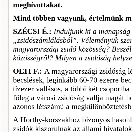
meghívottakat.
Mind többen vagyunk, értelmünk még
SZÉCSI É.:
Induljunk ki a manapság 
„zsidószámlálásból”. Véleményük sze
magyarországi zsidó közösség? Beszél
közösségről? Milyen a zsidóság helyz
OLTI F.:
A magyarországi zsidóság lé
becslések, leginkább 60-70 ezerre be
tízezer vallásos, a többi két csoportba 
főleg a városi zsidóság vallja magát h
azonos létszámú a megkülönböztetésb
A Horthy-korszakhoz bizonyos hasonl
zsidók kiszorulnak az állami hivatalo