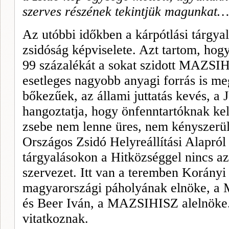
szerves részének tekintjük magunkat…
Az utóbbi időkben a kárpótlási tárgyal
zsidóság képviselete. Azt tartom, hogy
99 százalékát a sokat szidott MAZSIHI
esetleges nagyobb anyagi forrás is me
bőkezűek, az állami juttatás kevés, a 
hangoztatja, hogy önfenntartóknak ke
zsebe nem lenne üres, nem kényszerü
Országos Zsidó Helyreállítási Alapról
tárgyalásokon a Hitközséggel nincs az
szervezet. Itt van a teremben Korányi 
magyarországi páholyának elnöke, a
és Beer Iván, a MAZSIHISZ alelnöke.
vitatkoznak.