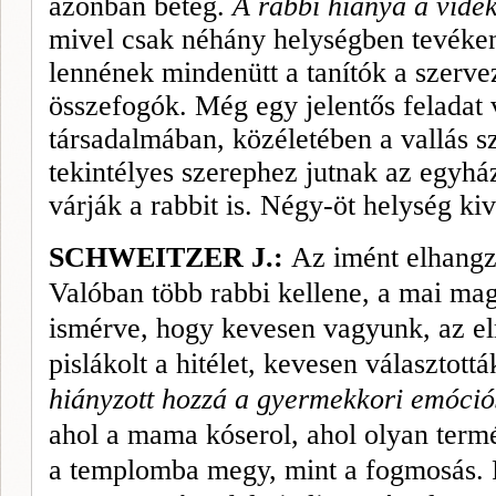
azonban beteg.
A rabbi hiánya a vidék
mivel csak néhány helység­ben tevéke
lennének mindenütt a tanítók a szerve
összefogók. Még egy jelentős feladat 
társadalmában, közéletében a vallás s
tekintélyes szerep­hez jutnak az egyhá
várják a rabbit is. Négy-öt helység k
SCHWEITZER J.:
Az imént elhangz
Valóban több rabbi kellene, a mai mag
ismérve, hogy kevesen vagyunk, az el
pislákolt a hitélet, kevesen választottá
hiányzott hozzá a gyermekkori emóciós
ahol a mama kóserol, ahol olyan term
a temp­lomba megy, mint a fogmosás. 