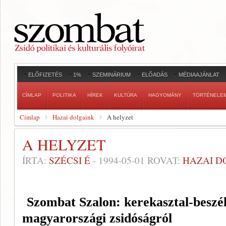
ELŐFIZETÉS
1%
SZEMINÁRIUM
ELŐADÁS
MÉDIAAJÁNLAT
CÍMLAP
POLITIKA
HÍREK
KULTÚRA
HAGYOMÁNY
TÖRTÉNELE
Címlap
Hazai dolgaink
A helyzet
A HELYZET
ÍRTA:
SZÉCSI É
-
1994-05-01
ROVAT:
HAZAI D
Szombat Szalon: kerekasztal-beszél
magyarországi zsidóságról