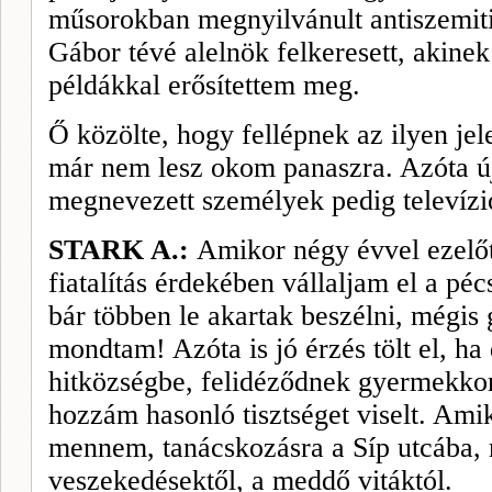
műsorokban megnyilvánult antiszemi­t
Gábor tévé alelnök felkeresett, akinek
példákkal erősítettem meg.
Ő közölte, hogy fellépnek az ilyen jel
már nem lesz okom panaszra. Azóta úja
megnevezett személyek pedig televízió
STARK A.:
Amikor négy évvel ezelőt
fiatalítás érdekében vállaljam el a péc
bár többen le akartak beszélni, mégis
mondtam! Azóta is jó érzés tölt el, ha
hitközségbe, felidéződnek gyermekko
hozzám hasonló tisztséget viselt. Ami
mennem, tanácskozásra a Síp utcába, 
veszekedésektől, a meddő vitáktól.