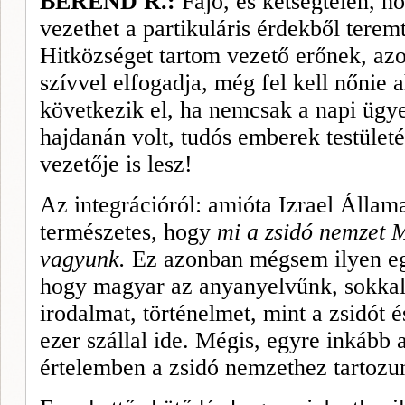
BEREND R.:
Fájó, és kétségtelen, 
vezethet a partikuláris érdekből terem
Hitközséget tartom vezető erőnek, azo
szívvel elfogadja, még fel kell nőnie
következik el, ha nemcsak a napi ügy
hajdanán volt, tudós em­berek testület
vezetője is lesz!
Az integrációról: amióta Izrael Állam
természetes, hogy
mi a zsidó nemzet 
vagyunk.
Ez azonban mégsem ilyen egy
hogy magyar az anyanyelvűnk, sokkal
irodalmat, történelmet, mint a zsidót é
ezer szállal ide. Mégis, egyre inkább
értelemben a zsidó nemzethez tartozu