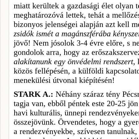
miatt kerültek a gazdasági élet olyan 
meghatározóvá lettek, tehát a mellőzé
bizonyos jelenségei alapján azt kell 
zsidók ismét a magánszférába kénysze
jövő! Nem jósolok 3-4 évre előre, s n
gondolok arra, hogy az erőszakszerve
alakítanunk egy önvédelmi rendszert,
k
közös fellépésén, a külföldi kapcsolato
menekülési útvonal kiépítésén!
STARK A.:
Néhány száraz tény Pécsr
tagja van, ebből péntek este 20-25 jön e
havi kulturális, ünnepi rendezvényeke
összejövünk. Örvendetes, hogy a gyer
a rendezvényekbe, szívesen tanulnak, 