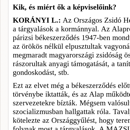
Kik, és miért ők a képviselőink?
KORÁNYI L.:
Az Országos Zsidó Hel
a tárgyalások a kormánnyal. Az Alapr
párizsi békeszerződés 1947-ben mondta
az örökös nélkül elpusztultak vagyonáb
megmaradt magyarországi zsidóság öss
rászorultak anyagi támogatását, a tanít
gondoskodást, stb.
Ezt az elvet még a békeszerződés elő
törvénybe iktatták, és az Alap működte
szervezetekre bízták. Mégsem valósul
szocializmusban hallgattak róla. Tav
kötelezte az Országgyűlést, hogy terem
folynak most a tárgyalások. A MAZSI