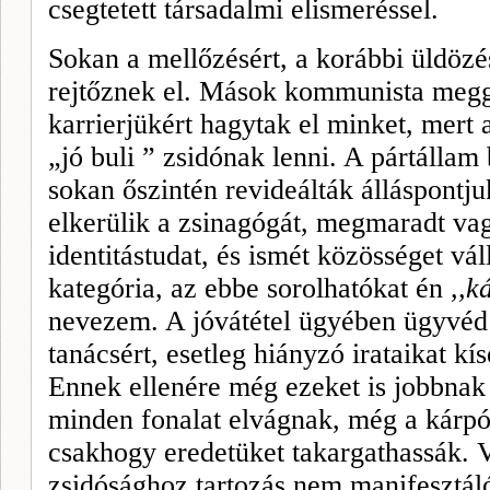
csegtetett társadalmi elismeréssel.
Sokan a mellőzésért, a korábbi üldözés
rejtőznek el. Mások kommunista meg­
karrierjükért hagytak el minket, mert
„jó buli ” zsidónak lenni. A pártál­la
sokan őszintén revideálták álláspontjuk
elkerülik a zsinagógát, megmaradt va
identitástudat, és ismét közösséget v
kategória, az ebbe sorolhatókat én
,,
k
nevezem. A jóvátétel ügyében ügyvéd h
tanácsért, esetleg hiányzó irataikat kí
Ennek el­lenére még ezeket is jobbnak
minden fonalat elvágnak, még a kárpót
csakhogy eredetüket takargathassák. 
zsidóság­hoz tartozás nem manifesztál