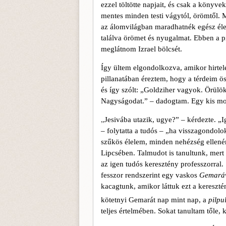
ezzel töltötte napjait, és csak a könyvek
mentes minden testi vágytól, örömtől. 
az álom­világban maradhatnék egész él
találva örömet és nyu­galmat. Ebben a 
meglátnom Izrael bölcsét.
Így ültem elgondolkozva, amikor hirtel
pillanatában éreztem, hogy a térdeim öss
és így szólt: „Goldziher vagyok. Örü
Nagyságodat.” – dadogtam. Egy kis mo­so
„
Jesivába utazik, ugye?” – kérdezte. „I
– folytatta a tudós – „ha visszagondolok
szűkös élelem, minden nehézség ellené
Lipcsében. Talmudot is tanultunk, mert
az igen tudós keresztény professzorral.
fesszor rendszerint egy vaskos
Gemará
kacagtunk, amikor láttuk ezt a kereszté
kötetnyi Gemarát nap mint nap, a
pilpu
teljes értelmében. Sokat tanultam tőle