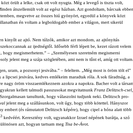
 közt örült a lelke, csak ott volt nyugta. Még a levegő is tiszta volt,
Minden átszellemült volt az egész házban. Azt gondoltam, bárcsak ebbe
etemben, megvetve az összes hiú gyönyört, egyedül a könyvek közt
pillanatban én voltam a legboldogabb ember a világon, mert sikerül
en kinyílt az ajtó. Nem túlzók, amikor azt mondom, az ajtónyitás
zekoccannak az ijedtségtől. Idő­sebb férfi lépett be, kezet rázott velem
lök, hogy megismerhetem.” – „Személyesen szeretném megismerni
ly jelent meg a szája szögletében, ami nem is tűnt el, amíg ott voltam
gen, uram, a pozso­nyi jesivába.” – feleltem. „Még most is öröm tölt el”
 a lipcsei jesivára, kedves emlé­keim maradtak róla. A sok fáradtság, a
re nagy öröm visszaemlékeznem azokra a napokra. Bacher volt a társa
 gyakran kellett talmudi passzusokat megvitatnunk
Franz Delitzsch-csel,
 Szorgal­masan tanultunk, hogy válaszolni tudjunk neki. Delitzsch pro­
val
jelent meg a szállá­sunkon, volt úgy, hogy több kötettel. Hányszor
ny embert (és rámutatott Delitzsch képére), hogy cipel a hóna alatt több
3
l
kedvéért. Keresztény volt, ugyanakkor Izra­el népének barátja, a szó
, különösen azt, hogyan tartsam meg
Tisa be-Áv
ot.