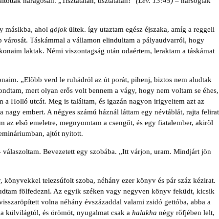
áltották haragosan. „Tisztátalan, tisztátalan!”
(Lev.
13:45)
– harsogták
gy másikba, ahol
gójok
ültek. így utaztam egész éjszaka, amíg a reggeli
p városát. Táskámmal a válla­mon elindultam a pályaudvarról, hogy
okonaim laktak. Némi viszontagság után odaértem, leraktam a táskámat
aim. „Előbb verd le ruhádról az út porát, pihenj, biztos nem aludtak
ondtam, mert olyan erős volt ben­nem a vágy, hogy nem voltam se éhes,
 Holló utcát. Meg is találtam, és igazán nagyon irigyeltem azt az
 a nagy embert. A négyes számú háznál láttam egy név­táblát, rajta felirat
m az első emeletre, megnyomtam a csengőt, és egy fiatalember, akiről
mináriumban, ajtót nyitott.
 válaszoltam. Beve­zetett egy szobába. „Itt várjon, uram. Mindjárt jön
 könyvekkel tele­zsúfolt szoba, néhány ezer könyv és pár száz kézirat.
tudtam fölfedezni. Az egyik széken vagy negyven könyv feküdt, kicsik
isszaröpített volna néhány évszázad­dal valami zsidó gettóba, abba a
e a külvilágtól, és örömöt, nyugalmat csak a
halakha
négy rőfjében lelt,