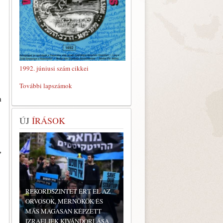
1992. júniusi szám cikkei
További lapszámok
n
ÚJ
ÍRÁSOK
,
REKORDSZINTET ÉRT EL AZ
ORVOSOK, MÉRNÖKÖK ÉS
MÁS MAGASAN KÉPZETT
IZRAELIEK KIVÁNDORLÁSA