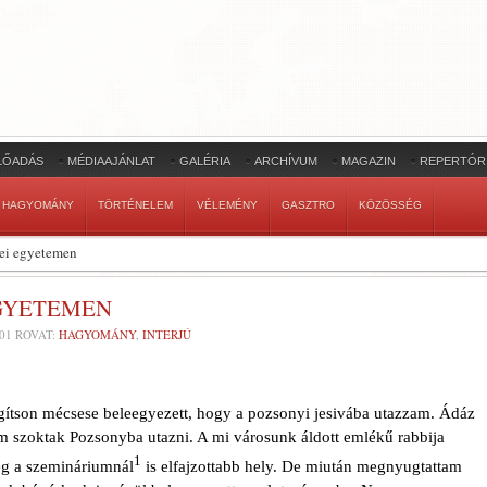
LŐADÁS
MÉDIAAJÁNLAT
GALÉRIA
ARCHÍVUM
MAGAZIN
REPERTÓR
HAGYOMÁNY
TÖRTÉNELEM
VÉLEMÉNY
GASZTRO
KÖZÖSSÉG
sei egyetemen
EGYETEMEN
01
ROVAT:
HAGYOMÁNY
,
INTERJÚ
ítson mécsese belee­gyezett, hogy a pozsonyi jesivába utazzam. Ádáz
em szoktak Pozsonyba utazni. A mi városunk áldott emlékű rabbija
1
g a szemináriumnál
is elfajzottabb hely. De miu­tán megnyugtattam