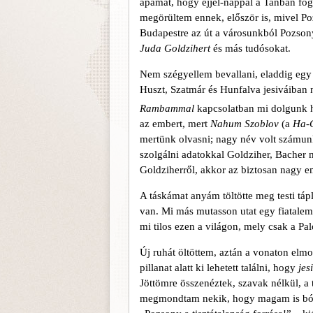
apámat, hogy éjjel-nappal a Tanban fo
megörültem ennek, először is, mivel Po
Budapestre az út a városunkból Pozsonyb
Juda
Goldzihert
és más tudósokat.
Nem szégyellem bevallani, eladdig egy 
Huszt, Szatmár és Hunfalva jesiváiban 
Rambammal
kapcsolatban mi dolgunk 
az embert, mert
Nahum Szoblov
(a
Ha-C
mertünk olvasni; nagy név volt számun
szolgálni adatokkal Goldziher, Bacher m
Goldziherről, akkor az biztosan nagy em
A táskámat anyám töltötte meg testi tá
van. Mi más mutasson utat egy fiatalem
mi tilos ezen a világon, mely csak a Pa
Új ruhát öltöttem, aztán a vonaton elmo
pilla­nat alatt ki lehetett találni, hogy
jes
Jöttömre összenéztek, szavak nélkül, a
megmondtam nekik, hogy magam is bóch