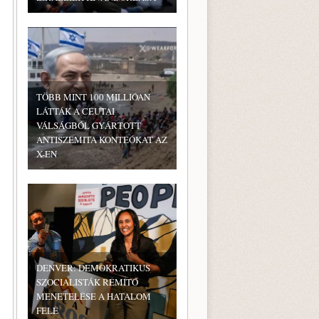
TÖBB MINT 100 MILLIÓAN
LÁTTÁK A CEUTAI
VÁLSÁGBÓL GYÁRTOTT
ANTISZEMITA KONTEÓKAT AZ
X-EN
DENVER: DEMOKRATIKUS
SZOCIALISTÁK RÉMÍTŐ
MENETELÉSE A HATALOM
FELÉ