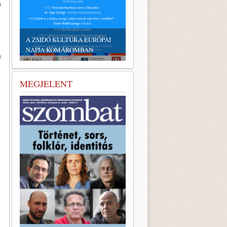
s
EMLÉKTÁBLÁT ÁLLÍTOTTAK
A KÖRÖSTARCSÁRÓL
ELHURCOLT ZSIDÓSÁG
TISZTELETÉRE
a
MEGJELENT