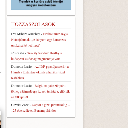
HOZZÁSZÓLÁSOK
Eva Mihály Amichay
-
Elrabolt túsz anyja
Netanjahunak: „A lányom egy hamaszos
unokával térhet haza”
sós csaba
-
Szakály Sándor: Horthy a
budapesti zsidóság megmentője volt
Domotor Laslo
-
Az IDF gyanúja szerint a
Hamász tüzérsége okozta a halálos tüzet
­
Rafahban
Domotor Laslo
-
Belgium: palesztinpárti
tömeg rátámadt egy izraeli turistára, eltörték
az állkapcsát
Gavriel Zeevi
-
Sáptól a gízai piramisokig –
125 éve született Benamy Sándor