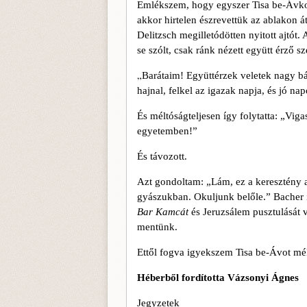
Emlékszem, hogy egyszer Tisa be-Ávkor 
akkor hirtelen észrevettük az ablakon á
Delitzsch megilletódötten nyitott ajtót
se szólt, csak ránk nézett együtt érző 
„
Barátaim! Együttérzek veletek nagy bán
hajnal, felkel az igazak napja, és jó n
És méltóságteljesen így folytatta: „Vig
egyetem­ben!”
És távozott.
Azt gondoltam: „Lám, ez a keresztény 
gyászukban. Okuljunk belőle.” Bacher is
Bar Kamcát
és Jeruzsálem pusztulását 
mentünk.
Ettől fogva igyekszem Tisa be-Ávot mél
Héberből fordította Vázsonyi Ágnes
Jegyzetek