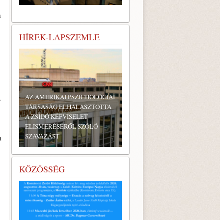
n
HÍREK-LAPSZEMLE
AZ AMERIKAI PSZICHOLÓGIAI
.
TÁRSASÁG ELHALASZTOTTA
A ZSIDÓ KÉPVISELET
ELISMERÉSÉRŐL SZÓLÓ
SZAVAZÁST
m
KÖZÖSSÉG