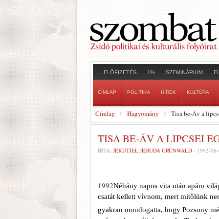
ELŐFIZETÉS
1%
SZEMINÁRIUM
E
CÍMLAP
POLITIKA
HÍREK
KULTÚRA
Címlap
Hagyomány
Tisa be-Áv a lipc
TISA BE-ÁV A LIPCSEI 
ÍRTA:
JEKUTIEL JEHUDA GRÜNWALD
-
1992-06-
1992
Néhány napos vita után apám világ
csatát kellett vívnom, mert mitőlünk n
gyakran mondogatta, hogy Pozsony mé