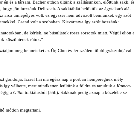
én és a társam, Bacher otthon ültünk a szállásunkon, előttünk sakk, é
t, hogy jön hozzánk De­litzsch. A sakktáblát belöktük az ágytakaró alá.
. Az arca ünnepélyes volt, ez egyszer nem üdvözölt bennünket, egy szót
szemekkel. Csend volt a szobában. Kisvártatva így szólt hozzánk:
atotokban, de kérlek, ne búsuljatok rossz sorsotok miatt. Végül eljön 
apok köszöntenek rátok.”
asztaljon meg benne­teket az Úr, Cion és Jeruzsálem többi gyászolójával
azt gondolja, Izrael fiai ma egész nap a porban hemperegnek mély
 így vélhette, mert mindketten leül­tünk a földre és tanultuk a
Kamca-
végig a
Gittin
traktátusból (55b). Sakknak pedig aznap a közelébe se
tó módon megtar­tani.