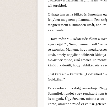
„Pozsony a tisztátalanság forrá­sa!” – ki
teli torokból.
Otthagytam azt a fülkét és átmentem e
fényben meg nem pillantottam Pest szé
megkeressem a
Rum­bach
utcát, ahol r
és elmentem.
„
Hová mész?” – kérdezték tőlem a rokon
egész éjjel.” „Nem, mennem kell.” – m
se szomjas. Mentem, hogy megkeressem a
utcát, amely napjában többször lát­hatja
Goldziher Ignác,
első emelet. Fölmente
később kiderült, hogy rabbiképzős a sze
„
Kit keres?” – kérdezte. „Goldzihert.” –
Goldziher.”
Ez a szoba volt a dolgozószobája. Nagy,
Semmi­féle rendet vagy rendszert nem 
és nagyok. Úgy éreztem, mintha a szél v
korba, amikor a zsidó el volt szigetelv