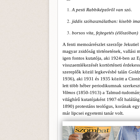
A pesti Rabbiképzőről van szó.
jiddis szóhasználatban: kisebb im
borsos vita, fejtegetés (élőszóban)
A fenti memoárrészlet szerzője Jekutiel
magyar zsidóság történetének, vallási 
igen fontos kutatója, aki 1924-ben az E
visszaemlékezését kortörténeti érde­kes
szereplők közül legkevésbé talán
Goldz
1936), aki 1931 és 1935 között a Cionis­t
lett több héber periodikumnak szerkeszt
Vilmos
(1850-1913) a Talmud-tudomány, 
világhírű kutatójaként 1907-től halálái
1890) protestáns teológus, korá­nak eg
már lipcsei egyetemi tanár volt.