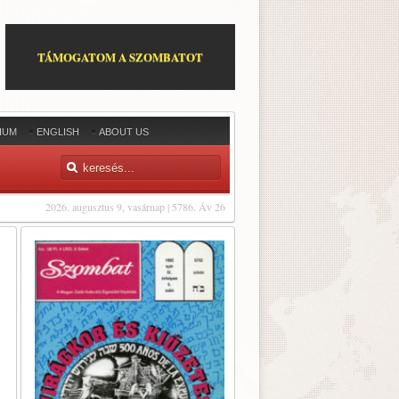
TÁMOGATOM A SZOMBATOT
IUM
ENGLISH
ABOUT US
2026. augusztus 9, vasárnap | 5786. Áv 26