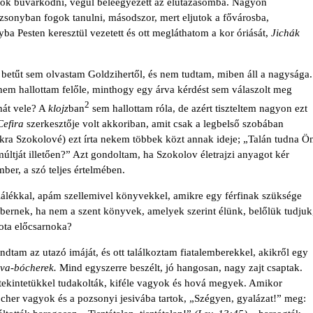
gok búvárkodni, végül beleegyezett az elutazásomba. Nagyon
zsonyban fogok tanul­ni, másodszor, mert eljutok a fővárosba,
a Pesten keresztül vezetett és ott meg­láthatom a kor óriását,
Jichák
betűt sem olvas­tam Goldzihertől, és nem tudtam, miben áll a nagysága.
nem hallottam felőle, minthogy egy árva kérdést sem válaszolt meg
2
hát vele? A
klojz
ban
sem hallottam róla, de azért tiszteltem nagyon ezt
efira
szerkesztője volt akkoriban, amit csak a legbelső szobában
kra Szokolové) ezt írta nekem többek közt annak ideje; „Talán tudna Ö
últját illető­en?” Azt gondoltam, ha Szokolov életrajzi anyagot kér
ber, a szó teljes értelmében.
plálékkal, apám szellemivel könyvekkel, amikre egy férfinak szüksége
bernek, ha nem a szent könyvek, amelyek szerint élünk, belőlük tudjuk
lota előcsarnoka?
ndtam az utazó imáját, és ott találkoztam fiatalemberekkel, akikről egy
iva-bócherek.
Mind egy­szerre beszélt, jó hangosan, nagy zajt csaptak.
 tekintetükkel tudakolták, kifé­le vagyok és hová megyek. Amikor
er vagyok és a pozsonyi jesivába tartok, „Szégyen, gyalázat!” meg: