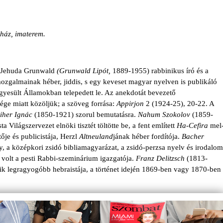
aház, imaterem.
Jehuda Grunwald
(Grun­wald
Lipót,
1889-1955) rabbinikus író és a
mozgalmainak héber, jiddis, s egy keveset magyar nyelven is publikáló
gyesült Államokban te­lepedett le. Az anekdotát bevezető
sége miatt közöljük; a szöveg forrása:
Appirjon
2 (1924-25), 20-22. A
iher Ignác
(1850-1921) szorul bemutatásra.
Nahum Szokolov
(1859-
a Világszervezet elnöki tisztét töltötte be, a fent említett
Ha-Cefira
mel
ője és publicistája, Herzl
Altneuland
jának héber fordítója.
Bacher
a középkori zsidó bibliamagyarázat, a zsidó-perzsa nyelv és iro­dalom
g volt a pesti Rabbi-szemi­nárium igazgatója.
Franz Delitzsch
(1813-
yik legragyogóbb hebraistája, a történet idején 1869-ben vagy 1870-ben