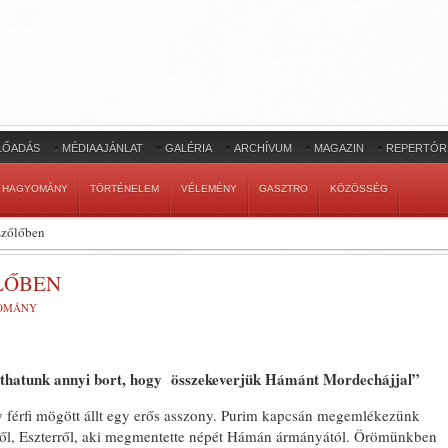
LŐADÁS
MÉDIAAJÁNLAT
GALÉRIA
ARCHÍVUM
MAGAZIN
REPERTÓR
HAGYOMÁNY
TÖRTÉNELEM
VÉLEMÉNY
GASZTRO
KÖZÖSSÉG
szőlőben
LŐBEN
OMÁNY
thatunk
annyi bort
, hogy összekeverjük Hámánt Mordechájjal”
férfi mögött állt egy erős asszony. Purim kapcsán megemlékezünk
éről, Eszterről, aki megmentette népét Hámán ármányától. Örömünkben