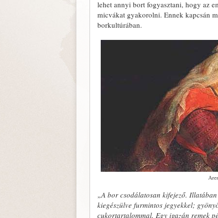
lehet annyi bort fogyasztani, hogy az 
micvákat gyakorolni. Ennek kapcsán me
borkultúrában.
Aren
„A bor csodálatosan kifejező. Illatába
kiegészülve furmintos jegyekkel; gyön
cukortartalommal. Egy igazán remek pél