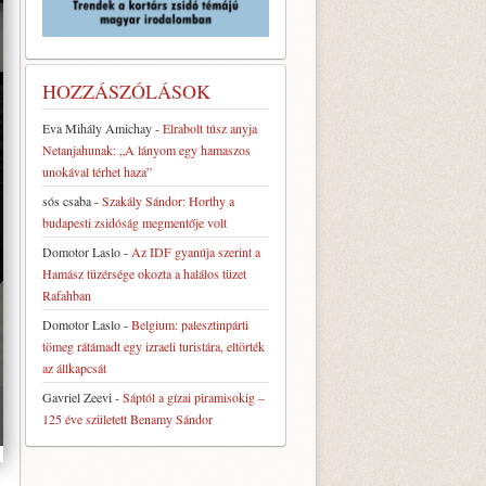
HOZZÁSZÓLÁSOK
Eva Mihály Amichay
-
Elrabolt túsz anyja
Netanjahunak: „A lányom egy hamaszos
unokával térhet haza”
sós csaba
-
Szakály Sándor: Horthy a
budapesti zsidóság megmentője volt
Domotor Laslo
-
Az IDF gyanúja szerint a
Hamász tüzérsége okozta a halálos tüzet
Rafahban
Domotor Laslo
-
Belgium: palesztinpárti
tömeg rátámadt egy izraeli turistára, eltörték
az állkapcsát
Gavriel Zeevi
-
Sáptól a gízai piramisokig –
125 éve született Benamy Sándor