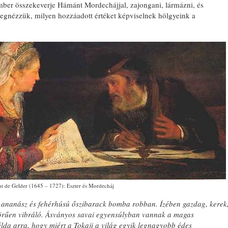
ember összekeverje Hámánt Mordechájjal, zajongani, lármázni, és
gnézzük, milyen hozzáadott értéket képviselnek hölgyeink a
t de Gelder (1645 – 1727): Eszter és Mordecháj
n ananász és fehérhúsú őszibarack bomba robban. Ízében gazdag, kerek
yörűen vibráló. Ásványos savai egyensúlyban vannak a magas
da arra, hogy miért a Tokaji a világ egyik legnagyobb édes