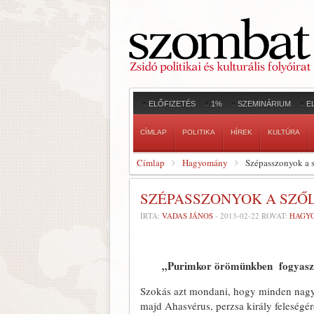
ELŐFIZETÉS
1%
SZEMINÁRIUM
E
CÍMLAP
POLITIKA
HÍREK
KULTÚRA
Címlap
Hagyomány
Szépasszonyok a 
SZÉPASSZONYOK A SZŐ
ÍRTA:
VADAS JÁNOS
-
2013-02-22
ROVAT:
HAGY
„Purimkor örömünkben fogyasz
Szokás azt mondani, hogy minden nagy 
majd Ahasvérus, perzsa király feleség