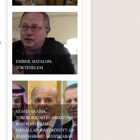
ő
EMBER, HATALOM,
TÖRTÉNELEM
SZAÚD-ARÁBIA,
TÖRÖKORSZÁG ÉS PAKISZTÁN
KÖZÖS VÉDELMI
MEGÁLLAPODÁST KÖTÖTT AZ
IRÁNI HÁBORÚ ÁRNYÉKÁBAN