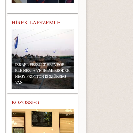
HÍREK-LAPSZEMLE
IZRAEL FESZÜLT HÉTVÉGE
ELÉ NÉZ: A VÉDELMI ERŐKRE
NÉGY FRONTON IS SZÜKSÉG
VAN
KÖZÖSSÉG