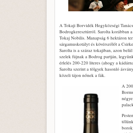
A Tokaji Borvidék Hegyközségi Tanácsa 
Bodrogkeresztúrról. Sarolta korábban a 
Tokaj Nobilis. Manapság 6 hektáron term
sárgamuskotályt és kövérszőlőt a Csirk
Sarolta is a száraz tokajiban, azon belü
szelek fújnak a Bodrog partján, legyün
érlelés 200-220 literes (ahogy a kádárn
Sarolta szerint a tölgyek hasonló ásván
közeli tájon nőnek a fák.
A 200
Bormu
négyez
palac
Peste
tőlün
borok