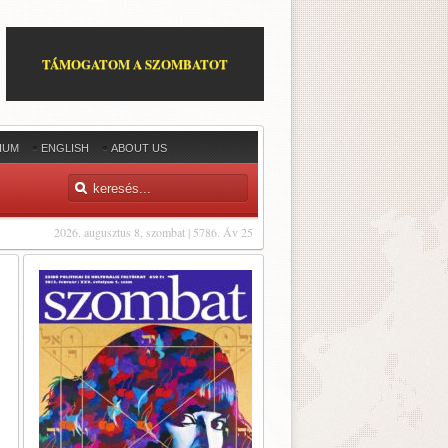
TÁMOGATOM A SZOMBATOT
IUM
ENGLISH
ABOUT US
2026. augusztus 8, szombat | 5786. Áv 25