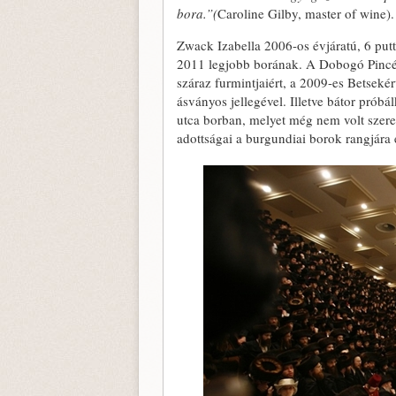
bora.”(
Caroline Gilby, master of wine).
Zwack Izabella 2006-os évjáratú, 6 pu
2011 legjobb borának. A Dobogó Pincés
száraz furmintjaiért, a 2009-es Betsekér
ásványos jellegével. Illetve bátor próbá
utca borban, melyet még nem volt szere
adottságai a burgundiai borok rangjára e