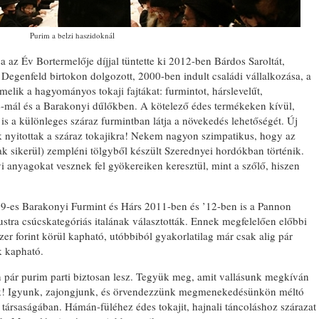
Purim a belzi haszidoknál
az Év Bortermelője díjjal tüntette ki 2012-ben Bárdos Saroltát,
Degenfeld birtokon dolgozott, 2000-ben indult családi vállalkozása, a
elik a hagyományos tokaji fajtákat: furmintot, hárslevelűt,
e-mál és a Barakonyi dűlőkben. A kötelező édes termékeken kívül,
l is a különleges száraz furmintban látja a növekedés lehetőségét. Új
k nyitottak a száraz tokajikra! Nekem nagyon szimpatikus, hogy az
ak sikerül) zempléni tölgyből készült Szerednyei hordókban történik.
yi anyagokat vesznek fel gyökereiken keresztül, mint a szőlő, hiszen
9-es Barakonyi Furmint és Hárs 2011-ben és ’12-ben is a Pannon
stra csúcskategóriás italának választották. Ennek megfelelően előbbi
er forint körül kapható, utóbbiból gyakorlatilag már csak alig pár
k kapható.
n pár purim parti biztosan lesz. Tegyük meg, amit vallásunk megkíván
k! Igyunk, zajongjunk, és örvendezzünk megmenekedésünkön méltó
 társaságában. Hámán-füléhez édes tokajit, hajnali táncoláshoz szárazat