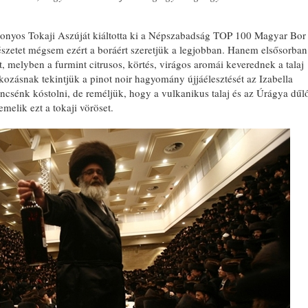
ttonyos Tokaji Aszúját kiáltotta ki a Népszabadság TOP 100 Magyar Bor
zetet mégsem ezért a boráért szeretjük a legjobban. Hanem elsősorban
t, melyben a furmint citrusos, körtés, virágos aromái keverednek a talaj
lkozásnak tekintjük a pinot noir hagyomány újjáélesztését az Izabella
ncsénk kóstolni, de reméljük, hogy a vulkanikus talaj és az Úrágya dűl
melik ezt a tokaji vöröset.