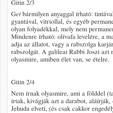
Gitin 2/3
G
et
bármilyen anyaggal írható: tintával
gyantával, vitriollal, és egyéb perma
olyan folyadékkal, mely nem permanen
Mindenre írható: olívafa levelére, a m
adja az állatot, vagy a rabszolga karj
rabszolgát. A galileai Rabbi Joszi azt
olyasmire, amiben élet van, se ételre.
Gitin 2/4
Nem írnak olyasmire, ami a földdel (ta
írtak, kivágják azt a darabot, aláírják
Jehuda elveti, (és csak cakkor engedél