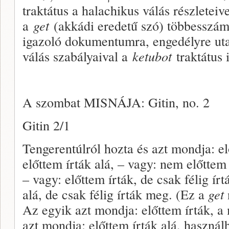
traktátus a halachikus válás részleteiv
a
get
(akkádi eredetű szó) többesszáma
igazoló dokumentumra, engedélyre utal
válás szabályaival a
ketubot
traktátus 
A szombat MISNÁJA: Gitin, no. 2
Gitin 2/1
Tengerentúlról hozta és azt mondja: e
előttem írták alá, – vagy: nem előttem 
– vagy: előttem írták, de csak félig írt
alá, de csak félig írták meg. (Ez a
get
Az egyik azt mondja: előttem írták, a
azt mondja: előttem írták alá, használha