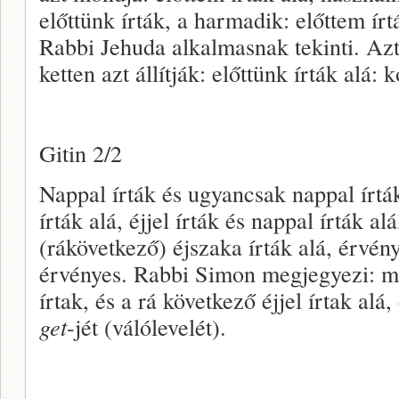
előttünk írták, a harmadik: előttem írt
Rabbi Jehuda alkalmasnak tekinti. Azt á
ketten azt állítják: előttünk írták alá: k
Gitin 2/2
Nappal írták és ugyancsak nappal írták a
írták alá, éjjel írták és nappal írták al
(rákövetkező) éjszaka írták alá, érvén
érvényes. Rabbi Simon megjegyezi: 
írtak, és a rá következő éjjel írtak alá
get
-jét (válólevelét).