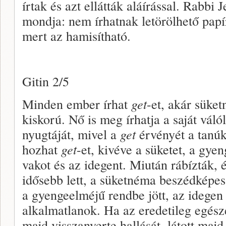
írtak és azt ellátták aláírással. Rabbi
mondja: nem írhatnak letörölhető papí
mert az hamisítható.
Gitin 2/5
Minden ember írhat
get
-et, akár süke
kiskorú. Nő is meg írhatja a saját válól
nyugtáját, mivel a
get
érvényét a tanúk
hozhat
get
-et, kivéve a süketet, a gyen
vakot és az idegent. Miután rábízták, 
idősebb lett, a süketnéma beszédképes,
a gyengeelméjű rendbe jött, az idegen
alkalmatlanok. Ha az eredetileg egés
majd visszanyerte hallását, látott majd