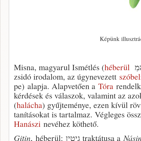
Képünk illusztrá
Misna, magyarul Ismétlés (
héberül
zsidó irodalom, az úgynevezett
szóbel
pe) alapja. Alapvetően a
Tóra
rendelk
kérdések és válaszok, valamint az azo
(
halácha
) gyűjteménye, ezen kívül röv
tanításokat is tartalmaz. Végleges öss
Hanászi
nevéhez köthető.
Gitin
, héberül: גיטין traktátusa a
Nási