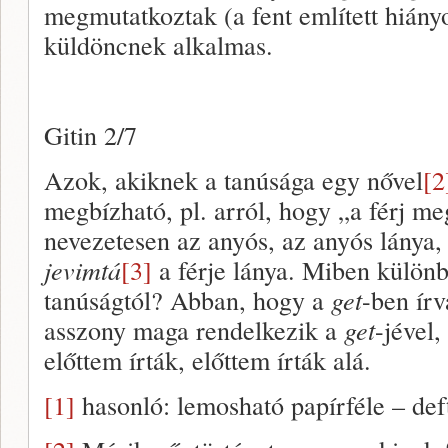
megmutatkoztak (a fent említett hiány
küldöncnek alkalmas.
Gitin 2/7
Azok, akiknek a tanúsága egy nővel
[2
megbízható, pl. arról, hogy „a férj me
nevezetesen az anyós, az anyós lánya, 
jevimtá
[3]
a férje lánya. Miben külön
tanúságtól? Abban, hogy a
get
-ben írv
asszony maga rendelkezik a
get
-jével,
előttem írták, előttem írták alá.
[1]
hasonló: lemosható papírféle – def