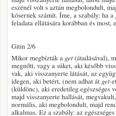
eszénél volt s aztán megbolondult, maj
kósernek számít. Íme, a szabály: ha a
feladata ellátására korábban és most, 
Gitin 2/6
Mikor megbízták a
get
(átadásával), m
megnőtt, vagy a süket, aki később viss
vak, aki visszanyerte látását, az együg
idegen, aki betért, (nem adhat át
get
-e
(küldönc), aki eredetileg egészséges 
majd visszanyerte hallását, megvakult,
normális, aki megbolondult, majd rend
alkalmas. Ez a szabály: az egészséges