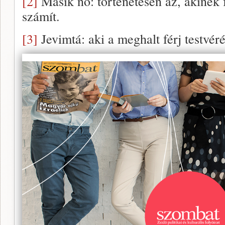
[2]
Másik nő: történetesen az, akinek 
számít.
[3]
Jevimtá: aki a meghalt férj testvéré