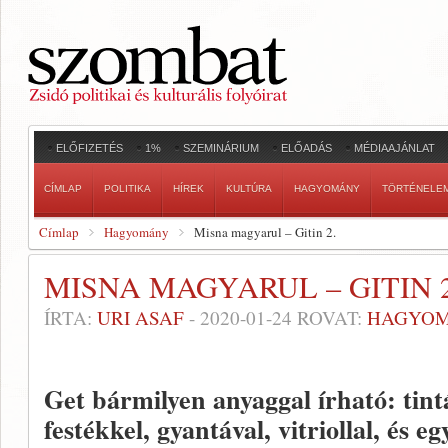
ELŐFIZETÉS
1%
SZEMINÁRIUM
ELŐADÁS
MÉDIAAJÁNLAT
CÍMLAP
POLITIKA
HÍREK
KULTÚRA
HAGYOMÁNY
TÖRTÉNELE
Címlap
Hagyomány
Misna magyarul – Gitin 2.
MISNA MAGYARUL – GITIN 2
ÍRTA:
URI ASAF
-
2020-01-24
ROVAT:
HAGYO
Get bármilyen anyaggal írható: tintá
festékkel, gyantával, vitriollal, és