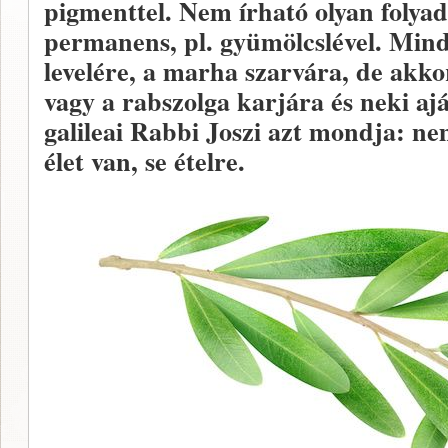
pigmenttel. Nem írható olyan folya
permanens, pl. gyümölcslével. Mind
levelére, a marha szarvára, de akkor
vagy a rabszolga karjára és neki aj
galileai Rabbi Joszi azt mondja: n
élet van, se ételre.