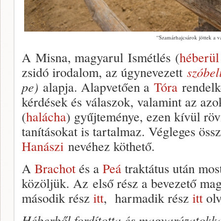
“Szamárhajcsárok jöttek a v
A Misna, magyarul Ismétlés (
héberül
zsidó irodalom, az úgynevezett
szóbel
pe)
alapja. Alapvetően a
Tóra
rendelk
kérdések és válaszok, valamint az azo
(
halácha
) gyűjteménye, ezen kívül röv
tanításokat is tartalmaz. Végleges öss
Hanászi
nevéhez köthető.
A
Brachot
és a
Peá
traktátus után mos
közöljük. Az első rész a bevezető m
második rész
itt
, harmadik rész
itt
olv
Héberből fordította és magyarázatokkal