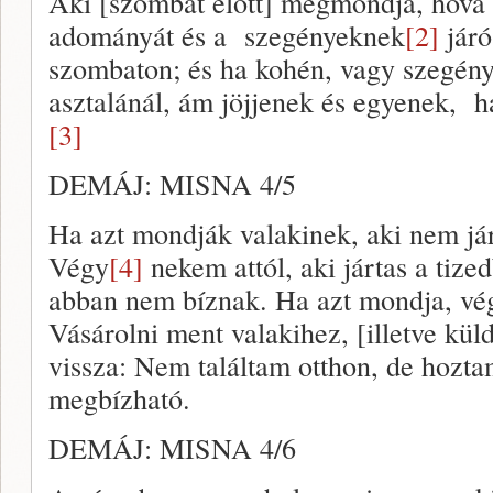
Aki [szombat előtt] megmondja, hová 
adományát és a szegényeknek
[2]
járó
szombaton; és ha kohén, vagy szegén
asztalánál, ám jöjjenek és egyenek, ha
[3]
DEMÁJ: MISNA 4/5
Ha azt mondják valakinek, aki nem já
Végy
[4]
nekem attól, aki jártas a tized
abban nem bíznak. Ha azt mondja, vég
Vásárolni ment valakihez, [illetve küld
vissza: Nem találtam otthon, de hozt
megbízható.
DEMÁJ: MISNA 4/6