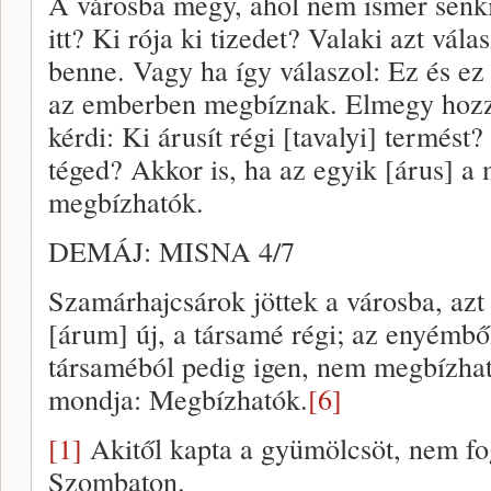
A városba megy, ahol nem ismer senki
itt? Ki rója ki tizedet? Valaki azt vál
benne. Vagy ha így válaszol: Ez és e
az emberben megbíznak. Elmegy hozzá
kérdi: Ki árusít régi [tavalyi] termést?
téged? Akkor is, ha az egyik [árus] a 
megbízhatók.
DEMÁJ: MISNA 4/7
Szamárhajcsárok jöttek a városba, az
[árum] új, a társamé régi; az enyémből
társaméból pedig igen, nem megbízhat
mondja: Megbízhatók.
[6]
[1]
Akitől kapta a gyümölcsöt, nem fog 
Szombaton.