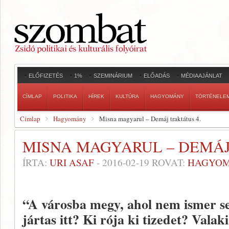
ELŐFIZETÉS
1%
SZEMINÁRIUM
ELŐADÁS
MÉDIAAJÁNLAT
CÍMLAP
POLITIKA
HÍREK
KULTÚRA
HAGYOMÁNY
TÖRTÉNELE
Címlap
Hagyomány
Misna magyarul – Demáj traktátus 4.
MISNA MAGYARUL – DEMÁJ
ÍRTA:
URI ASAF
-
2016-02-19
ROVAT:
HAGYO
“A városba megy, ahol nem ismer se
jártas itt? Ki rója ki tizedet? Valak