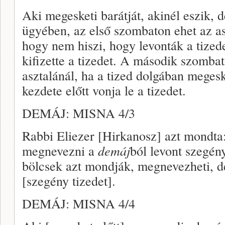
Aki megesketi barátját, akinél eszik, 
ügyében, az első szombaton ehet az as
hogy nem hiszi, hogy levonták a tizedet
kifizette a tizedet. A második szomba
asztalánál, ha a tized dolgában mege
kezdete előtt vonja le a tizedet.
DEMÁJ: MISNA 4/3
Rabbi Eliezer [Hirkanosz] azt mondta
megnevezni a
demáj
ból levont szegén
bölcsek azt mondják, megnevezheti, de
[szegény tizedet].
DEMÁJ: MISNA 4/4