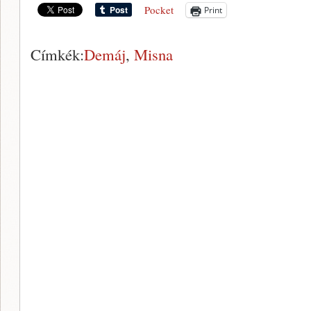
Pocket
Print
Címkék:
Demáj
,
Misna