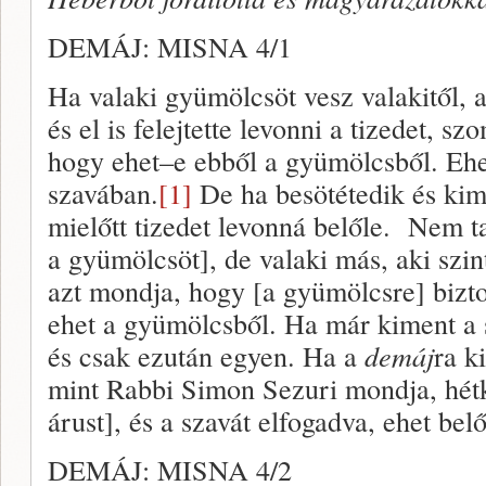
DEMÁJ: MISNA 4/1
Ha valaki gyümölcsöt vesz valakitől, 
és el is felejtette levonni a tizedet, 
hogy ehet–e ebből a gyümölcsből. Ehet
szavában.
[1]
De ha besötétedik és ki
mielőtt tizedet levonná belőle. Nem tal
a gyümölcsöt], de valaki más, aki szin
azt mondja, hogy [a gyümölcsre] biztos
ehet a gyümölcsből. Ha már kiment a s
és csak ezután egyen. Ha a
demáj
ra ki
mint Rabbi Simon Sezuri mondja, hét
árust], és a szavát elfogadva, ehet belő
DEMÁJ: MISNA 4/2