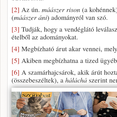
[2]
Az ún.
máászer rison
(a kohénnek)
(
máászer áni
) adományról van szó.
[3]
Tudják, hogy a vendéglátó leválaszt
ételből az adományokat.
[4]
Megbízható árut akar vennei, melyr
[5]
Akiben megbízhatna a tized ügyéb
[6]
A szamárhajcsárok, akik árút hozt
(összebeszéltek), a
háláchá
szerint n