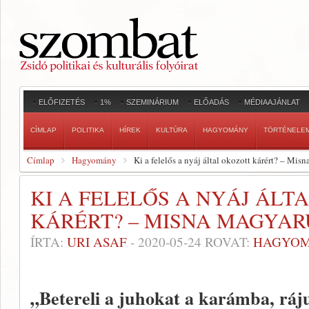
ELŐFIZETÉS
1%
SZEMINÁRIUM
ELŐADÁS
MÉDIAAJÁNLAT
CÍMLAP
POLITIKA
HÍREK
KULTÚRA
HAGYOMÁNY
TÖRTÉNELE
Címlap
Hagyomány
Ki a felelős a nyáj által okozott kárért? – Mi
KI A FELELŐS A NYÁJ ÁLT
KÁRÉRT? – MISNA MAGYARU
ÍRTA:
URI ASAF
-
2020-05-24
ROVAT:
HAGYO
„Betereli a juhokat a karámba, ráj