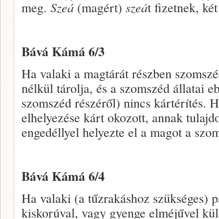
meg.
Szeá
(magért)
szeá
t fizetnek, ké
Bává Kámá 6/3
Ha valaki a magtárát részben szomszéd
nélkül tárolja, és a szomszéd állatai e
szomszéd részéről) nincs kártérítés. 
elhelyezése kárt okozott, annak tulajd
engedéllyel helyezte el a magot a szo
Bává Kámá 6/4
Ha valaki (a tűzrakáshoz szükséges) p
kiskorúval, vagy gyenge elméjűvel kül