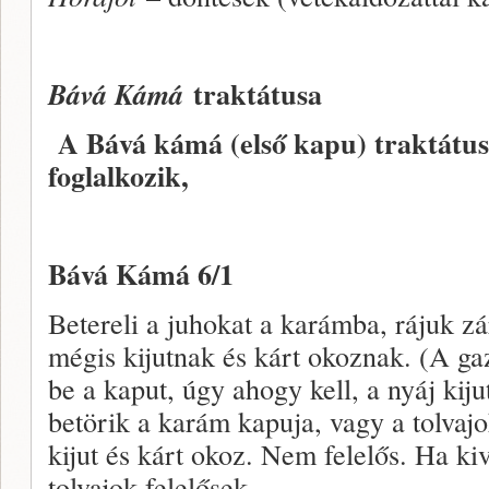
traktátusa
Bává Kámá
A Bává kámá (első kapu) traktátus
foglalkozik,
Bává Kámá 6/1
Betereli a juhokat a karámba, rájuk zá
mégis kijutnak és kárt okoznak. (A ga
be a kaput, úgy ahogy kell, a nyáj kijut
betörik a karám kapuja, vagy a tolvajo
kijut és kárt okoz. Nem felelős. Ha kiv
tolvajok felelősek.