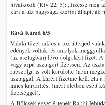
hivatkozik (Kiv 22, 5): „fizesse meg a
kárt a tűz nagysága szerint állapítják 
Bává Kámá 6/5
Valaki tüzet rak és a tűz átterjed val
edények voltak, és amelyek meggyulla
(az asztagban) lévő dolgokért fizet. A
vagy árpa asztagért fizessen. Az aszta
rabszolga is volt körülötte (nem megk
asztaggal. A kárért fizetnie kell. Ha a
nincs kártérítés, (mert életben esett
fizetséggel).
A Bölcsek egyet értenek Rabbi Jehudá