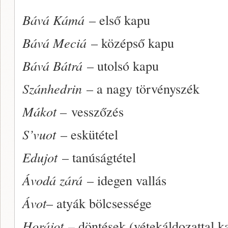
Bává Kámá
– első kapu
Bává Meciá
– középső kapu
Bává Bátrá
– utolsó kapu
Szánhedrin
– a nagy törvényszék
Mákot –
vesszőzés
S’vuot
– eskütétel
Edujot
– tanúságtétel
Ávodá zárá
– idegen vallás
Ávot
– atyák bölcsessége
Horájot
– döntések (vétekáldozattal k