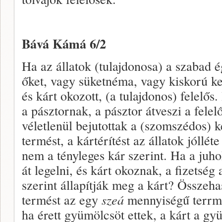
Bává Kámá 6/2
Ha az állatok (tulajdonosa) a szabad é
őket, vagy süketnéma, vagy kiskorú ke
és kárt okozott, (a tulajdonos) felelős.
a pásztornak, a pásztor átveszi a felel
véletlenül bejutottak a (szomszédos) ke
termést, a kártérítést az állatok jóllét
nem a tényleges kár szerint. Ha a ju
át legelni, és kárt okoznak, a fizetség 
szerint állapítják meg a kárt? Összehas
termést az egy
szeá
mennyiségű terrmé
ha érett gyümölcsöt ettek, a kárt a gyü