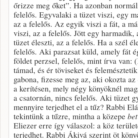
őrizze meg őket”. Ha azonban normális
felelős. Egyvalaki a tüzet viszi, egy más
az a felelős. Az egyik viszi a fát, a más
viszi, az a felelős. Jött egy harmadik, a
tüzet éleszti, az a felelős. Ha a szél él
felelős. Aki parazsat küld, amely fát é
földet perzsel, felelős, mint írva van:
támad, és ér töviseket és felemésztetik
gabona, fizesse meg az, aki okozta az é
a kerítésen, mely négy könyöknél mag
a csatornán, nincs felelős. Aki tüzet gy
mennyire terjedhet el a tűz? Rabbi El
tekintünk a tűzre, mintha a közepe
bet
Eliezer erre így válaszol: a köz terüle
terjedhet. Rabbi Ákivá szerint öt kön