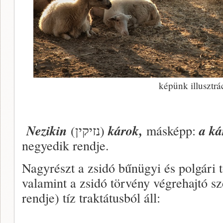
képünk illusztrá
Nezikin
(נזיקין)
károk,
másképp:
a k
negyedik rendje.
Nagyrészt a zsidó bűnügyi és polgári 
valamint a zsidó törvény végrehajtó s
rendje) tíz traktátusból áll: