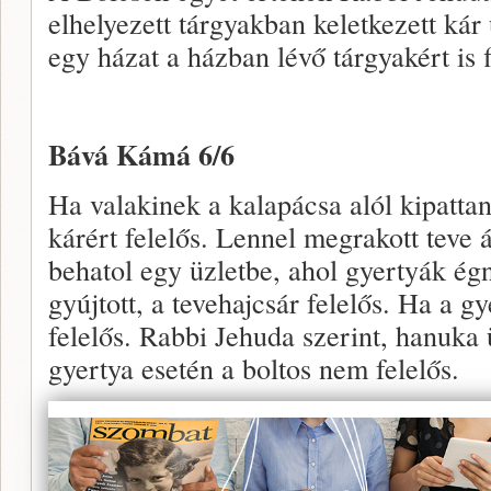
elhelyezett tárgyakban keletkezett kár
egy házat a házban lévő tárgyakért is fi
Bává Kámá 6/6
Ha valakinek a kalapácsa alól kipattan
kárért felelős. Lennel megrakott teve á
behatol egy üzletbe, ahol gyertyák ég
gyújtott, a tevehajcsár felelős. Ha a gy
felelős. Rabbi Jehuda szerint, hanuka 
gyertya esetén a boltos nem felelős.