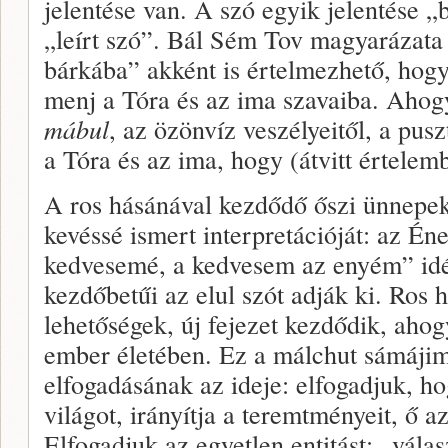
jelentése van. A szó egyik jelentése „
„leírt szó”. Bál Sém Tov magyarázata 
bárkába” akként is értelmezhető, hog
menj a Tóra és az ima szavaiba. Aho
mábul
, az özönvíz veszélyeitől, a pus
a Tóra és az ima, hogy (átvitt értelemb
A ros hásánával kezdődő őszi ünnepe
kevéssé ismert interpretációját: az Én
kedvesemé, a kedvesem az enyém” idé
kezdőbetűi az elul szót adják ki. Ros h
lehetőségek, új fejezet kezdődik, ahogy
ember életében. Ez a málchut sámájim
elfogadásának az ideje: elfogadjuk, h
világot, irányítja a teremtményeit, ő az
Elfogadjuk az egyetlen entitást: „vála