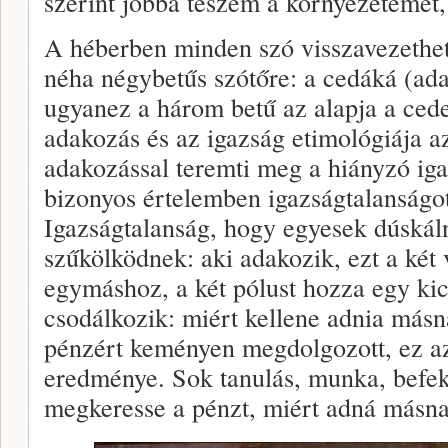
szerint jobbá teszem a környezetemet,
A héberben minden szó visszavezethet
néha négybetűs szótőre: a cedáká (ad
ugyanez a három betű az alapja a ced
adakozás és az igazság etimológiája a
adakozással teremti meg a hiányzó ig
bizonyos értelemben igazságtalanságo
Igazságtalanság, hogy egyesek dúskál
szűkölködnek: aki adakozik, ezt a két
egymáshoz, a két pólust hozza egy ki
csodálkozik: miért kellene adnia másna
pénzért keményen megdolgozott, ez a
eredménye. Sok tanulás, munka, befekt
megkeresse a pénzt, miért adná másn