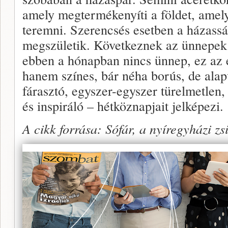
amely megtermékenyíti a földet, amel
teremni. Szerencsés esetben a házass
megszületik. Következnek az ünnepek 
ebben a hónapban nincs ünnep, ez az 
hanem színes, bár néha borús, de ala
fárasztó, egyszer-egyszer türelmetlen,
és inspiráló – hétköznapjait jelképezi.
A cikk forrása: Sófár, a nyíregyházi zs