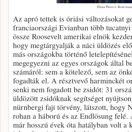
Elena Flerova: Rosh hasa
Az apró tettek is óriási változásokat 
franciaországi Evianban több tucatnyi
össze Roosevelt amerikai elnök kezdem
hogy megtárgyalják a náci üldözés el
más országokba történő letelepítéséne
megegyezni az egyes országok által 
számáról: sem a kötelező, sem az önké
fogadták el. A résztvevő harminckét o
senki nem fogadott be zsidót: 31 orszá
üldözött zsidóknak segítséget nyújtson
nürnbergi faji törvény, látszott, hogy
rohan a háború és az Endlösung felé.
már hosszú évek óta hatályban volt a 