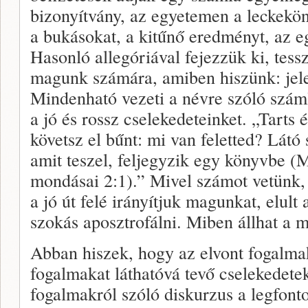
bizonyítvány, az egyetemen a leckekön
a bukásokat, a kitűnő eredményt, az eg
Hasonló allegóriával fejezzük ki, tess
magunk számára, amiben hiszünk: jele
Mindenható vezeti a névre szóló szám
a jó és rossz cselekedeteinket. „Tart
követsz el bűnt: mi van feletted? Látó
amit teszel, feljegyzik egy könyvbe (
mondásai 2:1).” Mivel számot vetünk, 
a jó út felé irányítjuk magunkat, elul
szokás aposztrofálni. Miben állhat a 
Abban hiszek, hogy az elvont fogalma
fogalmakat láthatóvá tevő cselekedete
fogalmakról szóló diskurzus a legfon