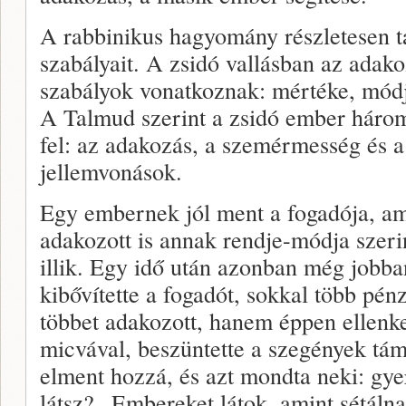
A rabbinikus hagyomány részletesen t
szabályait. A zsidó vallásban az adak
szabályok vonatkoznak: mértéke, mód
A Talmud szerint a zsidó ember három
fel: az adakozás, a szemérmesség és a
jellemvonások.
Egy embernek jól ment a fogadója, ami
adakozott is annak rendje-módja szeri
illik. Egy idő után azonban még jobban
kibővítette a fogadót, sokkal több pén
többet adakozott, hanem éppen ellenke
micvával, beszüntette a szegények tám
elment hozzá, és azt mondta neki: gye
látsz? „Embereket látok, amint sétálna