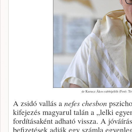
dr Kurucz Ákos rabbijelölt (Fotó: Tó
A zsidó vallás a
nefes chesbon
pszicho
kifejezés magyarul talán a „lelki egye
fordításaként adható vissza. A jóváírás
befizetések adják egy számla egyenleg