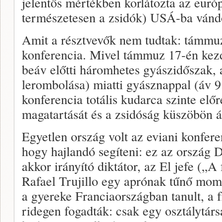
jelentős mértékben korlátozta az euró
természetesen a zsidók) USÁ-ba vándo
Amit a résztvevők nem tudtak: támmuz
konferencia. Mivel támmuz 17-én kez
beáv előtti háromhetes gyászidőszak,
lerombolása) miatti gyásznappal (áv 9.
konferencia totális kudarca szinte előr
magatartását és a zsidóság küszöbön ál
Egyetlen ország volt az eviani konfer
hogy hajlandó segíteni: ez az ország 
akkor irányító diktátor, az El jefe („
Rafael Trujillo egy aprónak tűnő mom
a gyereke Franciaországban tanult, a 
ridegen fogadták: csak egy osztálytárs