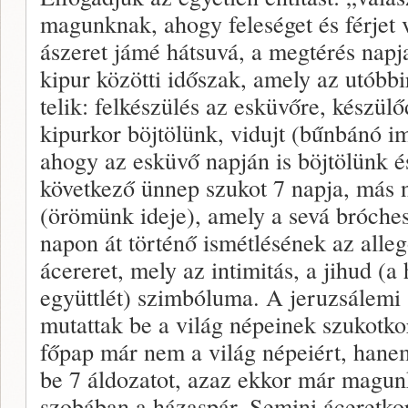
magunknak, ahogy feleséget és férjet
ászeret jámé hátsuvá, a megtérés napja
kipur közötti időszak, amely az utóbbi
telik: felkészülés az esküvőre, készül
kipurkor böjtölünk, vidujt (bűnbánó 
ahogy az esküvő napján is böjtölünk 
következő ünnep szukot 7 napja, más
(örömünk ideje), amely a sevá bróches
napon át történő ismétlésének az alleg
ácereret, mely az intimitás, a jihud (a
együttlét) szimbóluma. A jeruzsálemi 
mutattak be a világ népeinek szukotko
főpap már nem a világ népeiért, hanem
be 7 áldozatot, azaz ekkor már magun
szobában a házaspár. Semini áceretkor