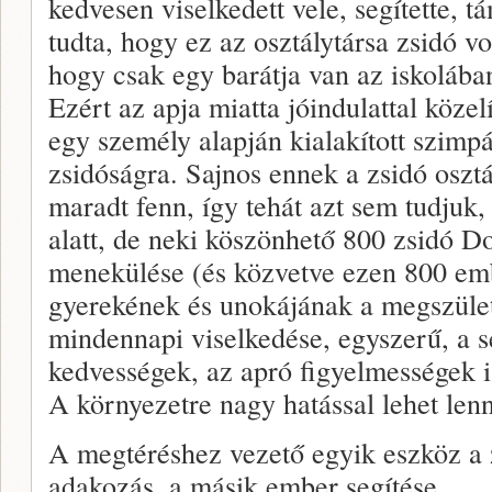
kedvesen viselkedett vele, segítette, t
tudta, hogy ez az osztálytársa zsidó vo
hogy csak egy barátja van az iskolában
Ezért az apja miatta jóindulattal közel
egy személy alapján kialakított szimpát
zsidóságra. Sajnos ennek a zsidó oszt
maradt fenn, így tehát azt sem tudjuk, 
alatt, de neki köszönhető 800 zsidó D
menekülése (és közvetve ezen 800 emb
gyerekének és unokájának a megszüle
mindennapi viselkedése, egyszerű, a
kedvességek, az apró figyelmességek is
A környezetre nagy hatással lehet lenn
A megtéréshez vezető egyik eszköz a 
adakozás, a másik ember segítése.