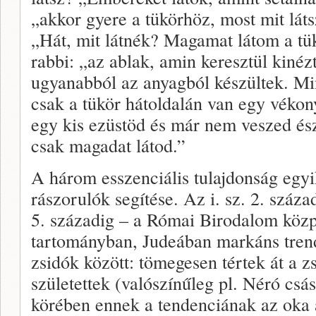
„akkor gyere a tükörhöz, most mit láts
„Hát, mit látnék? Magamat látom a tük
rabbi: „az ablak, amin keresztül kinézt
ugyanabból az anyagból készültek. Mi
csak a tükör hátoldalán van egy vékony
egy kis ezüstöd és már nem veszed és
csak magadat látod.”
A három esszenciális tulajdonság egyi
rászorulók segítése. Az i. sz. 2. száz
5. századig – a Római Birodalom közpo
tartományban, Judeában markáns trend
zsidók között: tömegesen tértek át a z
születettek (valószínűleg pl. Néró csás
körében ennek a tendenciának az oka a