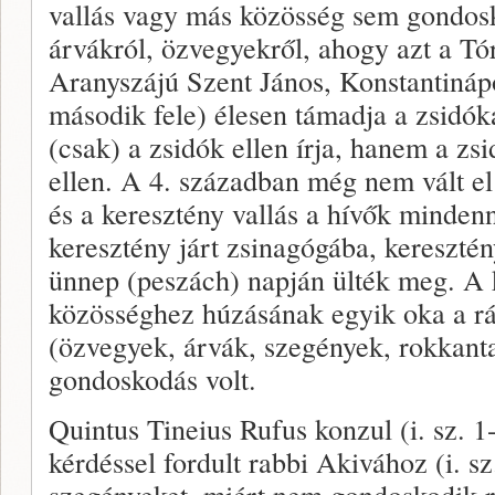
vallás vagy más közösség sem gondosk
árvákról, özvegyekről, ahogy azt a Tór
Aranyszájú Szent János, Konstantináp
második fele) élesen támadja a zsidók
(csak) a zsidók ellen írja, hanem a zsi
ellen. A 4. században még nem vált el
és a keresztény vallás a hívők minden
keresztény járt zsinagógába, keresztén
ünnep (peszách) napján ülték meg. A 
közösséghez húzásának egyik oka a rás
(özvegyek, árvák, szegények, rokkanta
gondoskodás volt.
Quintus Tineius Rufus konzul (i. sz. 1
kérdéssel fordult rabbi Akivához (i. sz
szegényeket, miért nem gondoskodik r