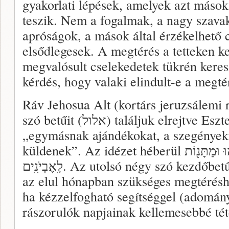
gyakorlati lépések, amelyek azt máso
teszik. Nem a fogalmak, a nagy szava
apróságok, a mások által érzékelhető 
elsődlegesek. A megtérés a tetteken ke
megvalósult cselekedetek tükrén keres
kérdés, hogy valaki elindult-e a megté
Ráv Jehosua Alt (kortárs jeruzsálemi r
szó betűit (אלול) találjuk elrejtve Eszter könyvében (9:22):
„egymásnak ajándékokat, a szegénye
küldenek”. Az idézet héberül וּמִשְׁלֹ֤חַ מָנוֹת֙ אִ֣ישׁ לְרֵעֵ֔הוּ וּמַתָּנ֖וֹת
לָֽאֶבְיֹנִֽים. Az utolsó négy szó kezdőbetűi az א-ל-ו-ל betűk. Szerinte
az elul hónapban szükséges megtéréshe
ha kézzelfogható segítséggel (adomán
rászorulók napjainak kellemesebbé tét