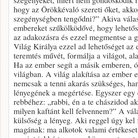
hogy az Örökkévaló szereti őket, akko
szegénységben tengődni?” Akiva válasz
embereket szűkölködővé, hogy lehetős
az adakozásra és ezzel megmentse a 
Világ Királya ezzel ad lehetőséget az
teremtés művét, formálja a világot, ala
Ha az ember segít a másik emberen, óri
világban. A világ alakítása az ember 
nemcsak a tenni akarás szükséges, ha
lényegének a megértése. Egyszer egy
rebbéhez: „rabbi, én a te chászidod ak
milyen kaftánt kell felvennem?” A vál
külsőség a lényeg. Aki reggel úgy kel
magának: ma alkotok valami értékeset