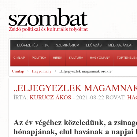
ELŐFIZETÉS
1%
SZEMINÁRIUM
ELŐADÁS
MÉDIAAJÁNLAT
CÍMLAP
POLITIKA
HÍREK
KULTÚRA
HAGYOMÁNY
TÖRTÉNELE
Címlap
Hagyomány
„Eljegyezlek magamnak örökre”
„ELJEGYEZLEK MAGAMNA
ÍRTA:
KURUCZ ÁKOS
-
2021-08-22
ROVAT:
HA
Az év végéhez közeledünk, a zsinagó
hónapjának, elul havának a napjai 