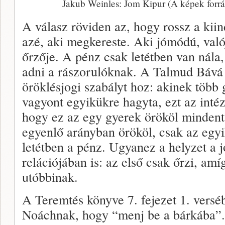
Jakub Weinles: Jom Kipur (A képek forr
A válasz röviden az, hogy rossz a kii
azé, aki megkereste. Aki jómódú, va
őrzője. A pénz csak letétben van nála,
adni a rászorulóknak. A Talmud Bává
öröklésjogi szabályt hoz: akinek több 
vagyont egyikükre hagyta, ezt az intéz
hogy ez az egy gyerek örököl minden
egyenlő arányban örököl, csak az egyi
letétben a pénz. Ugyanez a helyzet a 
relációjában is: az első csak őrzi, am
utóbbinak.
A Teremtés könyve 7. fejezet 1. verséb
Noáchnak, hogy “menj be a bárkába”.