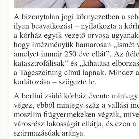
A bizonytalan jogi környezetben a se
ilyen beavatkozást – nyilatkozta a kór
a kórház egyik vezető orvosa ugyanak
hogy intézményük hamarosan „ismét v
amelyet immár 250 éve ellát”. Az ítél
katasztrofálisak” és „kihatása elborza
a Tageszeitung című lapnak. Mindez a
korlátozása – szögezte le.
A berlini zsidó kórház évente minteg
végez, ebből mintegy száz a vallási ind
moszlim fiúgyermekeken végzik, mive
városrész lakosságát ellátja, és ezen 
származásúak aránya.