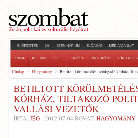
ELŐFIZETÉS
1%
SZEMINÁRIUM
ELŐADÁS
MÉDIAAJÁNLAT
CÍMLAP
POLITIKA
HÍREK
KULTÚRA
HAGYOMÁNY
TÖRTÉNELE
Címlap
Hagyomány
Betiltott körülmetélés: szófogadó kórház, tilta
BETILTOTT KÖRÜLMETÉLÉ
KÓRHÁZ, TILTAKOZÓ POLI
VALLÁSI VEZETŐK
ÍRTA:
JÉG
-
2012-07-04
ROVAT:
HAGYOMÁNY