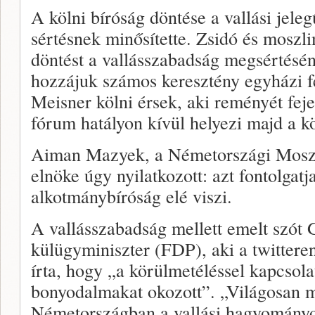
A kölni bíróság döntése a vallási jeleg
sértésnek minősítette. Zsidó és moszli
döntést a vallásszabadság megsértésén
hozzájuk számos keresztény egyházi fé
Meisner kölni érsek, aki reményét feje
fórum hatályon kívül helyezi majd a köl
Aiman Mazyek, a Németországi Mosz
elnöke úgy nyilatkozott: azt fontolgatj
alkotmánybíróság elé viszi.
A vallásszabadság mellett emelt szót
külügyminiszter (FDP), aki a twitteren
írta, hogy „a körülmetéléssel kapcsol
bonyodalmakat okozott”. „Világosan 
Németországban a vallási hagyományok