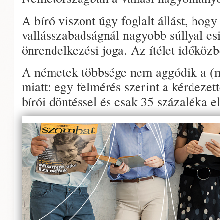
A bíró viszont úgy foglalt állást, hogy
vallásszabadságnál nagyobb súllyal es
önrendelkezési joga. Az ítélet időköz
A németek többsége nem aggódik a (
miatt: egy felmérés szerint a kérdezet
bírói döntéssel és csak 35 százaléka el