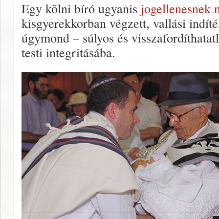
Egy kölni bíró ugyanis
jogellenesnek n
kisgyerekkorban végzett, vallási indít
úgymond – súlyos és visszafordíthatat
testi integritásába.