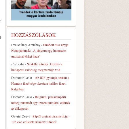
g
HOZZÁSZÓLÁSOK
l
Eva Mihály Amichay
-
Elrabolt túsz anyja
Netanjahunak: „A lányom egy hamaszos
unokával térhet haza”
sós csaba
-
Szakály Sándor: Horthy a
budapesti zsidóság megmentője volt
Domotor Laslo
-
Az IDF gyanúja szerint a
Hamász tüzérsége okozta a halálos tüzet
Rafahban
Domotor Laslo
-
Belgium: palesztinpárti
tömeg rátámadt egy izraeli turistára, eltörték
az állkapcsát
Gavriel Zeevi
-
Sáptól a gízai piramisokig –
125 éve született Benamy Sándor