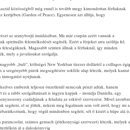
 haszid közösségből még ennél is tovább megy kimondottan férfiaknak
ke kertjében (Garden of Peace). Egyenesen azt állítja, hogy
 részt az aranyborjú imádásában. Ma már csupán azért vannak a
k spirituális felemelkedését segítsék. Ezért a férjeket arra szólítja fel,
eleségüknek. Magasabb szinten állnak a férfiaknál, így minden
iük, mely a javulásukat szolgálja.
nagyobb „buli”, költségei New Yorkban tízezer dollártól a csillagos égi
n a szegényebb párok megsegítésére sokféle alap létezik, melyek kamat
s támogatást nyújtanak.
t: kedves emberek teljesen önzetlenül nemcsak pénzt adtak, hanem
t és a rabbi szolgáltatásait is ingyen kapjuk – mondja Daniella, egy
nyasszony családjának a feladata az esküvő szervezése. Mivel azonba
ak segíteni, el se jöttek, nekem meg fogalmam sem volt arról, hogy mi a
arátkoztunk, hogy végül mindenben segített, sőt ő kísért a hüpe alá is
parancsolat, számos gemach (jótékonysági szervezet) létezik, melyek 
terítőkön át a daloskönyvig