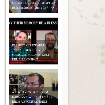
MEGÁLLAPODÁST KÖTÖTT AZ
y
IRÁNI HÁBORÚ ÁRNYÉKÁBAN
ELESETT KÉT IZRAELI
TARTALÉKOS, NÉGY
SÚLYOSAN MEGSEBESÜLT
DÉL-LIBANONBAN
A KÖVETKEZŐ JOBBOLDALI
KORMÁNY AZ LEGFELSŐBB
a
BÍRÓSÁG FÖLÉ RENDELT