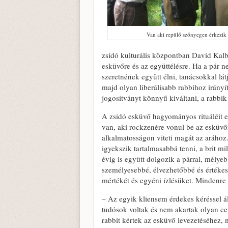
Van aki repülő szőnyegen érkezik
zsidó kulturális központban David Kalb
esküvőre és az együttélésre. Ha a pár n
szeretnének együtt élni, tanácsokkal lá
majd olyan liberálisabb rabbihoz irányít
jogosítványt könnyű kiváltani, a rabbik m
A zsidó esküvő hagyományos rituáléit e
van, aki rockzenére vonul be az esküvő
alkalmatosságon viteti magát az arához.
igyekszik tartalmasabbá tenni, a brit m
évig is együtt dolgozik a párral, mély
személyesebbé, élvezhetőbbé és értéke
mértékét és egyéni ízlésüket. Mindenre 
– Az egyik kliensem érdekes kéréssel ál
tudósok voltak és nem akartak olyan c
rabbit kértek az esküvő levezetéséhez, m