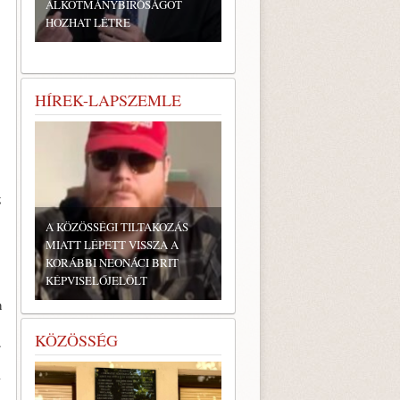
ALKOTMÁNYBÍRÓSÁGOT
HOZHAT LÉTRE
HÍREK-LAPSZEMLE
g
A KÖZÖSSÉGI TILTAKOZÁS
MIATT LÉPETT VISSZA A
KORÁBBI NEONÁCI BRIT
KÉPVISELŐJELÖLT
n
KÖZÖSSÉG
.
a