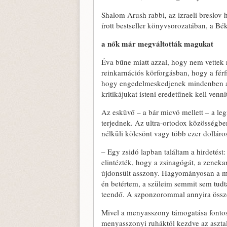
Shalom Arush rabbi, az izraeli breslov
írott bestseller könyvsorozatában, a Bé
a nők már megváltották magukat
Éva bűne miatt azzal, hogy nem vettek
reinkarnációs körforgásban, hogy a férfia
hogy engedelmeskedjenek mindenben a f
kritikájukat isteni eredetűnek kell venn
Az esküvő – a bár micvó mellett – a leg
terjednek. Az ultra-ortodox közösségbe
nélküli kölcsönt vagy több ezer dolláro
– Egy zsidó lapban találtam a hirdetés
elintézték, hogy a zsinagógát, a zenekar
újdonsült asszony. Hagyományosan a me
én betértem, a szüleim semmit sem tudt
teendő. A szponzorommal annyira összeb
Mivel a menyasszony támogatása fontos 
menyasszonyi ruháktól kezdve az asztal