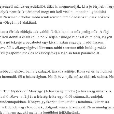
yengeti már az egyedülállók útját is: megmondják, ki a jó férjnek- vag
elyik nem; ki kit érdemel meg; mit kell viselni, mondani, gondolni
m Newman ortodox rabbi rendszeresen tart előadásokat, csak nőknek
en vőlegénnyé alakítani.
n a férfiak elfelejtettek valódi férfiak lenni, a nők pedig nők. A férj-
 kell dobni a csalit (pl. a nő viseljen csillogó ruhákat és mindig legyen
it, a nő tekerje a pecabotot egy kicsit, aztán engedje, hadd ússzon.
közvetítő tevékenységével Newman rabbi szeretne több boldog zsidó
’vu (szaporodjatok és sokasodjatok) a legelső tórai parancsolat.
ebbecin elsősorban a gazdagok társközvetítője. Könyvei és heti cikkei
n a harmadik fél a házasságban. Ha őt bevonják, nő az áldások száma. Ha
 The Mystery of Marriage (A házasság rejtélye) a házasság misztikus
al ötvözve: a férj és a feleség lelke egy tőről származik, uniójuk
mindennapokban. Könyve gyakorlati útmutatót is tartalmaz: kitartásra
ek véletlenek vagy tévedések, dolgunk van a társunkkal. Nem mindig az 
let, hanem az, aki mellett a legtöbbet fejlődhetünk.