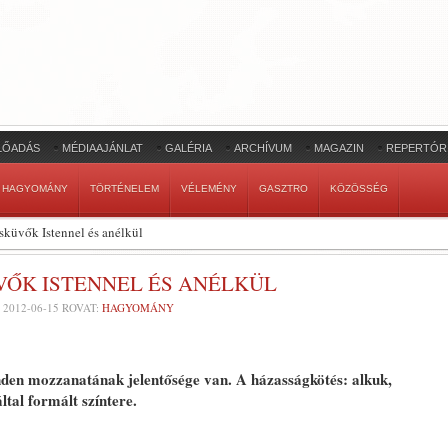
LŐADÁS
MÉDIAAJÁNLAT
GALÉRIA
ARCHÍVUM
MAGAZIN
REPERTÓR
HAGYOMÁNY
TÖRTÉNELEM
VÉLEMÉNY
GASZTRO
KÖZÖSSÉG
sküvők Istennel és anélkül
VŐK ISTENNEL ÉS ANÉLKÜL
-
2012-06-15
ROVAT:
HAGYOMÁNY
den mozzanatának jelentősége van. A házasságkötés: alkuk,
ltal formált színtere.