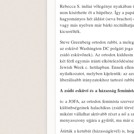
Rebecca S. indiai vőlegénye nyakában in
nem kísérhette őt a hüpéhez. Így a papá
hagyományos hét áldást (seva brachot) c
vagy más nyelven már bárki recitálhatja
kicserélték.
Steve Greenberg ortodox rabbi, a meleg 
az esküvő Washington DC polgári joga s
zsidó esküvőnek). Az ortodox kiddusin
két férfi egymás iránti elköteleződéséne
Jewish Week c. hetilapban. Ennek ellené
nyilatkozatot, melyben kijelentik: az 
liberálisabb irányzatokhoz tartozó rab
A zsidó esküvő és
a házasság feminist
is: a JOFA, az ortodox feminista szerveze
különbségeinek halachikus (zsidó törvé
miként vállalhat aktívabb részt a nő a
menyasszony ujjára a gyűrűt, ma már e
Átírták a ketubát (házasságlevél) is, ho