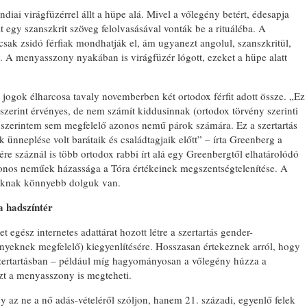
diai virágfüzérrel állt a hüpe alá. Mivel a vőlegény betért, édesapja
t egy szanszkrit szöveg felolvasásával vonták be a rituáléba. A
sak zsidó férfiak mondhatják el, ám ugyanezt angolul, szanszkritül,
. A menyasszony nyakában is virágfüzér lógott, ezeket a hüpe alatt
jogok élharcosa tavaly novemberben két ortodox férfit adott össze. „Ez
zerint érvényes, de nem számít kiddusinnak (ortodox törvény szerinti
 szerintem sem megfelelő azonos nemű párok számára. Ez a szertartás
k ünneplése volt barátaik és családtagjaik előtt” – írta Greenberg a
re száznál is több ortodox rabbi írt alá egy Greenbergtől elhatárolódó
azonos neműek házassága a Tóra értékeinek megszentségtelenítése. A
biknak könnyebb dolguk van.
a hadszíntér
t egész internetes adattárat hozott létre a szertartás gender-
nyeknek megfelelő) kiegyenlítésére. Hosszasan értekeznek arról, hogy
 szertartásban – például míg hagyományosan a vőlegény húzza a
zt a menyasszony is megteheti.
gy az ne a nő adás-vételéről szóljon, hanem 21. századi, egyenlő felek