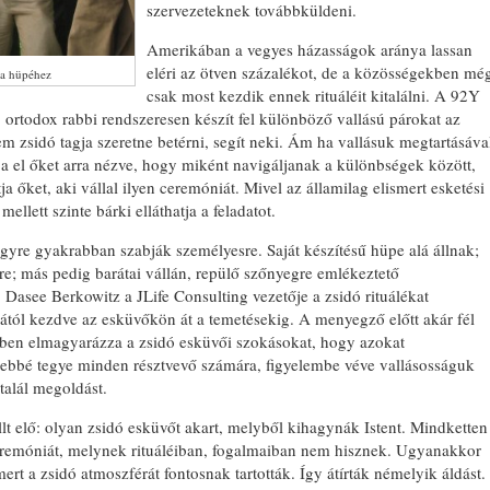
szervezeteknek továbbküldeni.
Amerikában a vegyes házasságok aránya lassan
eléri az ötven százalékot, de a közösségekben mé
 a hüpéhez
csak most kezdik ennek rituáléit kitalálni. A 92Y
 ortodox rabbi rendszeresen készít fel különböző vallású párokat az
em zsidó tagja szeretne betérni, segít neki. Ám ha vallásuk megtartásáva
tja el őket arra nézve, hogy miként navigáljanak a különbségek között,
ja őket, aki vállal ilyen ceremóniát. Mivel az államilag elismert esketési
ellett szinte bárki elláthatja a feladatot.
gyre gyakrabban szabják személyesre. Saját készítésű hüpe alá állnak;
re; más pedig barátai vállán, repülő szőnyegre emlékeztető
 Dasee Berkowitz a JLife Consulting vezetője a zsidó rituálékat
ilától kezdve az esküvőkön át a temetésekig. A menyegző előtt akár fél
ebben elmagyarázza a zsidó esküvői szokásokat, hogy azokat
sebbé tegye minden résztvevő számára, figyelembe véve vallásosságuk
talál megoldást.
lt elő: olyan zsidó esküvőt akart, melyből kihagynák Istent. Mindketten
eremóniát, melynek rituáléiban, fogalmaiban nem hisznek. Ugyanakkor
ert a zsidó atmoszférát fontosnak tartották. Így átírták némelyik áldást.