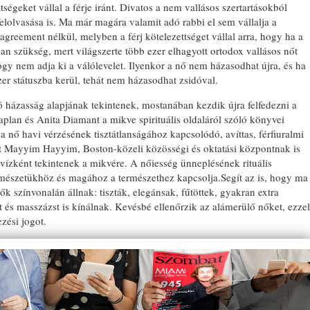
tségeket vállal a férje iránt. Divatos a nem vallásos szertartásokból
elolvasása is. Ma már magára valamit adó rabbi el sem vállalja a
agreement nélkül, melyben a férj kötelezettséget vállal arra, hogy ha a
 van szükség, mert világszerte több ezer elhagyott ortodox vallásos nőt
hogy nem adja ki a válólevelet. Ilyenkor a nő nem házasodhat újra, és ha
er státuszba kerül, tehát nem házasodhat zsidóval.
idó házasság alapjának tekintenek, mostanában kezdik újra felfedezni a
plan és Anita Diamant a mikve spirituális oldaláról szóló könyvei
 nő havi vérzésének tisztátlanságához kapcsolódó, avíttas, férfiuralmi
ott Mayyim Hayyim, Boston-közeli közösségi és oktatási központnak is
vízként tekintenek a mikvére. A nőiesség ünneplésének rituális
ermészetükhöz és magához a természethez kapcsolja.Segít az is, hogy ma
k színvonalán állnak: tiszták, elegánsak, fűtöttek, gyakran extra
t és masszázst is kínálnak. Kevésbé ellenőrzik az alámerülő nőket, ezzel
ezési jogot.