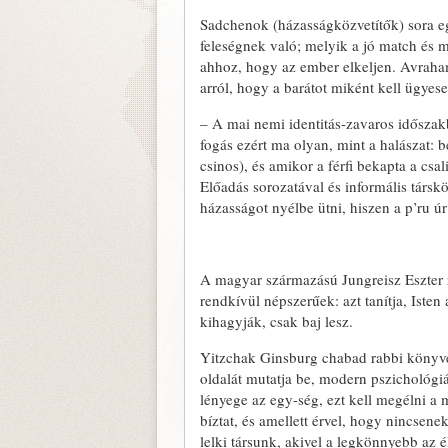
Sadchenok (házasságközvetítők) sora eg
feleségnek való; melyik a jó match és m
ahhoz, hogy az ember elkeljen. Avraha
arról, hogy a barátot miként kell ügyes
– A mai nemi identitás-zavaros időszakba
fogás ezért ma olyan, mint a halászat: be
csinos), és amikor a férfi bekapta a csal
Előadás sorozatával és informális társ
házasságot nyélbe ütni, hiszen a p’ru úr
A magyar származású Jungreisz Eszter r
rendkívül népszerűek: azt tanítja, Iste
kihagyják, csak baj lesz.
Yitzchak Ginsburg chabad rabbi könyve,
oldalát mutatja be, modern pszichológiáv
lényege az egy-ség, ezt kell megélni a 
bíztat, és amellett érvel, hogy nincsen
lelki társunk, akivel a legkönnyebb az é