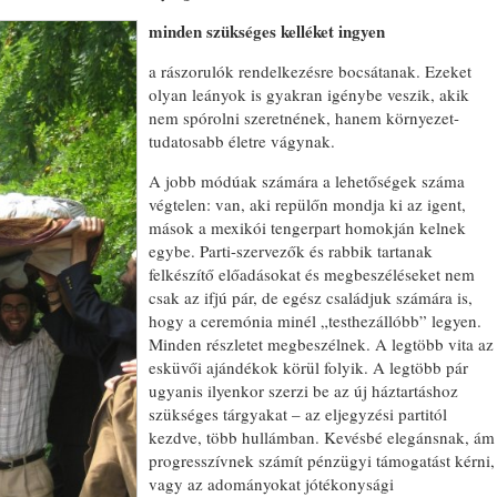
minden szükséges kelléket ingyen
a rászorulók rendelkezésre bocsátanak. Ezeket
olyan leányok is gyakran igénybe veszik, akik
nem spórolni szeretnének, hanem környezet-
tudatosabb életre vágynak.
A jobb módúak számára a lehetőségek száma
végtelen: van, aki repülőn mondja ki az igent,
mások a mexikói tengerpart homokján kelnek
egybe. Parti-szervezők és rabbik tartanak
felkészítő előadásokat és megbeszéléseket nem
csak az ifjú pár, de egész családjuk számára is,
hogy a ceremónia minél „testhezállóbb” legyen.
Minden részletet megbeszélnek. A legtöbb vita az
esküvői ajándékok körül folyik. A legtöbb pár
ugyanis ilyenkor szerzi be az új háztartáshoz
szükséges tárgyakat – az eljegyzési partitól
kezdve, több hullámban. Kevésbé elegánsnak, ám
progresszívnek számít pénzügyi támogatást kérni,
vagy az adományokat jótékonysági