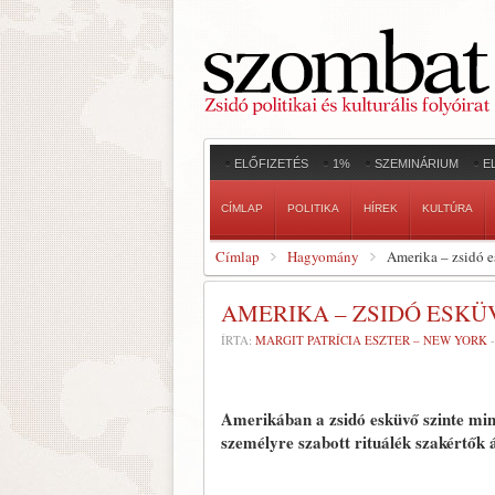
ELŐFIZETÉS
1%
SZEMINÁRIUM
E
CÍMLAP
POLITIKA
HÍREK
KULTÚRA
Címlap
Hagyomány
Amerika – zsidó e
AMERIKA – ZSIDÓ ESKÜ
ÍRTA:
MARGIT PATRÍCIA ESZTER – NEW YORK
Amerikában a zsidó esküvő szinte min
személyre szabott rituálék szakértők á