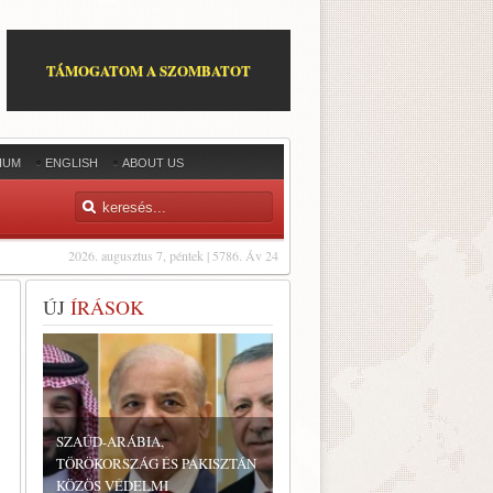
TÁMOGATOM A SZOMBATOT
IUM
ENGLISH
ABOUT US
2026. augusztus 7, péntek | 5786. Áv 24
ÚJ
ÍRÁSOK
SZAÚD-ARÁBIA,
TÖRÖKORSZÁG ÉS PAKISZTÁN
KÖZÖS VÉDELMI