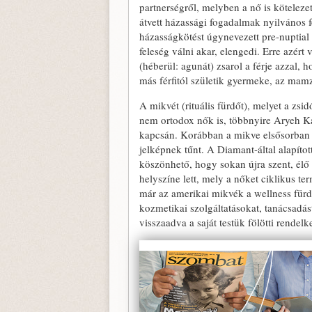
partnerségről, melyben a nő is kötelezet
átvett házassági fogadalmak nyilvános f
házasságkötést úgynevezett pre-nuptial 
feleség válni akar, elengedi. Erre azért
(héberül: agunát) zsarol a férje azzal, 
más férfitól születik gyermeke, az mamz
A mikvét (rituális fürdőt), melyet a zs
nem ortodox nők is, többnyire Aryeh Ka
kapcsán. Korábban a mikve elsősorban a
jelképnek tűnt. A Diamant-által alapít
köszönhető, hogy sokan újra szent, élő 
helyszíne lett, mely a nőket ciklikus t
már az amerikai mikvék a wellness fürdő
kozmetikai szolgáltatásokat, tanácsadás
visszaadva a saját testük fölötti rendelk