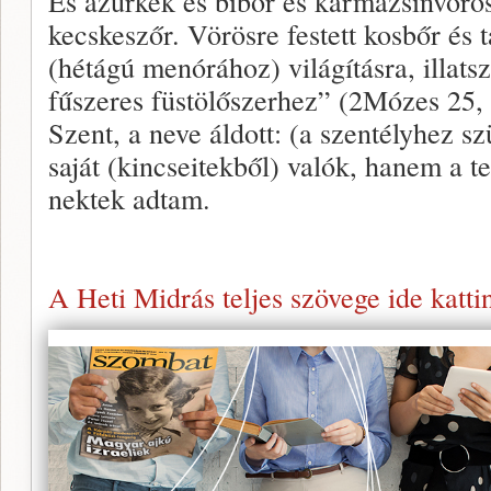
És azúrkék és bíbor és karmazsinvörös
kecskeszőr. Vörösre festett kosbőr és t
(hétágú menórához) világításra, illats
fűszeres füstölőszerhez” (2Mózes 25,
Szent, a neve áldott: (a szentélyhez 
saját (kincseitekből) valók, hanem a 
nektek adtam.
A Heti Midrás teljes szövege ide katti