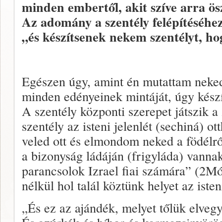
minden embertől, akit szíve arra ös
Az adomány a szentély felépítéséhez
„és készítsenek nekem szentélyt, h
Egészen úgy, amint én mutattam neked 
minden edényeinek mintáját, úgy kész
A szentély központi szerepet játszik a
szentély az isteni jelenlét (sechiná) o
veled ott és elmondom neked a födélrő
a bizonyság ládáján (frigyláda) vanna
parancsolok Izrael fiai számára” (2Mó
nélkül hol talál köztünk helyet az isten
„És ez az ajándék, melyet tőlük elvegy