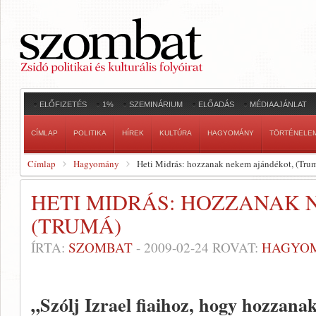
ELŐFIZETÉS
1%
SZEMINÁRIUM
ELŐADÁS
MÉDIAAJÁNLAT
CÍMLAP
POLITIKA
HÍREK
KULTÚRA
HAGYOMÁNY
TÖRTÉNELE
Címlap
Hagyomány
Heti Midrás: hozzanak nekem ajándékot, (Tru
HETI MIDRÁS: HOZZANAK 
(TRUMÁ)
ÍRTA:
SZOMBAT
-
2009-02-24
ROVAT:
HAGYO
„Szólj Izrael fiaihoz, hogy hozzan