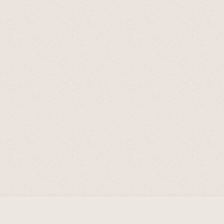
A Szombat Magazin a felhasználói élmény fokozása érdekében sütik