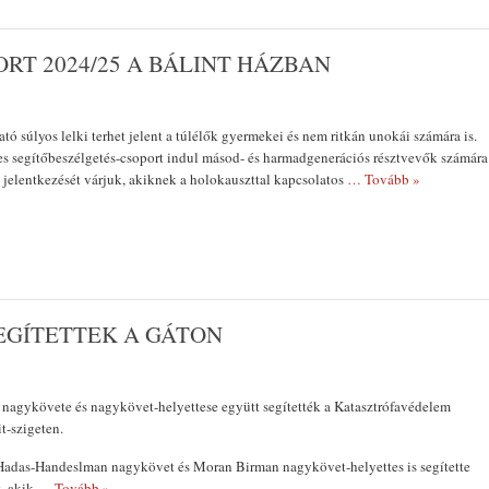
RT 2024/25 A BÁLINT HÁZBAN
tó súlyos lelki terhet jelent a túlélők gyermekei és nem ritkán unokái számára is.
s segítőbeszélgetés-csoport indul másod- és harmadgenerációs résztvevők számára
jelentkezését várjuk, akiknek a holokauszttal kapcsolatos
… Tovább »
EGÍTETTEK A GÁTON
 nagykövete és nagykövet-helyettese együtt segítették a Katasztrófavédelem
t-szigeten.
adas-Handeslman nagykövet és Moran Birman nagykövet-helyettes is segítette
t, akik
… Tovább »