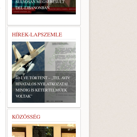
SÚLYOSAN MEGSEBESÜLT
DÉL-LIBANONBAN
HÍREK-LAPSZEMLE
40 ÉVE TÖRTÉNT – „TEL AVIV
HIVATALOS NYILATKOZATAI
MINDIG IS KÉTÉRTELMŰEK
VOLTAK”
KÖZÖSSÉG