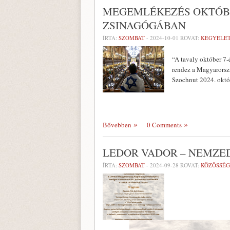
MEGEMLÉKEZÉS OKTÓBE
ZSINAGÓGÁBAN
ÍRTA:
SZOMBAT
-
2024-10-01
ROVAT:
KEGYELE
“A tavaly október 7-
rendez a Magyarorsz
Szochnut 2024. októb
Bővebben
0 Comments
LEDOR VADOR – NEMZ
ÍRTA:
SZOMBAT
-
2024-09-28
ROVAT:
KÖZÖSSÉG