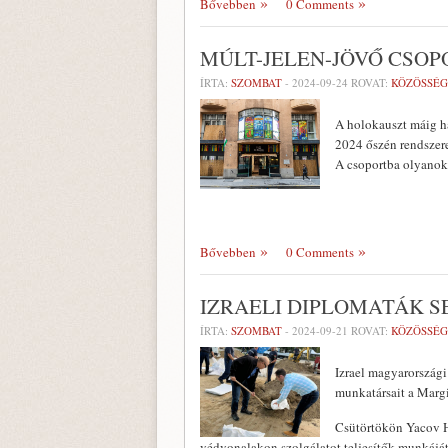
Bővebben
0 Comments
MÚLT-JELEN-JÖVŐ CSOPO
ÍRTA:
SZOMBAT
-
2024-09-24
ROVAT:
KÖZÖSSÉG
A holokauszt máig ha
2024 őszén rendszere
A csoportba olyanok 
Bővebben
0 Comments
IZRAELI DIPLOMATÁK S
ÍRTA:
SZOMBAT
-
2024-09-21
ROVAT:
KÖZÖSSÉG
Izrael magyarországi
munkatársait a Margi
Csütörtökön Yacov H
védvonalakon szolgálatot teljesítők munkájá