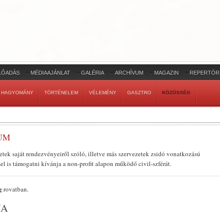
LŐADÁS
MÉDIAAJÁNLAT
GALÉRIA
ARCHÍVUM
MAGAZIN
REPERTÓR
HAGYOMÁNY
TÖRTÉNELEM
VÉLEMÉNY
GASZTRO
KÖZÖSSÉG
UM
ek saját rendezvényeiről szóló, illetve más szervezetek zsidó vonatkozású
l is támogatni kívánja a non-profit alapon működő civil-szférát.
g
rovatban.
JA