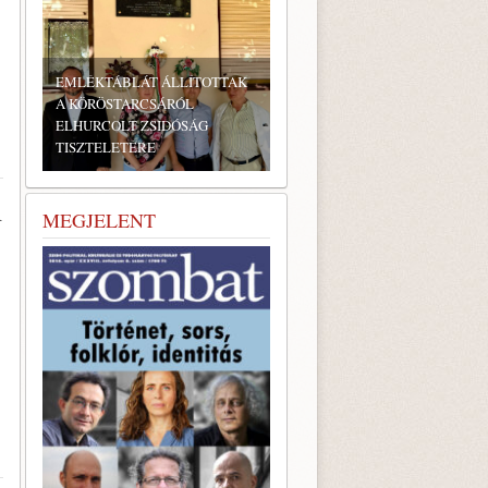
BONYHÁDI ZSIDÓ NAPOK
R
MEGJELENT