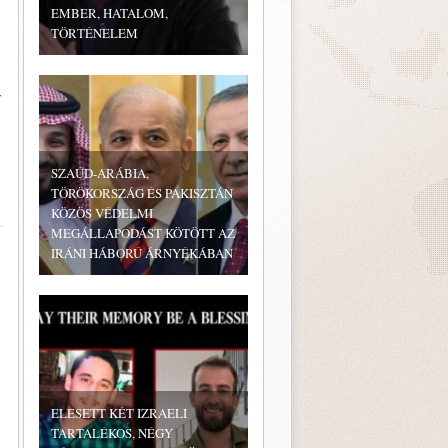
EMBER, HATALOM,
TÖRTÉNELEM
y
SZAÚD-ARÁBIA,
TÖRÖKORSZÁG ÉS PAKISZTÁN
KÖZÖS VÉDELMI
MEGÁLLAPODÁST KÖTÖTT AZ
IRÁNI HÁBORÚ ÁRNYÉKÁBAN
ELESETT KÉT IZRAELI
TARTALÉKOS, NÉGY