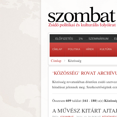
ELŐFIZETÉS
1%
SZEMINÁRIUM
E
CÍMLAP
POLITIKA
HÍREK
KULTÚRA
Címlap
Közösség
‘KÖZÖSSÉG’ ROVAT ARCHÍV
Közösség rovatunkban döntően zsidó szervezet
híradásai jelennek meg. Szerkesztőségünk ezze
609
161
180
Közössé
Összesen
találat (
-
) a(z)
A MŰVÉSZ KITÁRT AJTA
ÍRTA:
SZOMBAT
-
2024-10-29
ROVAT:
KÖZÖSSÉG