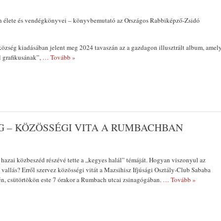
n élete és vendégkönyvei – könyvbemutató az Országos Rabbiképző-Zsidó
özség kiadásában jelent meg 2024 tavaszán az a gazdagon illusztrált album, amel
 grafikusának”,
… Tovább »
G – KÖZÖSSÉGI VITA A RUMBACHBAN
 hazai közbeszéd részévé tette a „kegyes halál” témáját. Hogyan viszonyul az
 vallás? Erről szervez közösségi vitát a Mazsihisz Ifjúsági Osztály-Club Sababa
n, csütörtökön este 7 órakor a Rumbach utcai zsinagógában.
… Tovább »