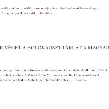
csodát című multimédiás show zenéje a Kossuth-díjas Jávori Ferenc (Fegya)
, Artisjus-díjas Havas Judit
… Tovább »
ÉR VÉGET A HOLOKAUSZT-TÁRLAT A MAGYA
ér az „Így történt. A holokauszt emlékezete szemtanú művészek alkotásain” című
Nemzeti Galériában. A Magyar Zsidó Múzeum és Levéltár közreműködésével
róeseményén Farkas Zsófia kurátor tart tárlatvezetést,
… Tovább »