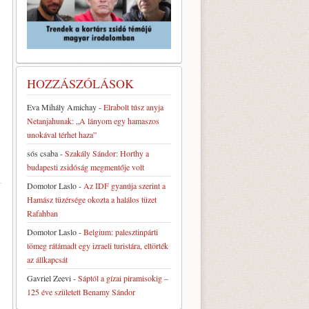
HOZZÁSZÓLÁSOK
Eva Mihály Amichay
-
Elrabolt túsz anyja
Netanjahunak: „A lányom egy hamaszos
unokával térhet haza”
sós csaba
-
Szakály Sándor: Horthy a
budapesti zsidóság megmentője volt
Domotor Laslo
-
Az IDF gyanúja szerint a
Hamász tüzérsége okozta a halálos tüzet
Rafahban
Domotor Laslo
-
Belgium: palesztinpárti
tömeg rátámadt egy izraeli turistára, eltörték
az állkapcsát
Gavriel Zeevi
-
Sáptól a gízai piramisokig –
125 éve született Benamy Sándor