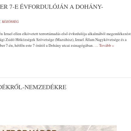
R 7-E ÉVFORDULÓJÁN A DOHÁNY-
T
,
KÖZÖSSÉG
én Izrael ellen elkövetett terrortámadás első évfordulója alkalmából megemlékezést
ági Zsidó Hitközségek Szövetsége (Mazsihisz), Izrael Állam Nagykövetsége és a
er 7-én, hétfőn este 7 órától a Dohány utcai zsinagógában.
… Tovább »
EDÉKRŐL-NEMZEDÉKRE