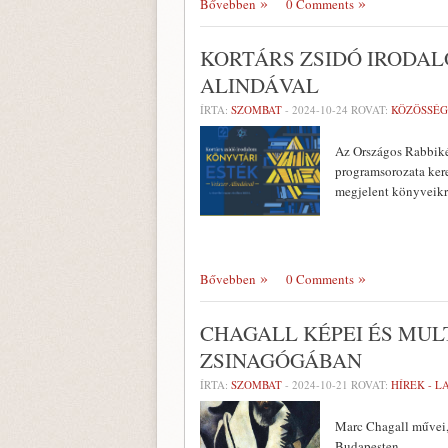
Bővebben
0 Comments
KORTÁRS ZSIDÓ IRODAL
ALINDÁVAL
ÍRTA:
SZOMBAT
-
2024-10-24
ROVAT:
KÖZÖSSÉG
Az Országos Rabbiké
programsorozata kere
megjelent könyveikrő
Bővebben
0 Comments
CHAGALL KÉPEI ÉS MUL
ZSINAGÓGÁBAN
ÍRTA:
SZOMBAT
-
2024-10-21
ROVAT:
HÍREK - 
Marc Chagall művei,
Budapesten.