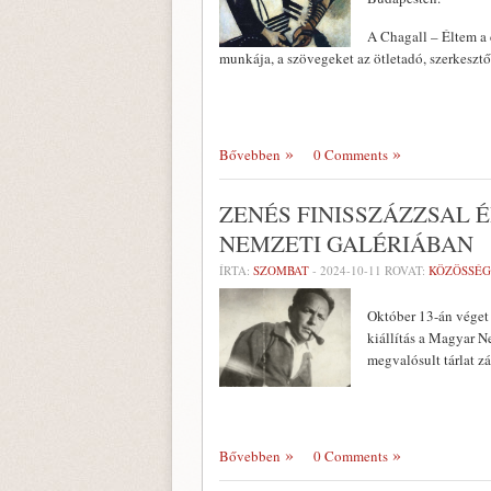
A Chagall – Éltem a 
munkája, a szövegeket az ötletadó, szerkesztő
Bővebben
0 Comments
ZENÉS FINISSZÁZZSAL 
NEMZETI GALÉRIÁBAN
ÍRTA:
SZOMBAT
-
2024-10-11
ROVAT:
KÖZÖSSÉG
Október 13-án véget 
kiállítás a Magyar 
megvalósult tárlat zá
Bővebben
0 Comments