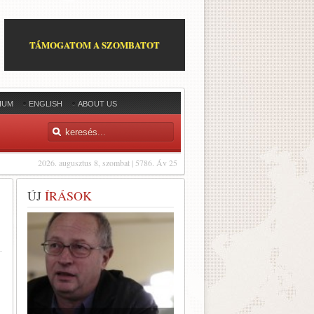
TÁMOGATOM A SZOMBATOT
IUM
ENGLISH
ABOUT US
2026. augusztus 8, szombat | 5786. Áv 25
ÚJ
ÍRÁSOK