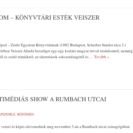
OM – KÖNYVTÁRI ESTÉK VEISZER
pző – Zsidó Egyetem Könyvtárának (1082 Budapest, Scheiber Sándor utca 2.)
tében Veiszer Alinda beszélget egy-egy kortárs magyar íróval irodalomról, nemrég
l és zsidó témáikról, az identitások sokszínűségéről és
… Tovább »
TIMÉDIÁS SHOW A RUMBACH UTCAI
LAPSZEMLE
,
KÖZÖSSÉG
 versei és képei elevenednek meg november 3-án a Rumbach utcai zsinagógában