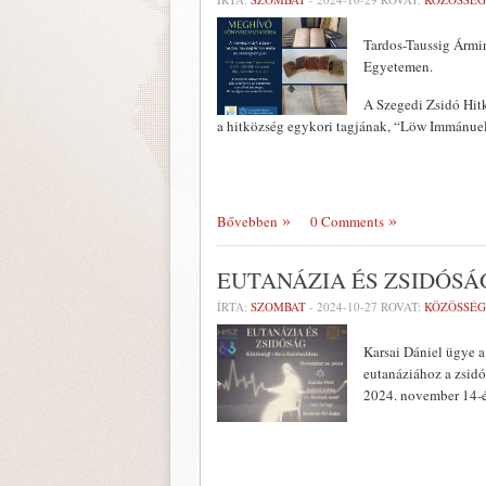
Tardos-Taussig Ármi
Egyetemen.
A Szegedi Zsidó Hitk
a hitközség egykori tagjának, “Löw Immánuel
Bővebben
0 Comments
EUTANÁZIA ÉS ZSIDÓSÁ
ÍRTA:
SZOMBAT
-
2024-10-27
ROVAT:
KÖZÖSSÉG
Karsai Dániel ügye a
eutanáziához a zsidó
2024. november 14-é