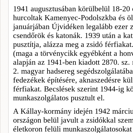
1941 augusztusában körülbelül 18-20 
hurcoltak Kamenyec-Podolszkba és öl
januárjában Újvidéken legalább ezer 
csendőrök és katonák. 1939 után a ka
pusztítja, alázza meg a zsidó férfiakat
(maga a törvénycikk egyébként a honv
alapján az 1941-ben kiadott 2870. sz. 
2. magyar hadsereg segédszolgálatában
fedezékek építésére, aknaszedésre küld
férfiakat. Becslések szerint 1944-ig k
munkaszolgálatos pusztult el.
A Kállay-kormány idején 1942 márciu
or
szágon belül javult a zsidókkal sz
életkoron felüli munkaszolgálatosokat 