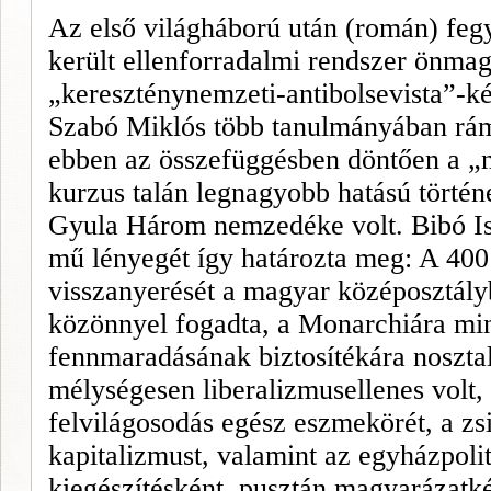
Az első világháború után (román) feg
került ellenforradalmi rendszer önmag
„kereszténynemzeti-antibolsevista”-kén
Szabó Miklós több tanulmányában rámu
ebben az összefüggésben döntően a „ne
kurzus talán legnagyobb hatású történ
Gyula Három nemzedéke volt. Bibó Is
mű lényegét így határozta meg: A 400 
visszanyerését a magyar középosztálybe
közönnyel fogadta, a Monarchiára min
fennmaradásának biztosítékára nosztal
mélységesen liberalizmusellenes volt, 
felvilágosodás egész eszmekörét, a zs
kapitalizmust, valamint az egyházpoli
kiegészítésként, pusztán magyarázatk