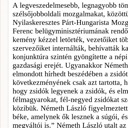
A legveszedelmesebb, legnagyobb töm
szélsőjobboldali mozgalmakat, közöttü
Nyilaskeresztes Párt-Hungarista Mozg
Ferenc belügyminisztériumának rendőre
kemény kézzel letörték, vezetőiket tö
szervezőiket internálták, behívatták 
konjunktúra szintén gyöngítette a népi
gazdasági erejét. Ugyanakkor Németh
elmondott hírhedt beszédében a zsidót
következményének csak azt tartotta,
hogy zsidók legyenek a zsidók, és el
félmagyarokat, fél-negyed zsidókat sz
közibük. Németh László figyelmeztette
béke, amelynek ők lesznek a súgói, és
megváltói is.” Németh László utalt az 