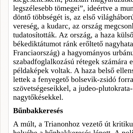
legszélesebb tömegei”, ideértve a mun
döntő többségét is, az első világhábor
vereség, a kudarc, az ország megcsonk
tudatosították. Az ország, a haza külső
békediktátumot ránk erőltető nagyhat
Franciaország) a hagyományos urbánus
szabadfoglalkozású rétegek számára 
példaképek voltak. A haza belső elle
lettek a fenyegető bolsevik-zsidó
for
r
szövetségeseikkel, a judeo-plutokrat
nagytőkésekkel.
Bűnbakkeresés
A múlt, a Trianonhoz vezető út kritiku
helyébe a bűnbakkeresés lépett. A polit