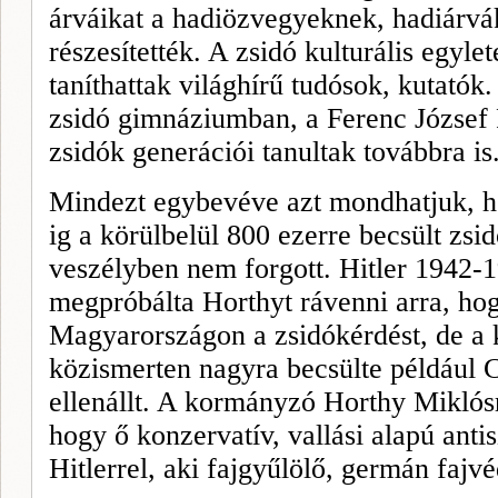
árváikat a hadiözvegyeknek, hadiárvák
részesítették. A zsidó kulturális egyle
taníthattak világhírű tudósok, kutatók
zsidó gimnáziumban, a Ferenc Józse
zsidók generációi tanultak továbbra is
Mindezt egybevéve azt mondhatjuk, 
ig a körülbelül 800 ezerre becsült zsi
veszélyben nem forgott. Hitler 1942-1
megpróbálta Horthyt rávenni arra, ho
Magyarországon a zsidókérdést, de a
közismerten nagyra becsülte például C
ellenállt. A kormányzó Horthy Miklósr
hogy ő konzervatív, vallási alapú antis
Hitler­rel, aki fajgyűlölő, germán fajvé