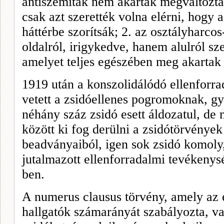
antiszemiták nem akarták megváltoztat
csak azt szerették volna elérni, hogy a
háttérbe szorítsák; 2. az osztályharco
oldalról, irigykedve, hanem alulról sz
amelyet teljes egészében meg akartak
1919 után a konszolidálódó ellenforr
vetett a zsidóellenes pogromoknak, g
néhány száz zsidó esett áldozatul, de
között ki fog derülni a zsidótörvények
beadványaiból, igen sok zsidó komoly
jutalmazott ellenforradalmi tevékenysé
ben.
A numerus clausus törvény, amely az 
hallgatók számarányát szabályozta, va