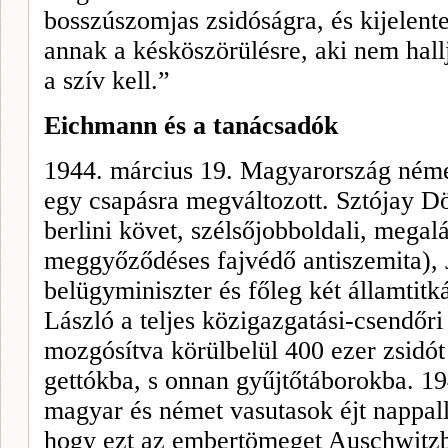
bosszúszomjas zsidóságra, és kijelent
annak a késköszörülésre, aki nem hal
a szív kell.”
Eichmann és a tanácsadók
1944. március 19. Magyarország néme
egy csapásra megváltozott. Sztójay D
berlini követ, szélsőjobboldali, mega
meggyőződéses fajvédő antiszemita), 
belügyminiszter és főleg két államtit
László a teljes közigazgatási-csendőri
mozgósítva körülbelül 400 ezer zsidót 
gettókba, s onnan gyűjtőtáborokba. 194
magyar és német vasutasok éjt nappall
hogy ezt az embertömeget Auschwitzba