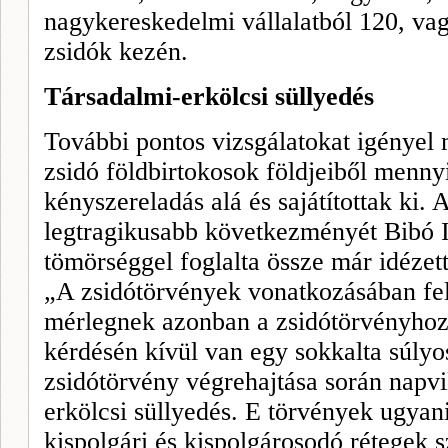
nagykereskedelmi vállalatból 120, vag
zsidók kezén.
Társadalmi-erkölcsi süllyedés
További pontos vizsgálatokat igényel 
zsidó földbirtokosok földjeiből mennyi
kényszereladás alá és sajátítottak ki. 
legtragikusabb következményét Bibó I
tömörséggel foglalta össze már idéze
„A zsidótörvények vonatkozásában felá
mérlegnek azon
ban
a zsidótörvényhoz
kérdésén kívül van egy sokkalta súlyos
zsidótörvény végrehajtása során napvil
erkölcsi süllyedés. E törvények ugyani
kispolgári és kispolgárosodó rétegek 