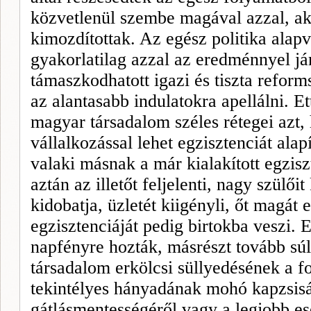
közvetlenül szembe magával azzal, aki
kimozdítottak. Az egész politika alap
gyakorlatilag azzal az eredménnyel já
támaszkodhatott igazi és tiszta refor
az alantasabb indulatokra apellálni. E
magyar társadalom széles rétegei azt
vállalkozással lehet egzisztenciát ala
valaki másnak a már kialakított egzisz
aztán az illetőt feljelenti, nagy­ szülőit
kidobatja, üzletét kiigényli, őt magát e
egzisztenciáját pe
dig
birtokba veszi. 
napfényre hozták, másrészt tovább sú
társadalom erkölcsi süllyedésének a f
tekintélyes hányadának mohó kapzsis
gátlásmentességéről vagy a legjobb ese