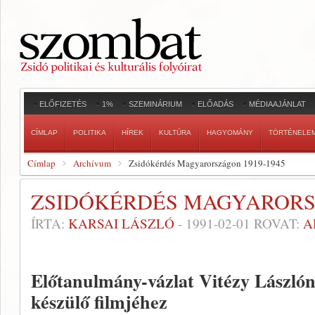
ELŐFIZETÉS
1%
SZEMINÁRIUM
ELŐADÁS
MÉDIAAJÁNLAT
CÍMLAP
POLITIKA
HÍREK
KULTÚRA
HAGYOMÁNY
TÖRTÉNELE
Címlap
Archívum
Zsidókérdés Magyarországon 1919-1945
ZSIDÓKÉRDÉS MAGYARORSZ
ÍRTA:
KARSAI LÁSZLÓ
-
1991-02-01
ROVAT:
A
Előtanulmány-vázlat Vitézy Lászlón
készülő filmjéhez