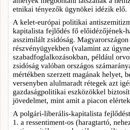
amelyek megbontani látszanak a nemze
etnikai tényezők ügynökei idézik elő.
A kelet-európai politikai antiszemitizm
kapitalista fejlődés fő előidézőjének-
asszimilált zsidóság. Magyarországon 
részvényügyekben (valamint az úgyne
szabadfoglalkozásokban, például orvos
zsidóság való
ban
országos számarány
mértékben szerzett magának helyet, be
versenyben alulmaradt rétegek azt igé
gazdaságpolitikai eszközökkel biztos
jövedelmet, mint amit a piacon elértek
A polgári-liberális-kapitalista fejlődést
1. a ressentiment-os (haragtartó, nehez