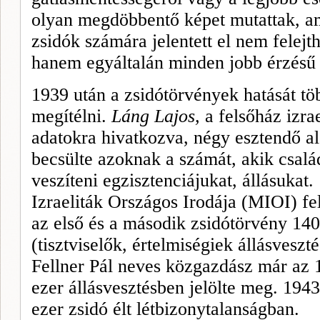
olyan megdöbbentő képet mutattak, am
zsidók számára jelentett el nem felejt
hanem egyáltalán minden jobb érzésű
1939 után a zsidótörvények hatását t
megítélni.
Láng Lajos,
a felsőház izrae
adatokra hivatkozva, négy esztendő al
becsülte azoknak a számát, akik család
veszíteni egzisztenciájukat, állásuka
Izraeliták Országos Irodája (MIOI) fel
az első és a második zsidótörvény 140
(tisztviselők, értelmiségiek állásveszt
Fellner Pál neves közgazdász már az 1
ezer állásvesztésben jelölte meg. 194
ezer zsidó élt létbizonytalanságban.