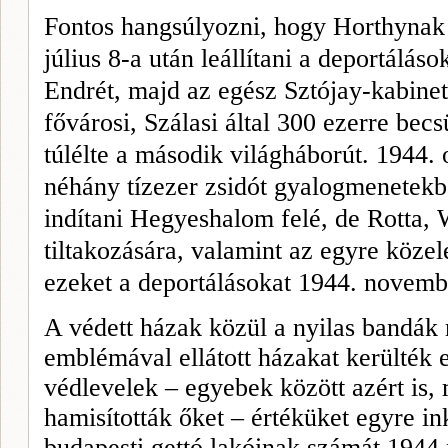
Fontos hangsúlyozni, hogy Horthynak 
július 8-a után leállítani a deportálás
Endrét, majd az
egész Sztójay-kabine
fővárosi, Szálasi által 300 ezerre becs
túlélte a második világháborút. 1944. 
néhány tízezer zsidót gyalogmenetekb
indítani Hegyeshalom felé, de Rotta,
tiltakozására, valamint az egyre köze
ezeket a deportálásokat 1944. novembe
A védett házak közül a nyilas bandák
emblémával ellátott házakat kerülték e
védlevelek – egyebek között azért is
hamisították őket – értéküket egyre in
budapesti gettó lakóinak számát 194