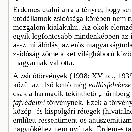
Érdemes utalni arra a tényre, hogy 
utódállamok zsidósága körében nem tud
mozgalom kialakulni. Az okok elemzé
egyik legfontosabb mindenképpen az 
asszimilálódás, az erős magyarságtudat
zsidóság zöme a két világháború közö
magyarnak vallotta.
A zsidótörvények (1938: XV. tc., 1939:
közül az első kettő még
vallásfelekeze
csak a harmadik tekinthető „nürnberg
fajvédelmi
törvénynek. Ezek a törvény
közép- és kispolgári rétegek (hivataln
említett ressentiment-os antiszemitizmu
nagytőkéhez nem nyúltak. Érdemes tal