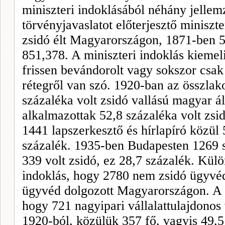
miniszteri indoklásából néhány jellem
törvényjavaslatot előterjesztő miniszt
zsidó élt Magyarországon, 1871-ben 
851,378. A miniszteri indoklás kiemeli
frissen bevándorolt vagy sokszor csak
rétegről van szó. 1920-ban az összlak
százaléka volt zsidó vallású magyar á
alkalmazottak 52,8 százaléka volt zs
1441 lapszerkesztő és hírlapíró közül 
százalék. 1935-ben Budapesten 1269 s
339 volt zsidó, ez 28,7 százalék. Külö
indoklás, hogy 2780 nem zsidó ügyvéd
ügyvéd dolgozott Magyarországon. A mi
hogy 721 nagyipari vállalattulajdonos 
1920-ból, közülük 357 fő, vagyis 49,5