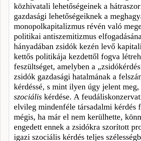
közhivatali lehetőségeinek a hátraszor
gazdasági lehetőségeiknek a meghagyá
monopolkapitalizmus révén való meger
politikai antiszemitizmus elfogadásána
hányadában zsidók kezén levő kapita
kettős politikája kezdettől fogva létre
feszültséget, amelyben a „zsidókérdé
zsidók gazdasági hatalmának a felszá
kérdéssé, s mint ilyen úgy jelent meg
szociális
kérdése. A feudáliskonzervat
elvileg mindenféle társadalmi kérdés f
mégis, ha már el nem kerülhette, kön
engedett ennek a
zsidókra szorított p
igazi szociális kérdés teljes szélesség