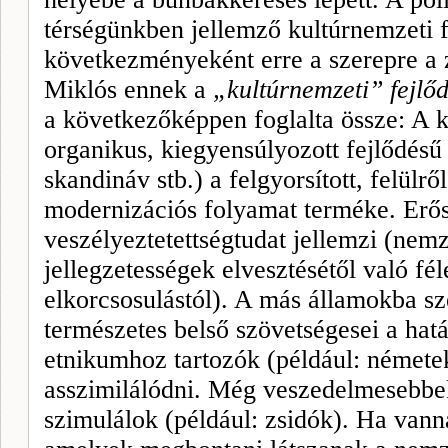
térségünkben jellemző kultúrnemzeti f
következményeként erre a szerepre a z
Miklós ennek a
„kultúrnemzeti” fejlő
a következőképpen foglalta össze: A k
organikus, kiegyensúlyozott fejlődésű
skandináv stb.) a felgyorsított, felülről 
modernizációs folyamat terméke. Erős
veszélyeztetettségtudat jellemzi (nemz
jellegzetességek elvesztésétől való fél
elkorcsosulástól). A más államokba s
természetes belső szövetségesei a hat
etnikumhoz tartozók (például: némete
asszimilálódni. Még veszedelmesebbek
szimulálok (például: zsidók). Ha vanna