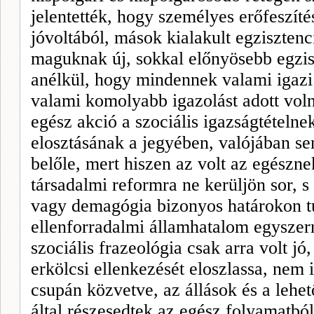
jelentették, hogy személyes erőfeszíté
jóvoltából, mások kialakult egzisztenc
maguknak új, sokkal előnyösebb egzisz
anélkül, hogy mindennek valami igazi 
valami komolyabb igazolást adott voln
egész akció a szociális igazságtételne
elosztásának a jegyében, valójában se
belőle, mert hiszen az volt az egészne
társadalmi reformra ne kerüljön sor, s 
vagy demagógia bizonyos határokon tú
ellenforradalmi államhatalom egyszerr
szociális frazeológia csak arra volt j
erkölcsi ellenkezését eloszlassa, nem 
csupán közvetve, az állások és a leh
által részesedtek az egész folyamatból