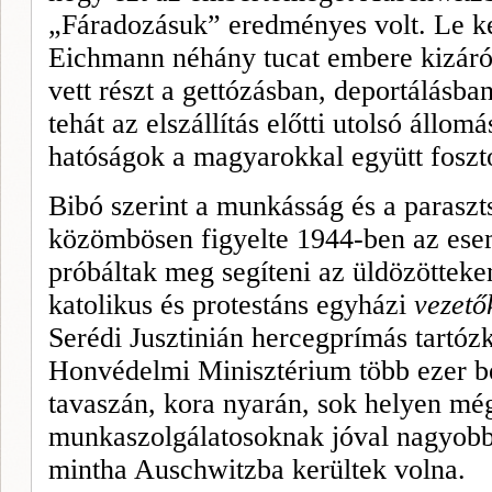
„Fáradozásuk” eredményes volt. Le ke
Eichmann néhány tucat embere kizár
vett részt a gettózásban, deportálásba
tehát az elszállítás előtti utolsó állo
hatóságok a magyarokkal együtt foszto
Bibó szerint a munkásság és a parasz
közömbösen figyelte 1944-ben az es
próbáltak meg segíteni az üldözötteke
katolikus és protestáns egyházi
vezető
Serédi Jusztinián
her
cegprímás tartóz
Honvédelmi Minisztérium több ezer be
tavaszán, kora nyarán, sok helyen még
munkaszolgálatosoknak jóval nagyobb t
mintha Auschwitzba kerültek volna.