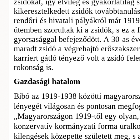
zsidókat, így elvileg és gyakorlatilag 
kikeresztelkedett zsidók továbbtanulásá
rendőri és hivatali pályákról már 1919
ütemben szorultak ki a zsidók, s ez a
gyorsasággal befejeződött. A 30-as é
maradt zsidó a végrehajtó erőszakszer
karriert gátló tényező volt a zsidó fel
rokonság is.
Gazdasági hatalom
Bibó az 1919-1938 közötti magyarors
lényegét világosan és pontosan megf
„Magyarországon 1919-től egy olyan, 
konzervatív kormányzati forma uralko
kilengések közepette született meg, s a