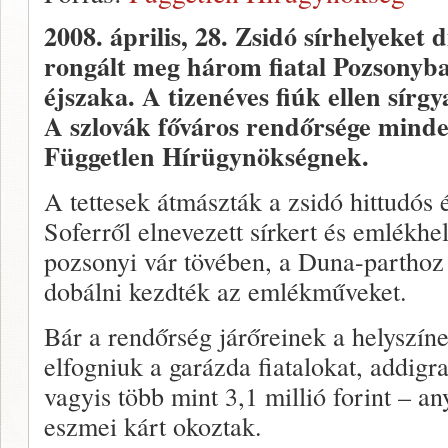
2008. április, 28.
Zsidó sírhelyeket
rongált meg három fiatal Pozsonyb
éjszaka. A tizenéves fiúk ellen sírgy
A szlovák főváros rendőrsége minde
Független Hírügynökségnek.
A tettesek átmászták a zsidó hittudó
Soferről elnevezett sírkert és emlékhe
pozsonyi vár tövében, a Duna-parthoz 
dobálni kezdték az emlékműveket.
Bár a rendőrség járőreinek a helyszín
elfogniuk a garázda fiatalokat, addigr
vagyis több mint 3,1 millió forint – an
eszmei kárt okoztak.