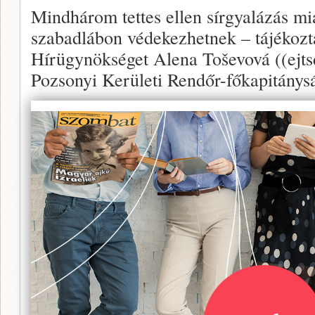
Mindhárom tettes ellen sírgyalázás miat
szabadlábon védekezhetnek – tájékozt
Hírügynökséget Alena Toševová ((ejtsd
Pozsonyi Kerületi Rendőr-főkapitánysá