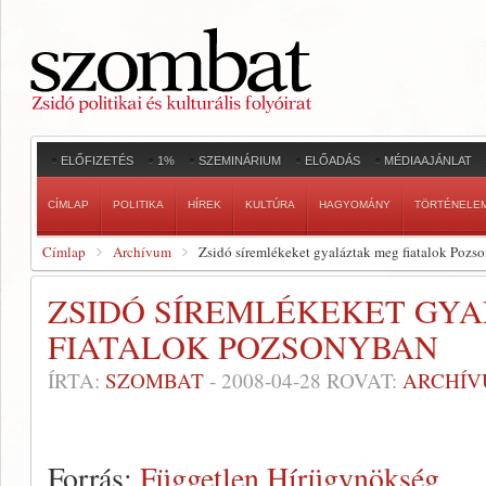
ELŐFIZETÉS
1%
SZEMINÁRIUM
ELŐADÁS
MÉDIAAJÁNLAT
CÍMLAP
POLITIKA
HÍREK
KULTÚRA
HAGYOMÁNY
TÖRTÉNELE
Címlap
Archívum
Zsidó síremlékeket gyaláztak meg fiatalok Pozs
ZSIDÓ SÍREMLÉKEKET GY
FIATALOK POZSONYBAN
ÍRTA:
SZOMBAT
-
2008-04-28
ROVAT:
ARCHÍ
Forrás:
Független Hírügynökség