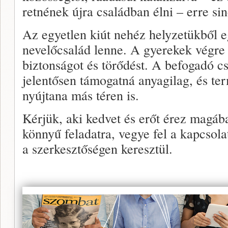
retnének újra családban élni – erre si
Az egyetlen kiút nehéz helyzetükből e
nevelőcsalád lenne. A gyerekek végre st
biztonságot és törő­dést. A befogadó c
jelentősen támogatná anyagilag, és te
nyújtana más téren is.
Kérjük, aki kedvet és erőt érez magá­
könnyű fel­adatra, vegye fel a kapcsola
a szerkesztőségen keresztül.