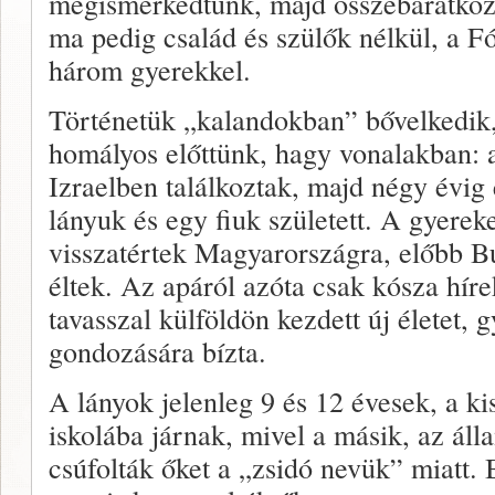
megismerked­tünk, majd összebarátkoztu
ma pedig család és szülők nélkül, a 
három gyerekkel.
Történetük „kalandokban” bővelke­di
homályos előttünk, hagy vonalakban:
Izraelben találkoz­tak, majd négy évig 
lányuk és egy fiuk született. A gyere­
visszatértek Magyarországra, előbb B
éltek. Az apáról azóta csak kósza hí
tavasszal külföldön kezdett új életet, 
gondozására bízta.
A lányok jelenleg 9 és 12 évesek, a k
iskolába járnak, mivel a másik, az álla
csúfolták őket a „zsidó nevük” miatt. 