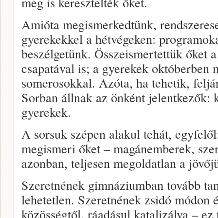
meg is keresztelték őket.
Amióta megismerkedtünk, rendszere­se
gyerekekkel a hétvé­geken: programoka
beszélgetünk. Összeismertettük őket 
csapatával is; a gyerekek októberben 
somerosokkal. Azóta, ha tehe­tik, feljá
Sor­ban állnak az önként jelentkezők: 
gyerekek.
A sorsuk szépen alakul tehát, egyfe­lől
megismeri őket – magánemberek, szer
azonban, teljesen megoldatlan a jövőj
Szeretnének gimnáziumban tovább tanu
lehetetlen. Szeretnének zsidó módon él
közösségtől, ráadásul ka­talizálva – ez 