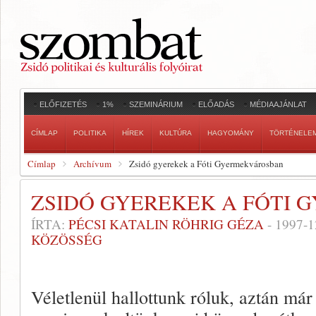
ELŐFIZETÉS
1%
SZEMINÁRIUM
ELŐADÁS
MÉDIAAJÁNLAT
CÍMLAP
POLITIKA
HÍREK
KULTÚRA
HAGYOMÁNY
TÖRTÉNELE
Címlap
Archívum
Zsidó gyerekek a Fóti Gyermekvárosban
ZSIDÓ GYEREKEK A FÓTI
ÍRTA:
PÉCSI KATALIN RÖHRIG GÉZA
-
1997-1
KÖZÖSSÉG
Véletlenül hallottunk róluk, aztán már