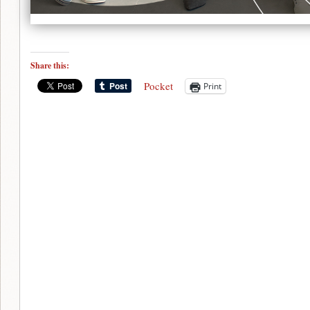
Share this:
Pocket
Print