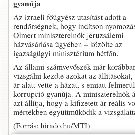
gyanúja
Az izraeli főügyész utasítást adott a
rendőrségnek, hogy indítson nyomozá
Olmert miniszterelnök jeruzsálemi
házvásárlása ügyében – közölte az
igazságügyi minisztérium hétfőn.
Az állami számvevőszék már korábba
vizsgálni kezdte azokat az állításokat,
ár alatt vette a házat, s emiatt felmerül
korrupció gyanúja. A miniszterelnök ár
azt állítja, hogy a kifizetett ár reális v
mértékben együttműködik a vizsgálatt
(Forrás: hirado.hu/MTI)