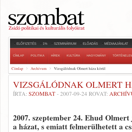
ELŐFIZETÉS
1%
SZEMINÁRIUM
ELŐADÁS
MÉDIAAJÁNLAT
CÍMLAP
POLITIKA
HÍREK
KULTÚRA
HAGYOMÁNY
TÖRTÉNELE
Címlap
Archívum
Vizsgálódnak Olmert háza körül
VIZSGÁLÓDNAK OLMERT H
ÍRTA:
SZOMBAT
-
2007-09-24
ROVAT:
ARCHÍ
2007. szeptember 24.
Ehud Olmert jó
a házat, s emiatt felmerülhetett a c