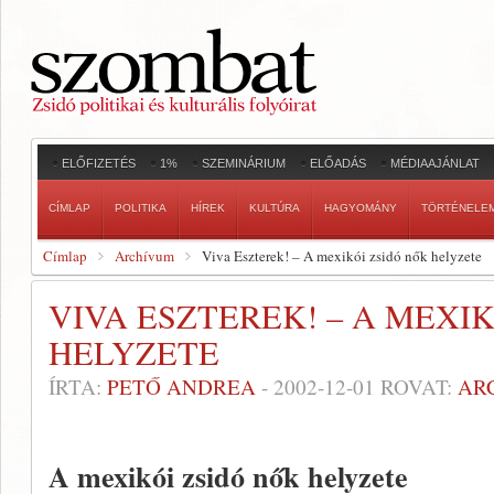
ELŐFIZETÉS
1%
SZEMINÁRIUM
ELŐADÁS
MÉDIAAJÁNLAT
CÍMLAP
POLITIKA
HÍREK
KULTÚRA
HAGYOMÁNY
TÖRTÉNELE
Címlap
Archívum
Viva Eszterek! – A mexikói zsidó nők helyzete
VIVA ESZTEREK! – A MEXI
HELYZETE
ÍRTA:
PETŐ ANDREA
-
2002-12-01
ROVAT:
AR
A mexikói zsidó nők helyzete