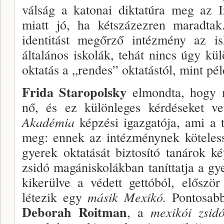
válság a katonai diktatúra meg az Iz
miatt jó, ha kétszázezren maradtak
identi­tást megőrző intézmény az i
általános iskolák, tehát nincs úgy kül
okta­tás a „rendes” oktatástól, mint p
Frida Staropolsky
elmondta, hogy 
nő, és ez kü­lönleges kérdéseket v
Akadémia
képzési igazgatója, ami a t
meg: ennek az intézménynek köteless
gyerek oktatását biz­tosító tanárok 
zsidó magániskolákban taníttatja a gye
kikerülve a védett gettóból, előszö
létezik egy
másik Mexikó.
Pontosab
Deborah Roitman
, a
mexikói zsidó