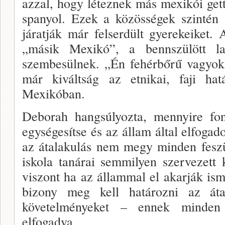
azzal, hogy léteznek más mexikói gett
spanyol. Ezek a közösségek szin­té
járatják már felserdült gyerekeiket. A
„másik Mexikó”, a bennszülött la
szembesülnek. „Én fehérbőrű vagyok
már kiváltság az etnikai, faji hat
Mexikóban.
Deborah hangsúlyozta, mennyire fon
egységesítse és az állam által elfogado
az átalakulás nem megy min­den feszü
isko­la tanárai semmilyen szervezett
viszont ha az ál­lammal el akarják ism
bizony meg kell határozni az át
követelmé­nyeket – ennek minden p
elfogadva.