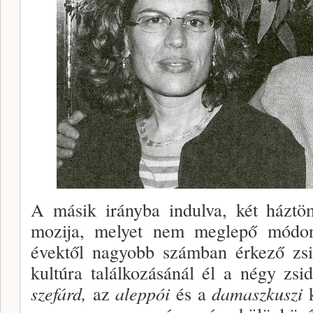
A másik irányba indulva, két háztöm
mozija, melyet nem meglepő módo
évektől nagyobb számban érke­ző zsi
kultúra találkozásánál él a négy zs
szefárd,
az
aleppói
és a
damaszkuszi
k