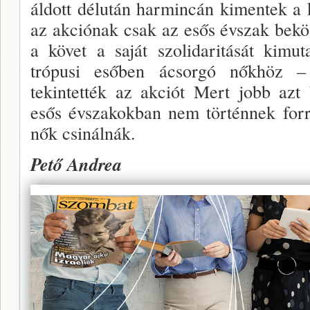
áldott dél­után harmincán kimentek a 
az akciónak csak az esős évszak bekös
a követ a saját szolidaritását kimu
trópusi esőben ácsorgó nőkhöz – 
tekintették az akciót Mert jobb azt
esős évsza­kokban nem történnek for
nők csinálnák.
Pető Andrea