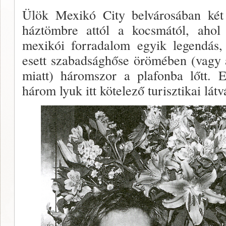
Ülök Mexikó City belvárosában két z
háztömbre attól a kocsmától, aho
mexikói forradalom egyik legendás,
esett szabad­sághőse örömében (vagy a
miatt) háromszor a plafon­ba lőtt.
három lyuk itt kötelező turisztikai lát