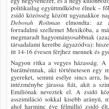
egy negyvenezer, és a négy különböz
politikailag együttműködve élnek – f
zsidó közösség között ugyan­akkor n
De
borah Roitman
elmondta: az a
forradalmi szellemet Mexi­kóba, a m
megmaradt hagyományosabbnak (aza
társadalami keretbe ágyazódva): hisz
itt 14-16 évesen férjhez mennek és gy
Nagyon ritka a vegyes házasság. A 
barátnémnak, aki történetesen egy m
gyereket, semmi esélye sincs arra, h
intézménybe járassa fiát, akit a sz
Emiliónak neveztek el. A zsidó köz
asszimiláció sokkal kisebb arányú, 
ahol harminc éve félmillió zsidó él