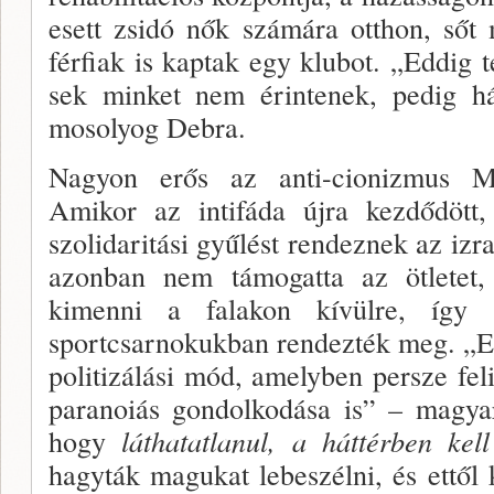
esett zsidó nők számára otthon, sőt
férfiak is kaptak egy klubot. „Eddig t
sek minket nem érintenek, pedig há
mosolyog Debra.
Nagyon erős az anti-cionizmus M
Amikor az intifáda újra kezdődött,
szolidaritási gyűlést rendeznek az izra
azonban nem támogatta az ötletet
kimenni a falakon kívülre, így 
sportcsarnokukban rendezték meg. „Ez
politizálási mód, amelyben per­sze fe
para­noiás gondolkodása is” – magy
hogy
láthatatlanul, a háttérben ke
hagyták magukat lebeszélni, és ettő