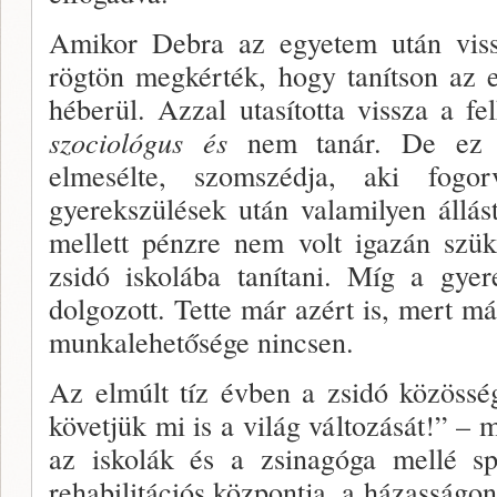
Amikor Debra az egyetem után vissz
rögtön megkér­ték, hogy tanítson az e
héberül. Azzal utasította vissza a fe
szocioló­gus és
nem tanár. De ez s
elmesélte, szomszédja, aki fog­o
gyerekszülé­sek után valamilyen állást 
mellett pénzre nem volt iga­zán szü
zsidó iskolába tanítani. Míg a gyere
dolgozott. Tette már azért is, mert má
munkalehetősége nincsen.
Az elmúlt tíz évben a zsidó közössé
követjük mi is a világ változását!” – 
az iskolák és a zsinagóga mel­lé sp
rehabili­tációs központja, a házasságon