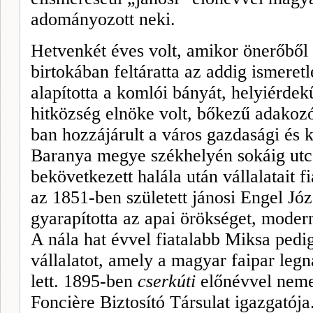
adományozott neki.
Hetvenkét éves volt, amikor önerőből 
birtokában feltáratta az addig ismere
alapította a komlói bányát, helyiérdekű
hitközség elnöke volt, bőkezű adakozó
ban hozzájárult a város gazdasági és ku
Baranya megye székhelyén sokáig utca
bekövetkezett halála után vállalatait 
az 1851-ben született jánosi
Engel
Józ
gyarapította az apai örök­séget, mode
A nála hat évvel fia­talabb Miksa pedi
vállalatot, amely a magyar faipar leg
lett. 1895-ben
cserkúti
előnévvel nemes
Foncière
Biz­tosító Társulat igazgatója