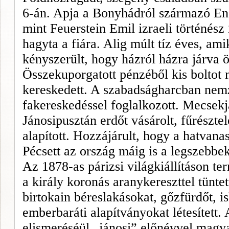
6-án. Apja a Bonyhádról származó
En
mint Feuerstein Emil izraeli történész
hagyta a fiára. Alig múlt tíz éves, ami
kényszerült, hogy házról házra járva ön
Összekuporgatott pénzéből kis boltot n
kereskedett. A szabadságharcban nemz
fa­kereskedéssel foglalkozott. Mecsekj
Jánosipusztán erdőt vásárolt, fűrész­te
alapított. Hozzájárult, hogy a hatvanas
Pécsett az ország máig is a legszebbe
Az 1878-as párizsi világkiállításon te
a király koronás aranykereszttel tün­t
birtokain bé­reslakásokat, gőzfürdőt, is
emberbaráti alapítványokat létesített.
elismeréséül „jánosi” előnévvel magy