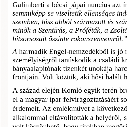
Galimberti a bécsi pápai nuncius azt í
semmiképp se viseltetik ellenséges indu
szemben, hisz abból szár­mazott és sz
minők a Szentírás, a Prófé­ták, a Zsol
hitsorsosait őszinte rokonszenvemről.
A
harmadik Engel-nemzedékből is jó 
személyiségről tanúskodik a családi k
bányaalapítónak tizenkét unokája harco
frontjain. Volt köztük, aki hő­si halált
A század elején Komló egyik te­rén br
el a magyar ipar felvirágoztatásáért so­
érdemeit. Az emlékművet a következő 
alkalommal eltávolították a helyéről, 
volt köszönhető, hogy titokban megőr