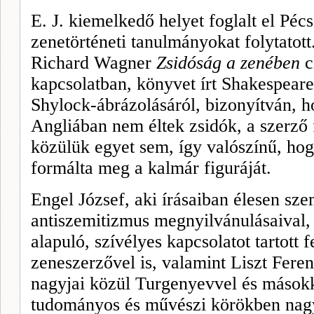
E.
J. kiemelkedő helyet foglalt el Pécs
zenetörténeti tanulmányokat folytatott.
Richard
Wagner
Zsidóság a zenében
c
kapcsolatban, köny­vet írt Shakespear
Shylock-ábrázolásáról, bizonyítván, 
Angliában nem éltek zsidók, a szerző 
közülük egyet sem, így valószínű, h
formálta meg a kalmár figuráját.
Engel
József, aki írásaiban élesen sz
antiszemitizmus megnyilvá­nulásaival
ala­puló, szívélyes kapcsolatot tartott
zeneszerzővel is, valamint Liszt Feren
nagyjai kö­zül Turgenyevvel és mások
tudományos és művészi körök­ben nagy