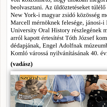
beolvasz­tani. Az üldöztetéseket túlél
New York-i ma­gyar zsidó közösség me
Marcell mérnöknek felesége, jánosi-i
University Oral
History rész­legének 
arról kapott értesítést Tóth József ko
déd­apjának,
Engel
Adolfnak múzeum­b
Komló város­sá nyilvánításának 40. évfo
(vadász)