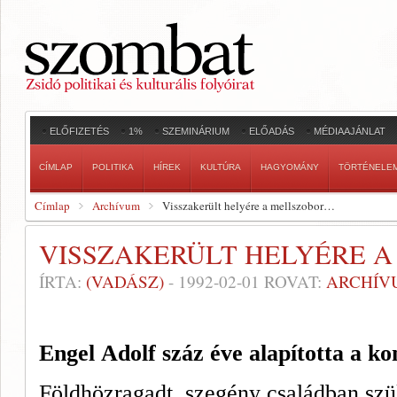
ELŐFIZETÉS
1%
SZEMINÁRIUM
ELŐADÁS
MÉDIAAJÁNLAT
CÍMLAP
POLITIKA
HÍREK
KULTÚRA
HAGYOMÁNY
TÖRTÉNELE
Címlap
Archívum
Visszakerült helyére a mellszobor…
VISSZAKERÜLT HELYÉRE 
ÍRTA:
(VADÁSZ)
-
1992-02-01
ROVAT:
ARCHÍV
Engel
Adolf száz éve alapította a k
Földhözragadt, szegény családban szül