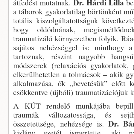
Dr. Hárdi Lilla
átfedést mutatnak.
be
a táborok gyakorlatilag bör­tönként 
totális kiszolgáltatottságuk következ
hogy oldód­nának, megismétlődnek
traumatizáló környezetben fo­lyik. Rá
sajátos nehézséggel is: minthogy a
tartoznak, ré­szint nagyobb hangs
módszerek (relaxációs gyakor­latok, g
elke­rülhetetlen a tolmácsok – akik 
alkalmazása, ők „bevetésük” előtt k
csökkentve (újbóli) traumatizációjuk k
A KÚT rendelő munkájába bepillan
traumák változa­tossága, és se
Dr. Bá
összetettsége, nehézsége is.
kislány esetét is­mertette, aki 