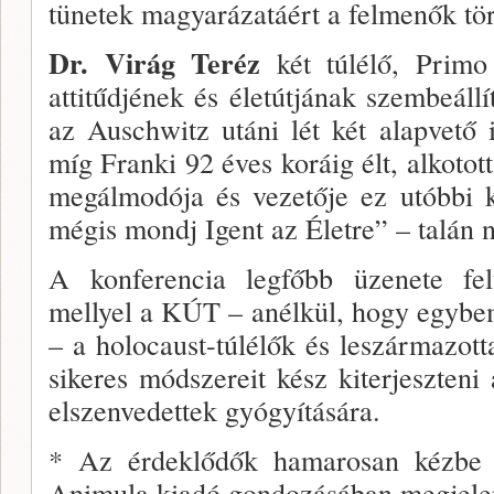
tünetek magyarázatáért a felmenők tör
Dr. Virág Teréz
két túlélő, Prim
attitűdjének és életútjának szembeáll
az Auschwitz utáni lét két alapvető i
míg Franki 92 éves koráig élt, alkoto
megálmodója és vezetője ez utóbbi k
mégis mondj Igent az Életre” – talán 
A konferencia legfőbb üzenete felt
mellyel a KÚT – anélkül, hogy egybe
– a holocaust-túlélők és leszármazotta
sikeres módszereit kész kiterjesz­ten
el­szenvedettek gyógyítására.
* Az érdeklődők hamarosan kézbe 
Animula kiadó gondozásá­ban megjelen