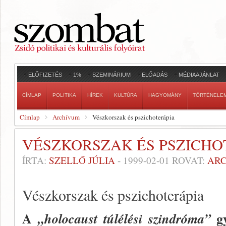
ELŐFIZETÉS
1%
SZEMINÁRIUM
ELŐADÁS
MÉDIAAJÁNLAT
CÍMLAP
POLITIKA
HÍREK
KULTÚRA
HAGYOMÁNY
TÖRTÉNELE
Címlap
Archívum
Vészkorszak és pszichoterápia
VÉSZKORSZAK ÉS PSZICHO
ÍRTA:
SZELLŐ JÚLIA
-
1999-02-01
ROVAT:
AR
Vészkorszak és pszichoterápia
A
gy
„holocaust túlélési szindróma
”