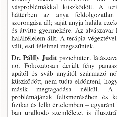
vásproblémákkal küszködött. A terá
háttérben az anya feldolgozatlan
szorongása áll; saját anyja halála eze­
és átvitte gyermekére. Az alvászavar 
halálfélelem állt. A te­rápia végeztéve
vált, esti félelmei megszűntek.
Dr. Pálffy Judit
pszichiátert látásza­v
nő. Foko­zatosan derült fény panasz
apától és sváb anyától származó nő i
küszködött, nem tudta eldönteni, hogy
másik megtagadása nélkül. A t
problémájának felismerésében és k
fizikai és lelki értelemben – egyaránt 
ban uralkodó szemléle­tet is illusztrá