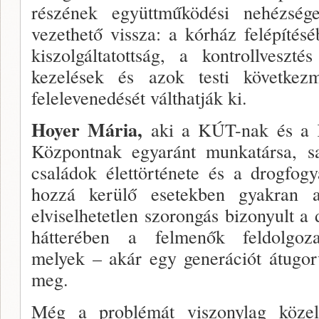
részének együttműködési nehézség
vezethető vis­sza: a kórház felépítésé
kiszolgáltatottság, a kontrollveszt
kezelések és azok testi következm
felelevenedé­sét válthatják ki.
Hoyer Mária,
aki a KÚT-nak és a 
Központnak egyaránt munkatársa, saj
családok élettörténete és a drogfog
hozzá kerülő esetekben gyakran a 
elviselhetetlen szo­rongás bizonyult a 
hátterében a felmenők feldol­gozat
melyek – akár egy generációt átugorv
meg.
Még a problémát viszonylag köze