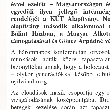
évvel ezelőtt – Magyarországon 
egyedüli ilyen jel­legű intézmén
rendelőjét a KÚT Alapítvány. No
alapít­vány második alkalommal r
Bálint Házban, a Magyar Alkotóm
támogatásával és Göncz Árpádné vé
A háromnapos konferencián or­vosok,
munkások adták közre ta­pasztalat
bizonyítékai annak, hogy a holo­caus
– oly­kor generációkkal később felb
nyilvánul meg.
Az előadások másik csoportja egy-eg
Dr.
vizsgálódá­sának középpontjába.
betegek kezelése so­rán azt tapasz