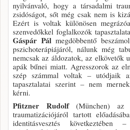
nyilvánvaló, hogy a társadalmi trau
zsidóságot, sőt még csak nem is ki­zá
Ezért is voltak különösen megrázó
szenvedőkkel foglalkozók tapasztala
Gáspár Pál
megdöbbentő beszámol
pszichoterápiájá­ról, nálunk még tab
nemcsak az áldozatok, az elkö­vetők 
apák bűnei miatt. Agresszorok az elm
szép számmal vol­tak – utódjaik 
tapasztalatai szerint – nem mernek 
kérni.
Pfitzner Rudolf
(München) az 
traumatizációjáról tartott előadásá
identitásvesztés következtében