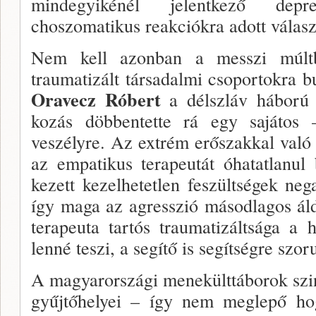
mindegyikénél jelentkező depre
choszomatikus reakciókra adott vála­szo
Nem kell azonban a messzi múlt
traumatizált tár­sadalmi csoportokra 
Oravecz Róbert
a dél­szláv háború
kozás döbbentette rá egy sajátos –
veszélyre. Az ext­rém erőszakkal való 
az empatikus terapeutát óhatatlanul 
kezett kezelhetetlen feszültségek neg
így maga az agresszió másodlagos áld
terapeuta tartós traumatizáltsága a h
lenné teszi, a segítő is segítségre szoru
A magyarországi menekülttáborok szi
gyűjtő­helyei – így nem meglepő hog