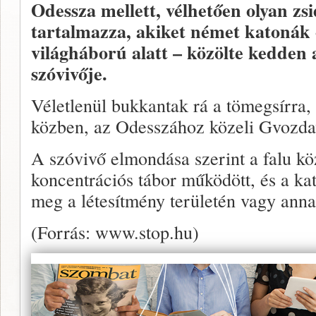
Odessza mellett, vélhetően olyan zsi
tartalmazza, akiket német katonák
világháború alatt – közölte kedden a
szóvivője.
Véletlenül bukkantak rá a tömegsírra,
közben, az Odesszához közeli Gvozda
A szóvivő elmondása szerint a falu k
koncentrációs tábor működött, és a kat
meg a létesítmény területén vagy ann
(Forrás: www.stop.hu)