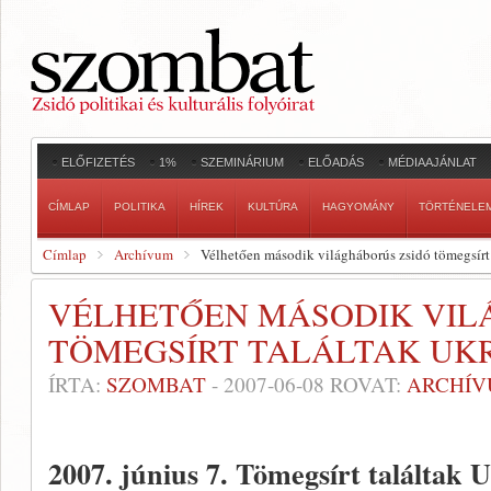
ELŐFIZETÉS
1%
SZEMINÁRIUM
ELŐADÁS
MÉDIAAJÁNLAT
CÍMLAP
POLITIKA
HÍREK
KULTÚRA
HAGYOMÁNY
TÖRTÉNELE
Címlap
Archívum
Vélhetően második világháborús zsidó tömegsírt
VÉLHETŐEN MÁSODIK VIL
TÖMEGSÍRT TALÁLTAK UK
ÍRTA:
SZOMBAT
-
2007-06-08
ROVAT:
ARCHÍ
2007. június 7.
Tömegsírt találtak U