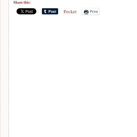
Share this:
Pocket
Print