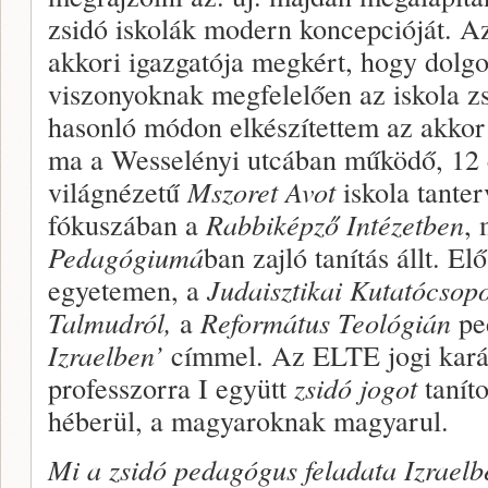
zsidó iskolák modern koncepcióját. 
akkori igazgatója megkért, hogy dolgo
viszonyoknak megfelelően az iskola zs
hasonló módon elkészítettem az akkor 
ma a Wesselényi utcában működő, 12 
világnézetű
Mszoret Avot
iskola tante
fókuszában a
Rabbiképző Intézetben
,
Pedagógiumá
ban zajló tanítás állt. E
egyetemen, a
Judaisztikai Kutatócsopo
Talmudról,
a
Református Teológián
pe
Izraelben’
címmel. Az ELTE jogi kar
professzorra I együtt
zsidó jogot
tanít
héberül, a magyaroknak magyarul.
Mi a zsidó pedagógus feladata Izraelb