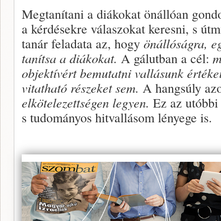
Megtanítani a diákokat önállóan gondo
a kérdésekre válaszokat keresni, s útm
tanár feladata az, hogy
önállóságra, 
tanítsa a diákokat.
A gálutban a cél:
m
objektívért bemutatni vallásunk értékei
vitatható részeket sem.
A hangsúly az
elkötelezettségen legyen.
Ez az utóbbi 
s tudományos hitvallásom lényege is.