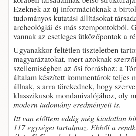
Ezeknek az új információknak a birto
tudományos kutatási állításokat társad
archeológiái és más szempontokból. G
vannak az esetleges ütközőpontok a ré
Ugyanakkor feltétlen tiszteletben ta
magyarázatokat, mert azoknak szerzői 
szellemiségben az ősi forráshoz: a T
általam készített kommentárok teljes
állnak, s arra törekednek, hogy szerve
klasszikusok mondanivalójához, oly 
modern tudomány eredményeit is.
Itt van előttem
eddig még kiadatlan bi
117 egységei tartalmaz. Ebből a rendk