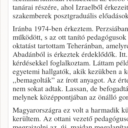
tanárai részére, ahol Izraelből érkezei
szakemberek posztgraduális előadásoka
Iránba 1974-ben érkeztem. Perzsiában 
működött, s az ott tanító pedagógusok
oktatást tartottam Teheránban, amely
Abadánból is érkeztek érdeklődők. Itt.
kérdésekkel foglalkoztam. Láttam pél
egyetemi hallgatók, akik kezükben a k
,,bemagolták” az írott anyagot. Az ér
nem sokat adtak. Lassan, de befogadták 
melynek középpontjában az önálló gon
Magyarországra ez volt a harmadik k
kerültem. Az ottani vezető pedagógus
megrajzolni az. új. majdan megalapítan