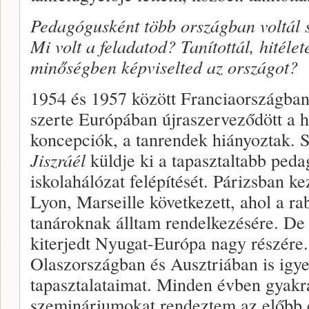
Pedagógusként több országban voltál s
Mi volt a feladatod? Tanítottál, hitéle
minőségben képviselted az országot?
1954 és 1957 között Franciaországban
szerte Európában újraszerveződött a hi
koncepciók, a tanrendek hiányoztak. 
Jiszráél
küldje ki a tapasztaltabb peda
iskolahálózat felépítését. Párizsban k
Lyon, Marseille következett, ahol a ra
tanároknak álltam rendelkezésére. De
kiterjedt Nyugat-Európa nagy részére
Olaszországban és Ausztriában is igy
tapasztalataimat. Minden évben gyakra
szemináriumokat rendeztem az előbb e