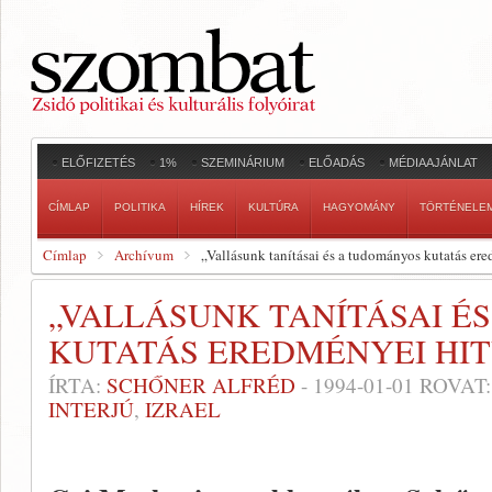
ELŐFIZETÉS
1%
SZEMINÁRIUM
ELŐADÁS
MÉDIAAJÁNLAT
CÍMLAP
POLITIKA
HÍREK
KULTÚRA
HAGYOMÁNY
TÖRTÉNELE
Címlap
Archívum
„Vallásunk tanításai és a tudományos kutatás ere
„VALLÁSUNK TANÍTÁSAI É
KUTATÁS EREDMÉNYEI HIT
ÍRTA:
SCHŐNER ALFRÉD
-
1994-01-01
ROVAT
INTERJÚ
,
IZRAEL