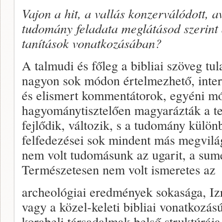
Vajon a hit, a vallás konzerválódott, a
tudomány feladata meglátásod szerint a 
tanítások vonatkozásában?
A talmudi és főleg a bibliai szöveg tu
nagyon sok módon értelmezhető, interp
és elismert kommentátorok, egyéni m
hagyománytisztelően magyarázták a te
fejlődik, változik, s a tudomány külön
felfedezései sok mindent más megvilág
nem volt tudomásunk az ugarit, a sumé
Természetesen nem volt ismeretes az
archeológiai eredmények sokasága, Izr
vagy a közel-keleti bibliai vonatkozás
korabeli társadalmak belső struktúráj