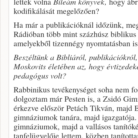
lettek volna
Bileám könyvek,
hogy ábrá
kodifikálását megelőzően?
Ha már a publikációknál időzünk, meg
Rádióban több mint százhúsz biblikus 
amelyekből tizennégy nyomtatásban is
Beszéltünk a Bibliáról, publikációkról,
Moskovits életében az, hogy évtizedek
pedagógus volt?
Rabbinikus tevékenységet soha nem fo
dolgoztam már Pesten is, a Zsidó Gim
érkezve először Petách Tikván, majd 
gimnáziumok tanára, majd igazgatója. 
gimnáziumok, majd a vallásos tanítók
tanfelügyelője lettem, közben tanítot