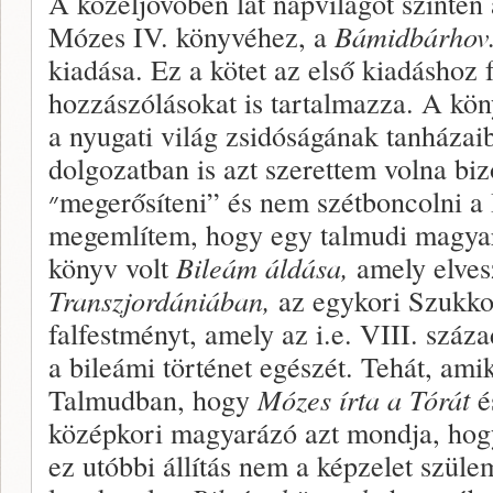
A közeljövőben lát napvilágot szintén
Mózes IV. könyvéhez, a
Bámidbárhov
kiadása. Ez a kötet az első kiadásho
hozzászólásokat is tartalmazza. A kön
a nyugati világ zsidóságának tanházai
dolgozatban is azt szerettem volna biz
״megerősíteni” és nem szétboncolni a Bibliát. Példaképpen
megemlítem, hogy egy talmudi magyará
könyv volt
Bileám áldása,
amely elves
Transzjordániában,
az egykori Szukkot
falfestményt, amely az i.e. VIII. száz
a bileámi történet egészét. Tehát, ami
Talmudban, hogy
Mózes írta a Tórát
é
középkori magyarázó azt mondja, hogy
ez utóbbi állítás nem a képzelet szül