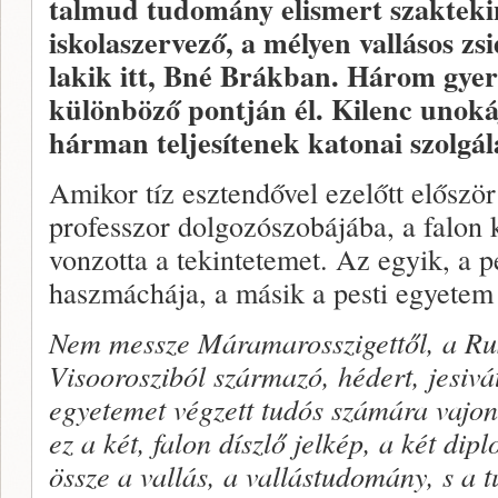
talmud tudomány elismert szaktekin
iskolaszervező, a mélyen vallásos z
lakik itt, Bné Brákban. Három gye
különböző pontján él. Kilenc unoká
hárman teljesítenek katonai szolgál
Amikor tíz esztendővel ezelőtt előszö
professzor dolgozószobájába, a falon 
vonzotta a tekintetemet. Az egyik, a 
haszmáchája, a másik a pesti egyetem á
Nem messze Máramarosszigettől, a R
Visoorosziból származó, hédert, jesivát
egyetemet végzett tudós számára vajon 
ez a két, falon díszlő jelkép, a két d
össze a vallás, a vallástudomány, s a