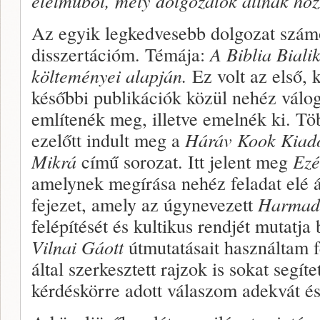
életműből, mely dolgozatok állnak ho
Az egyik legkedvesebb dolgozat szám
disszertációm. Témája:
A Biblia
Biali
költeményei alapján.
Ez volt az első
későbbi publikációk közül nehéz válog
említenék meg, illetve emelnék ki. Tö
ezelőtt indult meg a
Háráv Kook Kiad
Mikrá
című sorozat. Itt jelent meg
Ezé
amelynek megírása nehéz feladat elé ál
fejezet, amely az úgynevezett
Harmad
felépítését és kultikus rendjét mutat
Vilnai Gáott
útmutatásait használtam f
által szerkesztett rajzok is sokat segít
kérdéskörre adott válaszom adekvát é