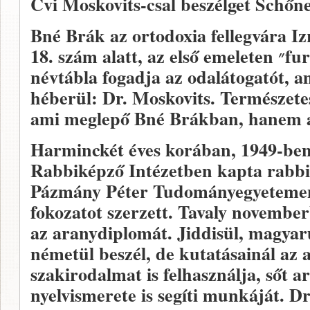
Cvi Moskovits-csal beszélget Schőn
Bné Brák az ortodoxia fellegvára Iz
18. szám alatt, az első emeleten
״
fur
névtábla fogadja az odalátogatót, a
héberül: Dr. Moskovits. Természete
ami meglepő Bné Brákban, hanem az 
Harminckét éves korában, 1949-ben 
Rabbiképző Intézetben kapta rabbio
Pázmány Péter Tudományegyetemen
fokozatot szerzett. Tavaly novembe
az aranydiplomát. Jiddisül, magyaru
németül beszél, de kutatásainál az 
szakirodalmat is felhasználja, sőt 
nyelvismerete is segíti munkáját. Dr