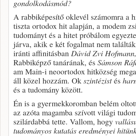
gondolkodásmód?
A rabbiképesítő oklevél számomra a hit
tiszta ortodox hit alapján, a modem zsi
tudományt és a hitet próbálom egyezt
járva, akik e két fogalmat nem találtá
iránti affinitásban
Dávid
Zvi Hofmann
Rabbiképző tanárának, és
Sámson Ráfá
am Main-i neoortodox hitközség megal
áll közel hozzám. Ok
szintézist
és
har
és a tudomány között.
Én is a gyermekkoromban belém oltott
az azóta magamba szívott világi tudo
szilárdabbá tette. Vallom, hogy
vallás
tudományos kutatás eredményei hitünke