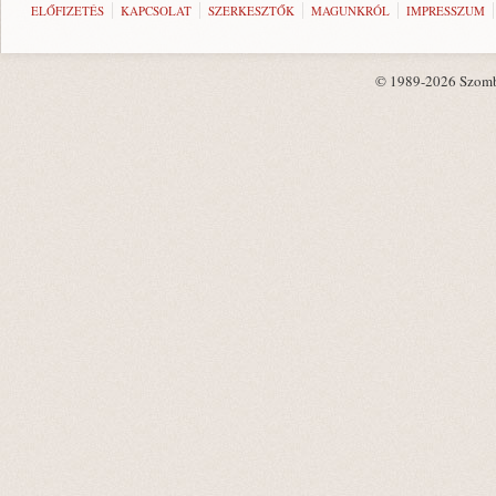
ELŐFIZETÉS
KAPCSOLAT
SZERKESZTŐK
MAGUNKRÓL
IMPRESSZUM
© 1989-2026 Szombat