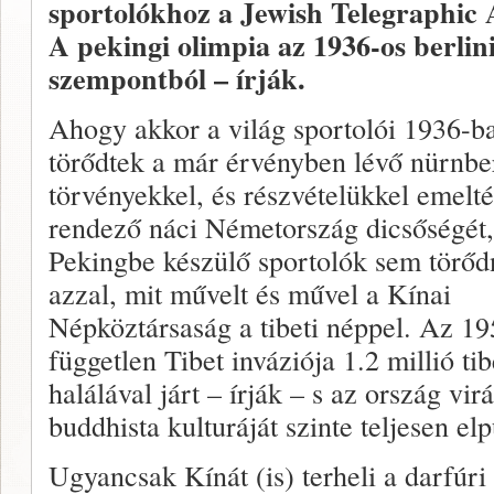
sportolókhoz a Jewish Telegraphic 
A pekingi olimpia az 1936-os berlin
szempontból – írják.
Ahogy akkor a világ sportolói 1936-
törődtek a már érvényben lévő nürnbe
törvényekkel, és részvételükkel emelt
rendező náci Németország dicsőségét,
Pekingbe készülő sportolók sem törő
azzal, mit művelt és művel a Kínai
Népköztársaság a tibeti néppel. Az 19
független Tibet inváziója 1.2 millió tib
halálával járt – írják – s az ország vir
buddhista kulturáját szinte teljesen elp
Ugyancsak Kínát (is) terheli a darfúri