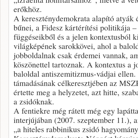
erőkhöz.
A kereszténydemokrata alapító atyák
bűnei, a Fidesz kártérítési politikája 
függéseikből és a jelen kontextusból 
világképének sarokkövei, ahol a balol
jobboldalnak csak érdemei vannak, am
köszönettel tartoznak. A kontextus a 
baloldal antiszemitizmus-vádjai ellen
támadásának célkeresztjében az MSZP
értette meg a helyzetet, azt hitte, szab
a zsidóknak.
A fentiekre még rátett még egy lapátt
interjújában (2007. szeptember 11.), a
„a hiteles rabbinikus zsidó hagyományt