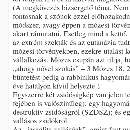
(A megkövezés bizsergető téma. Nem de
fontosnak a szónok ezzel előhozakodni:
módszer, avagy éppen a mózesi törvény
akart rámutatni. Esetleg mind a kettő
az extrém szekták és az eutanázia tu
mózesi törvényekben, ezekre utalást k
vállalkozás. Mózes csupán azt tiltja, ho
„ahogy nővel szokás” – 3 Mózes 18. 
büntetést pedig a rabbinikus hagyomá
éve hatályon kívül helyezte.)
Egyszerre két zsidóságkép van jelen 
fejében is valószínűleg): egy hagyomá
destruktív zsidóságról (SZDSZ); és e
vallásos zsidókról.
Az „izraelita vallásúak”, amint fent me