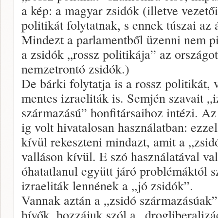
a kép: a magyar zsidók (illetve vezetői
politikát folytatnak, s ennek túszai az
Mindezt a parlamentből üzenni nem pisk
a zsidók „rossz politikája” az országo
nemzetrontó zsidók.)
De bárki folytatja is a rossz politikát,
mentes izraeliták is. Semjén szavait „i
származású” honfitársaihoz intézi. Az
ig volt hivatalosan használatban: ezze
kívül rekeszteni mindazt, amit a „zsidó
valláson kívül. E szó használatával va
óhatatlanul együtt járó problémáktól 
izraeliták lennének a „jó zsidók”.
Vannak aztán a „zsidó származásúak”
hívők, hozzájuk szól a „drogliberaliz