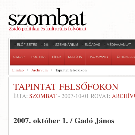
ELŐFIZETÉS
1%
SZEMINÁRIUM
ELŐADÁS
MÉDIAAJÁNLAT
CÍMLAP
POLITIKA
HÍREK
KULTÚRA
HAGYOMÁNY
TÖRTÉNELE
Címlap
Archívum
Tapintat felsőfokon
TAPINTAT FELSŐFOKON
ÍRTA:
SZOMBAT
-
2007-10-01
ROVAT:
ARCHÍ
2007. október 1. / Gadó János