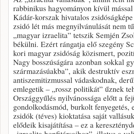
rabbinikus hagyományon kívül mással
Kádár-korszak hivatalos zsidóságképe 
zsidó lét más megnyilvánulását nem tűr
„magyar izraelita” tetszik Semjén Zso
békülni. Ezért rángatja elő szegény S
kori magyar zsidóság közismert, pozití
Nagy bosszúságára azonban sokkal gy
származásúakba”, akik destruktív es
antiszemitizmussal vádaskodnak, derű
emlegetik – „rossz politikát” űznek te
Országgyűlés nyilvánossága előtt a fej
gondolkodásmód, burkolt fenyegetés, e
zsidók (téves) kioktatása saját vallás
elődeik kisajátítása – ez a keresztény
„izraelita honfitársaihoz”, illetve a vel