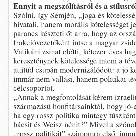
Ennyit a megszólításról és a stílusró
Szólni, így Semjén, „joga és köteless
hivatali, hanem morális kötelességet je
parancs készteti őt arra, hogy az ors
frakcióvezetőként intse a magyar zsidós
Vatikáni zsinat előtti, kétezer éves h
kereszténynek kötelessége inteni a tév
attitűd csupán modernizálódott: a jó 
immár nem vallási, hanem politikai tév
célcsoportot.
„Annak a megfontolását kérem izraelit
származású honfitársainktól, hogy jó-
ha egy rossz politika mintegy túszkén
bácsit és Weisz nénit?” Mivel a szónok
„rossz politikát” számomra első, impul