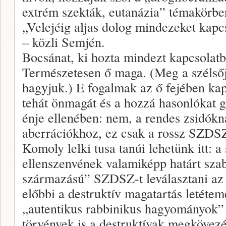
extrém szekták, eutanázia” témakörben
„Velejéig aljas dolog mindezeket kapc
– közli Semjén.
Bocsánat, ki hozta mindezt kapcsolatb
Természetesen ő maga. (Meg a szélsőj
hagyjuk.) E fogalmak az ő fejében ka
tehát önmagát és a hozzá hasonlókat g
énje ellenében: nem, a rendes zsidók
aberrációkhoz, ez csak a rossz SZDS
Komoly lelki tusa tanúi lehetünk itt: a
ellenszenvének valamiképp határt sza
származású” SZDSZ-t leválasztani az „
előbbi a destruktív magatartás letétem
„autentikus rabbinikus hagyományok” 
törvények is a destruktívak megkövezés