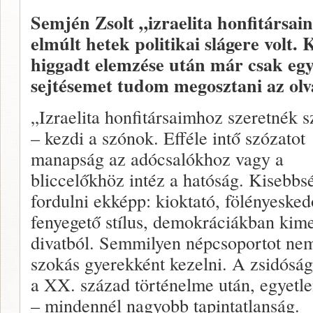
Semjén Zsolt „izraelita honfitársai
elmúlt hetek politikai slágere volt
higgadt elemzése után már csak eg
sejtésemet tudom megosztani az olv
„Izraelita honfitársaimhoz szeretnék s
– kezdi a szónok. Efféle intő szózatot
manapság az adócsalókhoz vagy a
bliccelőkhöz intéz a hatóság. Kisebbs
fordulni ekképp: kioktató, fölényesked
fenyegető stílus, demokráciákban kime
divatból. Semmilyen népcsoportot ne
szokás gyerekként kezelni. A zsidóság
a XX. század történelme után, egyetle
– mindennél nagyobb tapintatlanság.