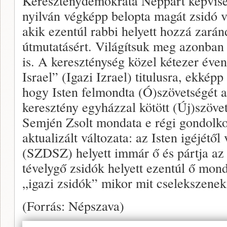
Kereszténydemokrata Néppárt képvisel
nyilván végképp belopta magát zsidó va
akik ezentúl rabbi helyett hozzá zarán
útmutatá­sért.­ Világítsuk meg azonba
is. A kereszténység közel kétezer éven 
Israel” (Igazi Izrael) titulusra, ekkép
hogy Isten felmondta (Ó)szövetségét a
keresztény egyházzal kötött (Új)szöve
Semjén Zsolt mondata e régi gondolko
aktualizált változata: az Isten igéjétől
(SZDSZ) helyett immár ő és pártja az i
tévelygő zsidók helyett ezentúl ő mon
„igazi zsidók” mikor mit cselekszenek
(Forrás: Népszava)