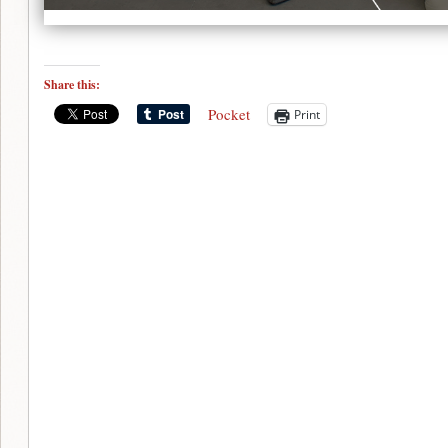
Share this:
Pocket
Print