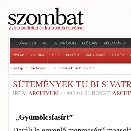
ELŐFIZETÉS
1%
SZEMINÁRIUM
ELŐADÁS
MÉDIAAJÁNLAT
CÍMLAP
POLITIKA
HÍREK
KULTÚRA
HAGYOMÁNY
TÖRTÉNELE
Címlap
Archívum
Sütemények Tu Bi S’vátra
SÜTEMÉNYEK TU BI S’VÁT
ÍRTA:
ARCHÍVUM
-
1992-01-01
ROVAT:
ARCH
„
Gyümölcsfasírt”
Darálj le egyenlő mennyisé­gű mazsolá