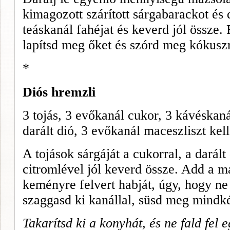
kimagozott szárított sár­gabarackot és
teáskanál fahéjat és keverd jól össze. 
lapítsd meg őket és szórd meg kókusz
*
Diós hremzli
3 tojás, 3 evőkanál cukor, 3 kávéskaná
darált dió, 3 evőkanál ma­ceszliszt ke
A tojások sárgáját a cukor­ral, a darált 
citromlével jól ke­verd össze. Add a m
keményre felvert hab­ját, úgy, hogy n
szaggasd ki kanállal, süsd meg mindkét
Takarítsd ki a konyhát, és ne fald fel 