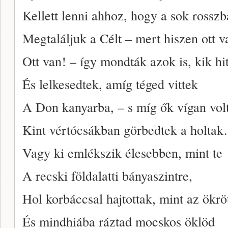
Kellett lenni ahhoz, hogy a sok rossz
Megtaláljuk a Célt – mert hiszen ott v
Ott van! – így mondták azok is, kik hi
És lelkesedtek, amíg téged vittek
A Don kanyarba, – s míg ők vígan vol
Kint vértócsákban görbedtek a holta
Vagy ki emlékszik élesebben, mint te
A recski földalatti bányaszintre,
Hol korbáccsal hajtottak, mint az ökrö
És mindhiába ráztad mocskos öklöd