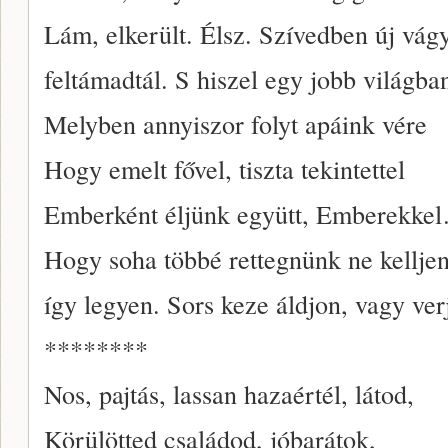
Lám, elkerült. Élsz. Szívedben új vág
feltámadtál. S hiszel egy jobb világba
Melyben annyiszor folyt apáink vére
Hogy emelt fővel, tiszta tekintettel
Emberként éljünk együtt, Emberekke
Hogy soha többé rettegnünk ne kellje
így legyen. Sors keze áldjon, vagy ver
********
Nos, pajtás, lassan hazaértél, látod,
Körülötted családod, jóbarátok,