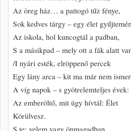
Az öreg ház… a pattogó tűz fénye,
Sok kedves tárgy – egy élet gyűjtemé
Az iskola, hol kuncogtál a padban,
S a másikpad – mely ott a fák alatt v
/I nyári esték, elröppenő percek
Egy lány arca – kit ma már nem isme
A víg napok – s gyötrelemteljes évek:
Az emberöltő, mit úgy hívtál: Élet
Körülvesz.
S te: velem vagy önmagadban