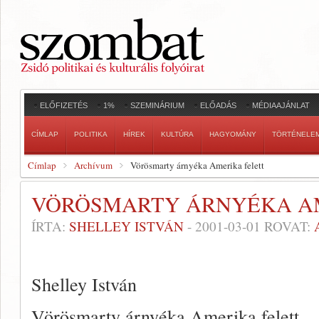
ELŐFIZETÉS
1%
SZEMINÁRIUM
ELŐADÁS
MÉDIAAJÁNLAT
CÍMLAP
POLITIKA
HÍREK
KULTÚRA
HAGYOMÁNY
TÖRTÉNELE
Címlap
Archívum
Vörösmarty árnyéka Amerika felett
VÖRÖSMARTY ÁRNYÉKA A
ÍRTA:
SHELLEY ISTVÁN
-
2001-03-01
ROVAT:
Shelley István
Vörösmarty árnyéka Amerika felett