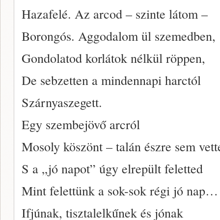
Hazafelé. Az arcod – szinte látom –
Borongós. Aggodalom ül szemedben,
Gondolatod korlátok nélkül röppen,
De sebzetten a mindennapi harctól
Szárnyaszegett.
Egy szembejövő arcról
Mosoly köszönt – talán észre sem vett
S a „jó napot” úgy elrepült feletted
Mint felettünk a sok-sok régi jó nap…
Ifjúnak, tisztalelkűnek és jónak