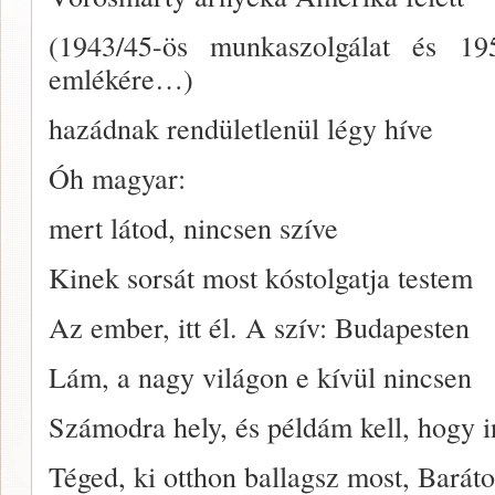
(1943/45-ös munkaszolgálat és 19
emlékére…)
hazádnak rendületlenül légy híve
Óh magyar:
mert látod, nincsen szíve
Kinek sorsát most kóstolgatja testem
Az ember, itt él. A szív: Budapesten
Lám, a nagy világon e kívül nincsen
Számodra hely, és példám kell, hogy i
Téged, ki otthon ballagsz most, Barát