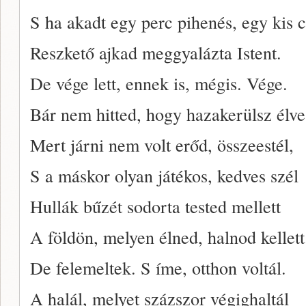
S ha akadt egy perc pihenés, egy kis 
Reszkető ajkad meggyalázta Istent.
De vége lett, ennek is, mégis. Vége.
Bár nem hitted, hogy hazakerülsz élve
Mert járni nem volt erőd, összeestél,
S a máskor olyan játékos, kedves szél
Hullák bűzét sodorta tested mellett
A földön, melyen élned, halnod kellett
De felemeltek. S íme, otthon voltál.
A halál, melyet százszor végighaltál