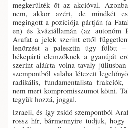
megkerül­ték őt az akcióval. Azonba
nem, akkor azért, de mindkét es
megingott a pozíciója pártján (a Fat
en) és kváziállamán (az autonóm Pa
Arafat a jelek szerint ettől függetlenü
lenőrzést a palesztin ügy fölött 
békepárti elemzőknek a gyanúját erős
szerint aláírta volna tavaly júliusb
szempontból valaha létezett legelőny
radikális, fundamentalista frakciók,
nem mert kompro­misszumot kötni. Talán
tegyük hozzá, joggal.
Izraeli, és így zsidó szempontból Ara
rossz hír, bármennyire tudjuk, hogy 