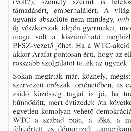
(volt?), személy sze­rint is felelő
támadásért, emberhalálért. A világ
ugyanis abszo­lúte nem mindegy,
mily
új vészkorszak idején gyermekei, uno
maga volt a kiszámítható megbízha
PFSZ-vezető jöhet. Ha a WTC-akció ki
akkor Arafat pontosan érti, hogy az el
rosszabb szolgálatot tették az ügynek.
Sokan megírták már, közhely, mégis:
szervezett erőszak történetében, és e
zsidó közösség tagjai is jó, ha t
bűnhődött, mert évtizedek óta követ­k
egyetlen komolyan vehető demokráciáj
WTC a szabad pi­ac, a tőke, a mind
félreértett és démonizált „amerika