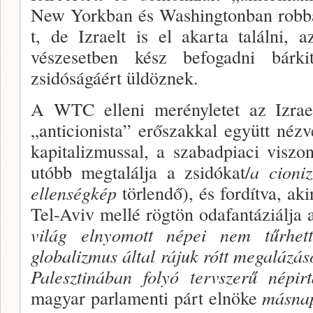
New York­ban és Washingtonban robb
t, de Izraelt is el akar­ta találni,
vészesetben kész befogadni bárk
zsidóságáért üldöznek.
A WTC elleni merényletet az Izrael
„anticionista” erőszakkal együtt nézv
kapitalizmussal, a szabadpia­ci visz
utóbb megtalálja a zsidókat/
a cioniz
ellenségkép
törlendő), és fordítva, ak
Tel-Aviv mellé rögtön odafantáziálja 
világ elnyomott népei nem tűrhet
globalizmus által rájuk rótt megalázás
Palesztinában folyó terv­szerű népir
magyar parlamenti párt elnöke
más­na