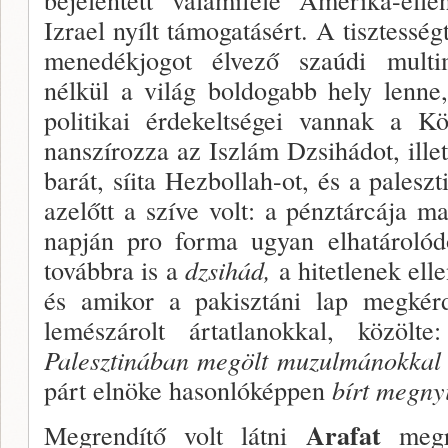
Izrael nyílt támogatásért. A tisztessé
menedékjogot élvező szaúdi multi­m
nélkül a vi­lág boldogabb hely lenne
politikai érdekeltségei vannak a Kö
nanszírozza az Iszlám Dzsihádot, illet
barát, síita Hezbollah-ot, és a paleszt
azelőtt a szíve volt: a pénz­tárcája
napján pro forma ugyan elhatárolódo
továbbra is a
dzsihád,
a hitetlenek ell
és amikor a pakisz­táni lap megkér
lemészárolt ártatlanokkal, közölt
Palesztinában megölt muzulmánokkal 
párt elnöke hasonlóképpen
bírt megnyi
Arafat
Megrendítő volt látni
meg­r