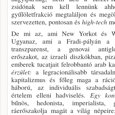
zsidónak sem kell lennünk ahho
gyűlöletfrakció megtalál­jon és megö
szervezetten, pontosan és
high-tech
mó
De mi az, ami New Yorkot és Was­
Ugyanaz, ami a Fradi-pályán a
transzparenst, a genovai antiglo
erőszakot, az izraeli diszkókban, pi
emberek tucatjait felrobbantó arab k
ér­zület:
a legracionálisabb társadal
kapitalizmus és főleg maga a ráció
háború, az individuális szabadságt
értelem elleni hadviselés.
Egy kon
bűnös, hedonista, im­perialista, g
ráerőszakolja magát a világ népeire; I