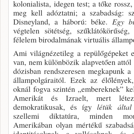
kolonialista, idegen test; a tőke rossz,
meg kell adóztatni; a szabadság: sz
Disneyland, a háború: béke.
Egy bi
végtelen sötétség, szűklátókörűség,
félelem birodalmának virtuális államp
Ami világnézetileg a repülőgépeket e
van, nem különbözik alapvetően attól a
dózisban rend­szeresen megkapunk a 
állampolgáraitól. Ezek az élőlények
oknál fogva szintén „embereknek” kel
Amerikát és Izraelt, mert léte
demokratikusak, és így
létük álta
szellemi dik­tatúra, minden mono
Amerikában olyan mértékű szabadság
identitásoknak, a vallásoknak, és