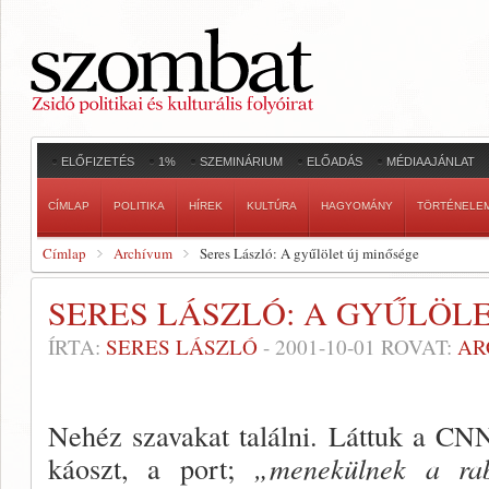
ELŐFIZETÉS
1%
SZEMINÁRIUM
ELŐADÁS
MÉDIAAJÁNLAT
CÍMLAP
POLITIKA
HÍREK
KULTÚRA
HAGYOMÁNY
TÖRTÉNELE
Címlap
Archívum
Seres László: A gyűlölet új minősége
SERES LÁSZLÓ: A GYŰLÖL
ÍRTA:
SERES LÁSZLÓ
-
2001-10-01
ROVAT:
AR
Nehéz szavakat találni. Lát­tuk a CNN-
káoszt, a port;
„mene­külnek a ra