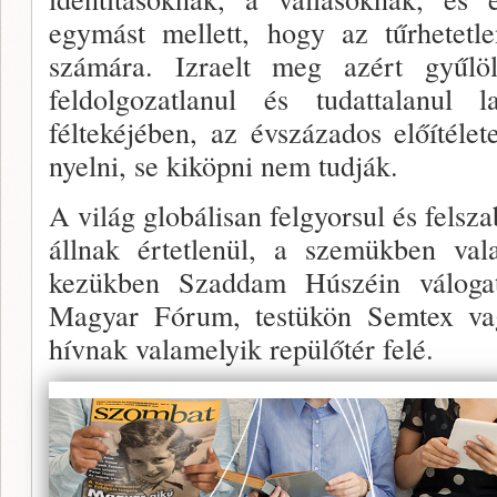
egymást mellett, hogy az tűrhetetle
számára. Izraelt meg azért gyűlö­
feldolgozatla­nul és tudattalanul 
féltekéjében, az évszázados előítélete
nyelni, se kiköpni nem tudják.
A világ globálisan felgyorsul és felsza
állnak ér­tetlenül, a szemükben val
kezükben Szaddam Húszéin váloga
Magyar Fórum, testükön Semtex vag
hívnak valame­lyik repülőtér felé.