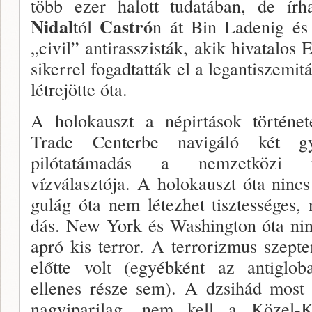
több e­zer halott tudatában, de ír
Nidal
Castró
tól
n át Bin Ladenig és 
„civil” antirasszisták, akik hivatalos
sikerrel fo­gadtatták el a legantiszem
létrejötte óta.
A holokauszt a népirtások történet
Trade Center­be navigáló két gy
pilótatámadás a nemzetközi ter
vízválasztója. A holokauszt óta nincs 
gulág óta nem létezhet tisz­tességes
dás. New York és Washington óta nincs
apró kis ter­ror. A terrorizmus szep
előtte volt (egyébként az antiglo
ellenes része sem). A dzsihád most
nagyiparilag, nem kell a Közel-K