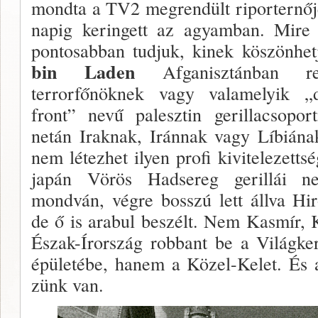
mondta a TV2 meg­rendült riporternője
napig ke­ringett az agyamban. Mire
pon­tosabban tudjuk, kinek kö­szönhet
bin Laden
Afganisz­tánban rej
terrorfőnöknek vagy valamelyik „
front” nevű pa­lesztin gerillacsopo
netán Iraknak, Iránnak vagy Líbiá­na
nem létezhet ilyen profi kivitelezetts
japán Vörös Hadsereg gerillái ne
mondván, végre bosszú lett állva Hi
de ő is arabul beszélt. Nem Kasmír, 
Észak-Írország robbant be a Világk
épületébe, hanem a Közel-Kelet. És 
zünk van.