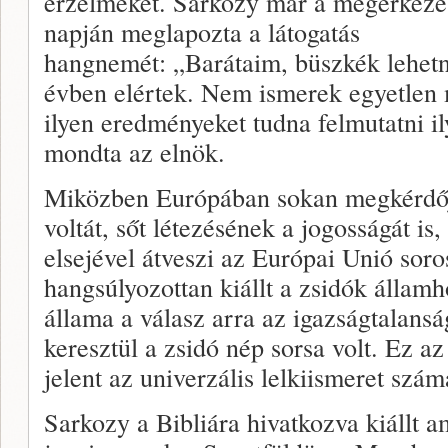
érzelmeket. Sarkozy már a megérkezé
napján meglapozta a látogatás
hangnemét: „Barátaim, büszkék lehetn
évben elértek. Nem ismerek egyetlen
ilyen eredményeket tudna felmutatni ily
mondta az elnök.
Miközben Európában sokan megkérdője
voltát, sőt létezésének a jogosságát is,
elsejével átveszi az Európai Unió soros
hangsúlyozottan kiállt a zsidók államho
állama a válasz arra az igazságtalans
keresztül a zsidó nép sorsa volt. Ez az
jelent az univerzális lelkiismeret szám
Sarkozy a Bibliára hivatkozva kiállt a