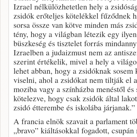
Izrael nélkülözhetetlen hely a zsidós
zsidók erőteljes kötelékkel fűződnek
sorsa össze van kötve minden más zsi
tény, hogy a világban létezik egy ilye
büszkeség és tisztelet forrás mindann
Izraelben a judaizmust nem az antisz
szerint értékelik, mivel a hely a világ
lehet abban, hogy a zsidóknak sosem k
viselni, ahol a zsidókat nem tiltják el 
moziba vagy a színházba menéstől és 
kötelezve, hogy csak zsidók által lako
zsidó étterembe és iskolába járjanak.”
A francia elnök szavait a parlament t
„bravo” kiáltásokkal fogadott, csupá