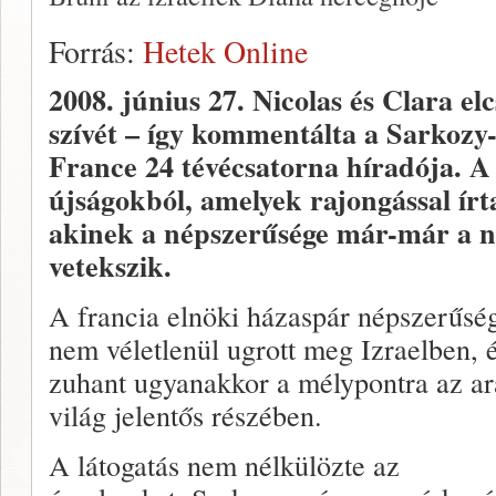
Forrás:
Hetek Online
2008. június 27.
Nicolas és Clara elc
szívét – így kommentálta a Sarkozy-
France 24 tévécsatorna híradója. A 
újságokból, amelyek rajongással írt
akinek a népszerűsége már-már a n
vetekszik.
A francia elnöki házaspár népszerűsé
nem véletlenül ugrott meg Izraelben, 
zuhant ugyanakkor a mélypontra az a
világ jelentős részében.
A látogatás nem nélkülözte az