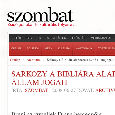
ELŐFIZETÉS
1%
SZEMINÁRIUM
ELŐADÁS
MÉDIAAJÁNLAT
CÍMLAP
POLITIKA
HÍREK
KULTÚRA
HAGYOMÁNY
TÖRTÉNELE
Címlap
Archívum
Sarkozy a Bibliára alapozza a zsidó állam jogait
SARKOZY A BIBLIÁRA ALA
ÁLLAM JOGAIT
ÍRTA:
SZOMBAT
-
2008-06-27
ROVAT:
ARCHÍ
Bruni az izraeliek Diana hercegnője