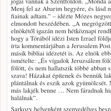
jogai vannak a Szentföldön. „Monda 
Menj fel az Abarim hegyére, és lásd m
fiainak adtam.” – idézte Mózes negye
elmondott beszédében. „A megrögzötte
elnökétől igazán nem hétköznapi rendk
hogy a Tórából idézi Isten Izrael földj
írta kommentárjában a Jerusalem Post
másik bibliai idézetét is. Az elnök ebb
ismételte: „És vígadok Jeruzsálem föl
fölött, és nem hallatszik többé abban 
szava! Házakat építenek és bennük lak
plántálnak és eszik azok gyümölcsét.
más lakjék benne … Nem fáradnak hi
halálnak”.
Sarkozy helyenként szenvedélyes bes