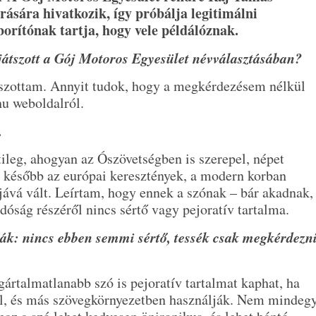
rására hivatkozik, így próbálja legitimálni
borítónak tartja, hogy vele példálóznak.
 játszott a Gój Motoros Egyesület névválasztásában?
szottam. Annyit tudok, hogy a megkérdezésem nélkül
hu weboldalról.
.
tileg, ahogyan az Ószövetségben is szerepel, népet
 később az európai keresztények, a modern korban
ává vált. Leírtam, hogy ennek a szónak – bár akadnak,
idóság részéről nincs sértő vagy pejoratív tartalma.
ják: nincs ebben semmi sértő, tessék csak megkérdezn
gártalmatlanabb szó is pejoratív tartalmat kaphat, ha
ből, és más szövegkörnyezetben használják. Nem mindeg