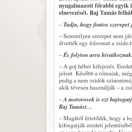
nyugalmazott főrabbi egyik í
elnevezését. Raj Tamás felhá
Tudja, hogy fontos szerepet
–
– Semmilyen szerepet nem ját
átvették egy írásomat a zsido.
És folyton arra hivatkoznak
–
– A goj héber kifejezés. Erede
jelent. Később a rómaiak, még
pedig a nem zsidók szinonimáj
akik tévesen használják – a zs
A motorosok is ezt hajtogat
–
Raj Tamást…
– Magától értetődik, hogy a le
kiforgatják eredeti jelentésé