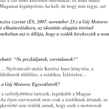
az a szó lehet kedvesen önironikus, és lehet bántó.
Magamat kigúnyolom, ha kell, de hogy más tegye, azt
mzése szerint (ÉS, 2007. november 23.) a Gój Motoros
ó elhatárolódásra, az identitás alapján történő
urkoltan azt is állítja, hogy a zsidók kirekesztik a ne
asható: “Ne piszkáljatok, sorstalanok!”
… Nyilvánvaló utalás Kertész Imre könyvére, a
áltáborok túlélőire, a zsidókra. Ízléstelen…
 a Gój Motoros Egyesületről?
a szélsőjobbhoz tartozik, leginkább a Magyar
Az ilyen szervezetek nem csak a zsidóknak ártanak, az
legkevésbé sem örülök annak, hogy ezek a motorosok