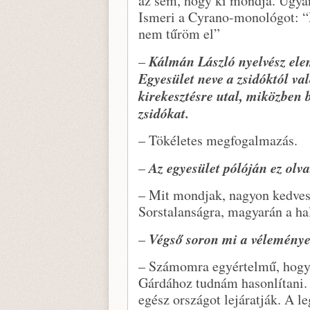
az sem, hogy ki mondja. Ugyan
Ismeri a Cyrano-monológot: “
nem tűröm el”
Kálmán László nyelvész ele
–
Egyesület neve a zsidóktól val
kirekesztésre utal, miközben b
zsidókat.
– Tökéletes megfogalmazás.
Az egyesület pólóján ez olv
–
– Mit mondjak, nagyon kedves
Sorstalanságra, magyarán a hal
Végső soron mi a véleménye
–
– Számomra egyértelmű, hogy 
Gárdához tudnám hasonlítani. 
egész országot lejáratják. A 