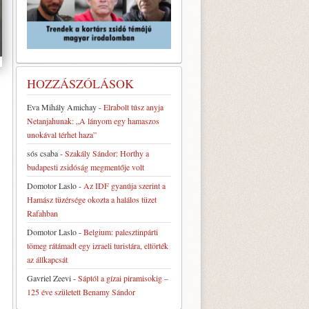
HOZZÁSZÓLÁSOK
Eva Mihály Amichay
-
Elrabolt túsz anyja
Netanjahunak: „A lányom egy hamaszos
unokával térhet haza”
sós csaba
-
Szakály Sándor: Horthy a
budapesti zsidóság megmentője volt
Domotor Laslo
-
Az IDF gyanúja szerint a
Hamász tüzérsége okozta a halálos tüzet
Rafahban
Domotor Laslo
-
Belgium: palesztinpárti
tömeg rátámadt egy izraeli turistára, eltörték
az állkapcsát
Gavriel Zeevi
-
Sáptól a gízai piramisokig –
125 éve született Benamy Sándor