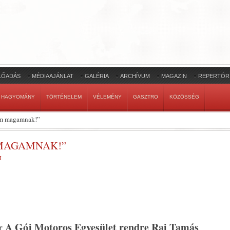
LŐADÁS
MÉDIAAJÁNLAT
GALÉRIA
ARCHÍVUM
MAGAZIN
REPERTÓR
HAGYOMÁNY
TÖRTÉNELEM
VÉLEMÉNY
GASZTRO
KÖZÖSSÉG
em magamnak!”
 MAGAMNAK!”
M
A Gój Motoros Egyesület rendre Raj Tamás
or