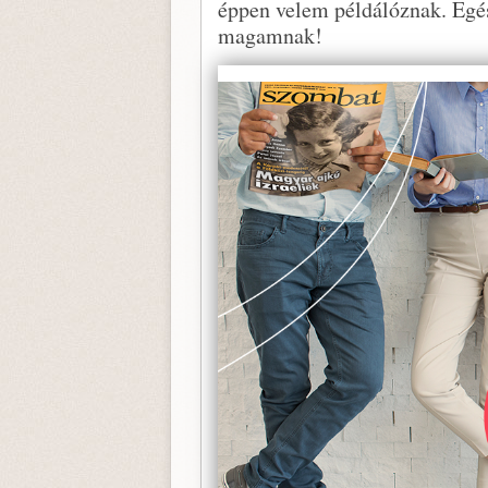
éppen velem példálóznak. Egé
magamnak!