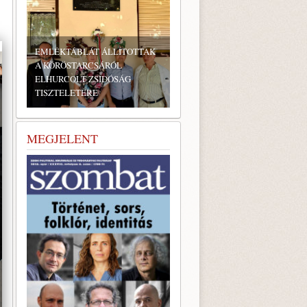
EMLÉKTÁBLÁT ÁLLÍTOTTAK
A KÖRÖSTARCSÁRÓL
ELHURCOLT ZSIDÓSÁG
TISZTELETÉRE
BONYHÁDI ZSIDÓ NAPOK
MEGJELENT