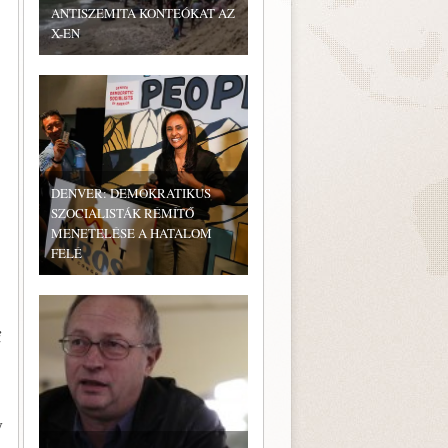
ANTISZEMITA KONTEÓKAT AZ
X-EN
DENVER: DEMOKRATIKUS
SZOCIALISTÁK RÉMÍTŐ
MENETELÉSE A HATALOM
FELÉ
i
y