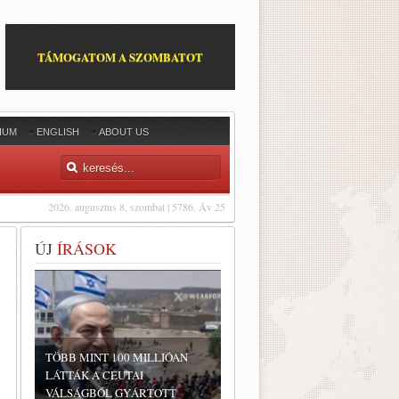
TÁMOGATOM A SZOMBATOT
IUM
ENGLISH
ABOUT US
2026. augusztus 8, szombat | 5786. Áv 25
ÚJ
ÍRÁSOK
TÖBB MINT 100 MILLIÓAN
LÁTTÁK A CEUTAI
VÁLSÁGBÓL GYÁRTOTT