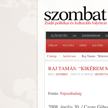
ELŐFIZETÉS
1%
SZEMINÁRIUM
E
CÍMLAP
POLITIKA
HÍREK
KULTÚRA
Címlap
Archívum
Raj Tamás: “Kikér
RAJ TAMÁS: “KIKÉREM
ÍRTA:
SZOMBAT
-
2008-05-01
ROVAT:
ARCHÍVU
Forrás:
Népszabadság
2008. április 30. / Czene Gáb