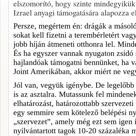
elszomorító, hogy szinte mindegyikük 
Izrael anyagi támogatására alapozza el
Persze, megértem én: drágák a másol
sokat kell fizetni a terembérletért vag
jobb híján átmeneti otthonra lel. Mind
És ha egyszer vannak nyugaton zsidó
hajlandóak támogatni bennünket, ha v
Joint Amerikában, akkor miért ne veg
Jól van, vegyük igénybe. De legelőbb
is az asztalra. Mutassunk fel mindenek
elhatározást, határozottabb szervezeti
egy semmire sem kötelező belépési nyi
„szervezet”, amely még ezt sem igen 
nyilvántartott tagok 10-20 százaléka me