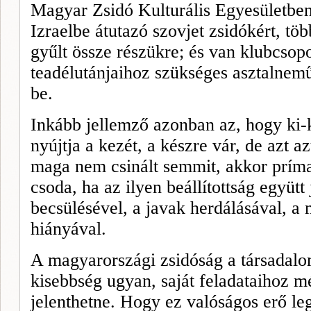
Magyar Zsidó Kulturális Egyesületben
Izraelbe átutazó szovjet zsidókért, tö
gyűlt össze részükre; és van klubcsopo
teadélutánjaihoz szükséges asztalnemű
be.
Inkább jellemző azonban az, hogy ki-ki
nyújtja a kezét, a készre vár, de azt a
maga nem csinált semmit, akkor prím
csoda, ha az ilyen beállítottság együt
becsülésével, a javak herdálásával, a 
hiányával.
A magyarországi zsidóság a társadal
kisebbség ugyan, saját feladataihoz m
jelenthetne. Hogy ez valóságos erő l