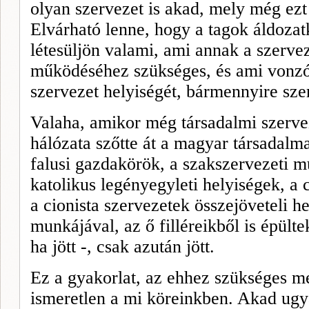
olyan szervezet is akad, mely még ezt
Elvárható lenne, hogy a tagok áldoza
létesüljön valami, ami annak a szervez
működéséhez szükséges, és ami vonzób
szervezet helyiségét, bármennyire sze
Valaha, amikor még társadalmi szerve
hálózata szőtte át a magyar társadalma
falusi gazdakörök, a szakszervezeti 
katolikus legényegyleti helyiségek, a 
a cionista szervezetek összejöveteli 
munkájával, az ő filléreikből is épült
ha jött -, csak azután jött.
Ez a gyakorlat, az ehhez szükséges me
ismeretlen a mi köreinkben. Akad ugya