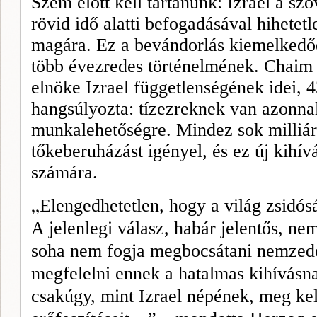
Szem előtt kell tartanunk: Izrael a sz
rövid idő alatti befogadásával hihetetl
magára. Ez a bevándorlás kiemelkedőé
több évezredes történelmének. Chaim 
elnöke Izrael függetlenségének idei, 
hangsúlyozta: tízezreknek van azonnal
munkalehetőségre. Mindez sok milliá
tőkeberuházást igényel, és ez új kihív
számára.
„
Elengedhetetlen, hogy a világ zsidósá
A jelenlegi válasz, habár jelentős, ne
soha nem fogja megbocsátani nemzed
megfelelni ennek a hatalmas kihívásn
csakúgy, mint Izrael népének, meg ke