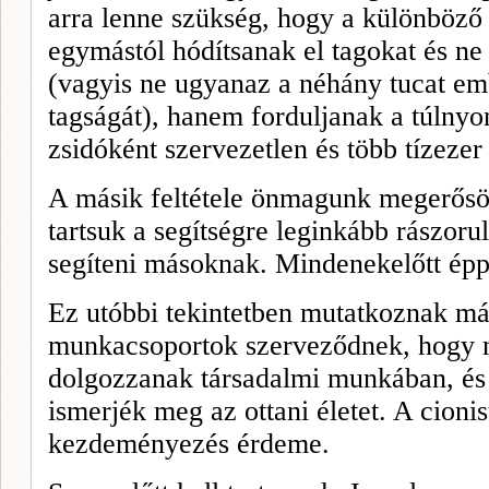
arra lenne szükség, hogy a különböző
egymástól hódítsanak el tagokat és ne 
(vagyis ne ugyanaz a néhány tucat em
tagságát), hanem forduljanak a túln
zsidóként szervezetlen és több tízeze
A másik feltétele önmagunk megerős
tartsuk a segítségre leginkább rászo
segíteni másoknak. Mindenekelőtt épp
Ez utóbbi tekintetben mutatkoznak már
munkacsoportok szerveződnek, hogy n
dolgozzanak társadalmi munkában, és
ismerjék meg az ottani életet. A cioni
kezdeményezés érdeme.