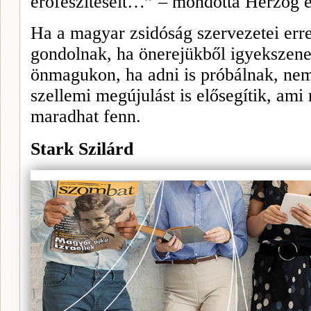
erőfeszítéseit…” – mondotta Herzog e
Ha a magyar zsidóság szervezetei erre 
gondolnak, ha önerejükből igyekszenek
önmagukon, ha adni is próbálnak, nem
szellemi megújulást is elősegítik, ami
maradhat fenn.
Stark Szilárd