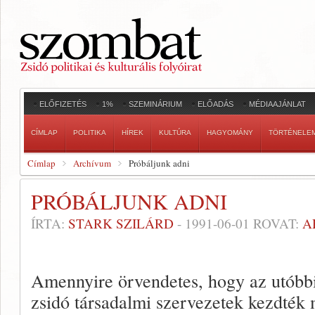
ELŐFIZETÉS
1%
SZEMINÁRIUM
ELŐADÁS
MÉDIAAJÁNLAT
CÍMLAP
POLITIKA
HÍREK
KULTÚRA
HAGYOMÁNY
TÖRTÉNELE
Címlap
Archívum
Próbáljunk adni
PRÓBÁLJUNK ADNI
ÍRTA:
STARK SZILÁRD
-
1991-06-01
ROVAT:
A
Amennyire örvendetes, hogy az utóbbi
zsidó társadalmi szervezetek kezdték