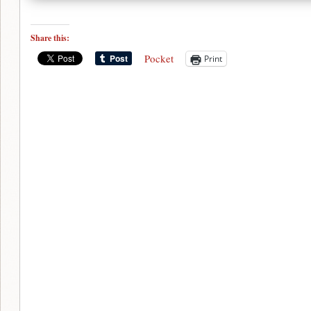
Share this:
Pocket
Print