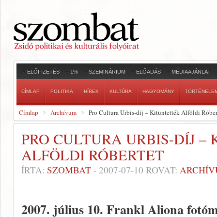
ELŐFIZETÉS
1%
SZEMINÁRIUM
ELŐADÁS
MÉDIAAJÁNLAT
CÍMLAP
POLITIKA
HÍREK
KULTÚRA
HAGYOMÁNY
TÖRTÉNELE
Címlap
Archívum
Pro Cultura Urbis-díj – Kitüntették Alföldi Róber
PRO CULTURA URBIS-DÍJ –
ALFÖLDI RÓBERTET
ÍRTA:
SZOMBAT
-
2007-07-10
ROVAT:
ARCHÍ
2007. július 10.
Frankl Aliona fotóm