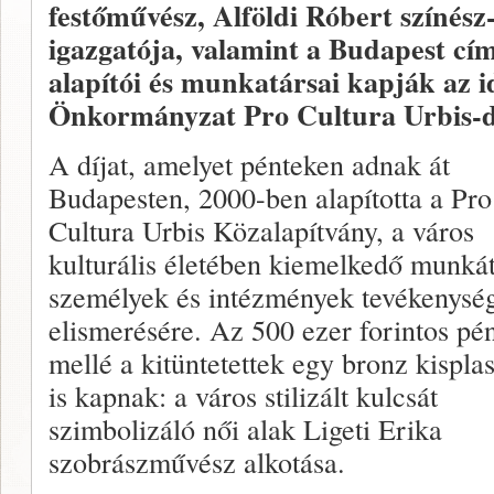
festőművész, Alföldi Róbert színés
igazgatója, valamint a Budapest cím
alapítói és munkatársai kapják az i
Önkormányzat Pro Cultura Urbis-d
A díjat, amelyet pénteken adnak át
Budapesten, 2000-ben alapította a Pro
Cultura Urbis Közalapítvány, a város
kulturális életében kiemelkedő munká
személyek és intézmények tevékenysé
elismerésére. Az 500 ezer forintos pé
mellé a kitüntetettek egy bronz kisplas
is kapnak: a város stilizált kulcsát
szimbolizáló női alak Ligeti Erika
szobrászművész alkotása.