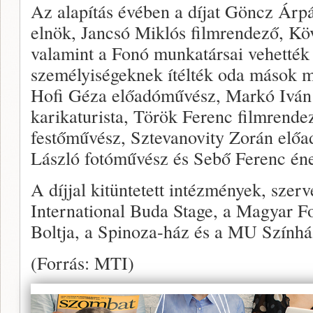
Az alapítás évében a díjat Göncz Árpád
elnök, Jancsó Miklós filmrendező, K
valamint a Fonó munkatársai vehették 
személyiségeknek ítélték oda mások me
Hofi Géza előadóművész, Markó Iván
karikaturista, Török Ferenc filmrend
festőművész, Sztevanovity Zorán elő
László fotóművész és Sebő Ferenc én
A díjjal kitüntetett intézmények, szer
International Buda Stage, a Magyar F
Boltja, a Spinoza-ház és a MU Színhá
(Forrás: MTI)