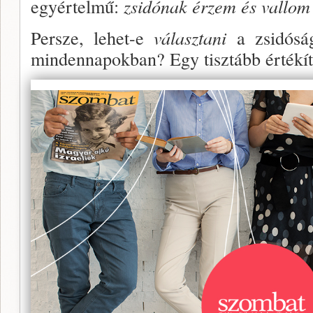
egyér­telmű:
zsidónak érzem és vallom
Persze, lehet-e
választani
a zsidósá­
mindennapok­ban? Egy tisztább értékít