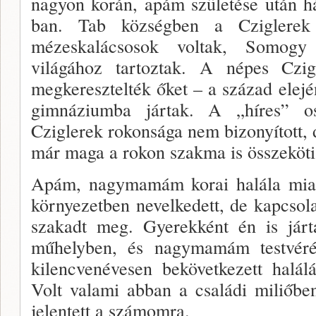
nagyon korán, apám szüle­tése után 
ban. Tab községben a Cziglerek s
mézeskalácsosok voltak, Somog
világához tartoztak. A népes Czig
megke­resztelték őket – a század elejé
gimnáziumba jár­tak. A „híres” os
Cziglerek rokonsága nem bizonyított, d
már maga a rokon szakma is összeköti
Apám, nagymamám korai halála mi­at
környe­zetben nevelkedett, de kapcso
szakadt meg. Gyerekként én is járt
műhelyben, és nagymamám testvérév
kilencvenévesen bekövetkezett halálá
Volt valami ab­ban a családi miliőbe
jelentett a számomra.