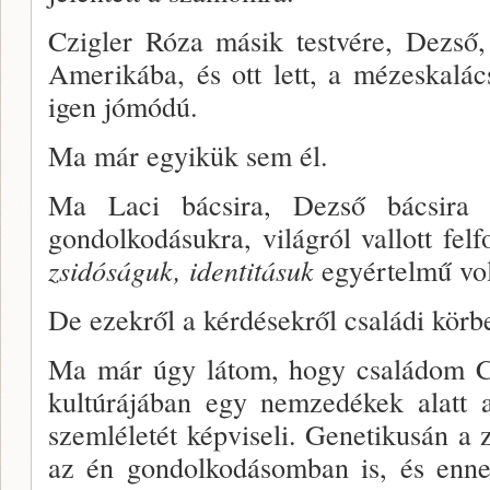
Czigler Róza másik testvére, Dezső
Amerikába, és ott lett, a mézeskalác
igen jómódú.
Ma már egyikük sem él.
Ma Laci bácsira, Dezső bácsira v
gondolko­dásukra, világról vallott fel
zsidóságuk, identitá­suk
egyértelmű vol
De ezekről a kérdésekről családi kör­
Ma már úgy látom, hogy családom C
kultúrájá­ban egy nemzedékek alatt a
szemléletét képviseli. Genetikusán a
az én gondolkodásomban is, és enne