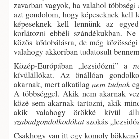
zavarban vagyok, ha valahol többségi 
azt gondolom, hogy képeseknek kell 
képesek­nek kell lennünk az egye
korlátozni ebbéli szándé­kukban. Ne
közös kődobálásra, de még közösségi
valahogy ak­koriban tudatosult bennem
Közép-Európában „lezsidózni” a
n
kívülálló­kat. Az önállóan gondolk
akarnak, mert alkatilag
nem tudnak
eg
A többséggel. Akik nem akarnak veze
közé sem akarnak tartozni, akik mindi
akik valahogy örökké kívül áll
szabadgondolkodókat
szokás „lezsi­dó
Csakhogy van itt egy komoly bökke­nő