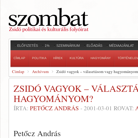
ELŐFIZETÉS
1%
SZEMINÁRIUM
ELŐADÁS
MÉDIAAJÁNLAT
CÍMLAP
POLITIKA
HÍREK
KULTÚRA
HAGYOMÁNY
TÖRTÉNELE
Címlap
Archívum
Zsidó vagyok – választásom vagy hagyományom
ZSIDÓ VAGYOK – VÁLASZT
HAGYOMÁNYOM?
ÍRTA:
PETŐCZ ANDRÁS
-
2001-03-01
ROVAT:
Petőcz András