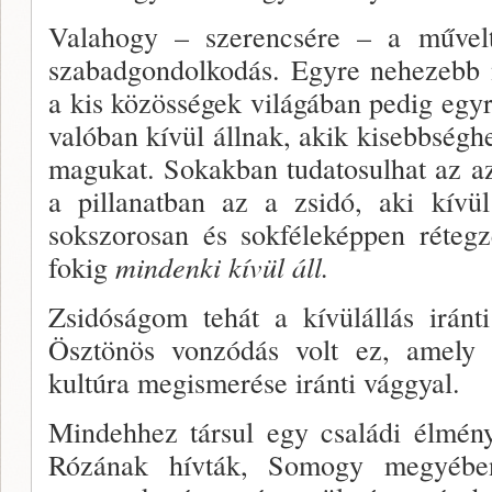
Valahogy – szerencsére – a művelt 
szabadgondol­kodás. Egyre nehezebb n
a kis közösségek világá­ban pedig egy
valóban kívül állnak, akik kisebb­ségh
magu­kat. Sokakban tudatosulhat az a
a pillanatban az a zsidó, aki kívül
sokszorosan és sokféleképpen ré­teg
fokig
mindenki kívül áll.
Zsidóságom tehát a kívülállás irán
Ösztönös vonzódás volt ez, amely h
kultúra megismerése iránti vággyal.
Mindehhez társul egy családi élmén
Rózának hív­ták, Somogy megyében