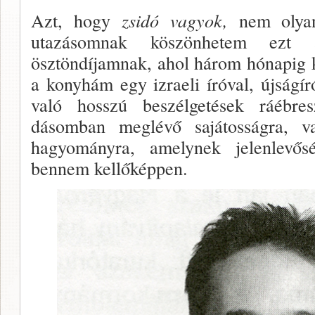
Azt, hogy
zsidó vagyok,
nem olyan
utazásomnak köszönhetem ezt 
ösztöndíjamnak, ahol három hónapig 
a konyhám egy izraeli íróval, újságí
való hosszú beszélge­tések ráébre
dásomban meglévő sajátosságra, va
hagyományra, amelynek jelenlevős
bennem kellőképpen.