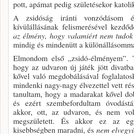
pott, apámat pedig születésekor katoli­
A zsidóság iránti vonzódásom é
kívülállásának felis­merésével kezdő
az élmény, hogy valamiért nem tudok 
min­dig és mindenütt a különállásomm
Elmondom első „zsidó-élményem”. 
hogy az ud­varon új játék jött divat
kővel való megdobálásával foglalatos
mindenki nagy-nagy élvezettel vett rés
ta­nultam, hogy a madarakat kővel do
és ezért szembefordultam óvodást
akkor, ott, az udvaron, és nem vo
megszületett. És akkor ez az eg
kisebbségben maradni, és
nem elvegyü