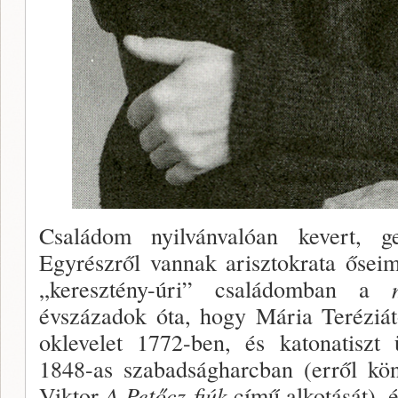
Családom nyilvánvalóan kevert, ge­
Egyrészről vannak arisztokrata ősei
„keresztény-úri” csalá­domban a
évszázadok óta, hogy Mária Teréziát
oklevelet 1772-ben, és katonatiszt 
1848-as szabadságharcban (erről kön
Vik­tor
A Petőcz-fiúk
című alkotását), é