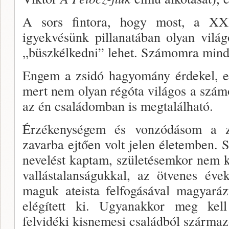
A sors fintora, hogy most, a XXI
igyekvésünk pillana­tában olyan világ
„büszkélkedni” lehet. Számomra mind
Engem a zsidó hagyomány érdekel, el
mert nem olyan régóta világos a szá
az én családomban is megtalálható.
Érzékenységem és vonzódásom a zs
zavarba ejtően volt jelen életemben. S
nevelést kaptam, születésemkor nem k
vallástalanságukkal, az öt­venes évek
maguk ateista felfogásával magyará
elégített ki. Ugyanakkor meg ke
felvidéki kisnemesi családból származo